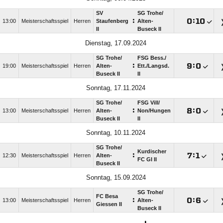
SV
SG Trohe/​
:

:

13:00
Meisterschaftsspiel
Herren
Staufenberg
Alten-
II
Buseck II
Dienstag, 17.09.2024
SG Trohe/​
FSG Bess./​
:

:

19:00
Meisterschaftsspiel
Herren
Alten-
Ett./​Langsd.
Buseck II
II
Sonntag, 17.11.2024
SG Trohe/​
FSG Vill/​
:

:

13:00
Meisterschaftsspiel
Herren
Alten-
Non/​Hungen
Buseck II
II
Sonntag, 10.11.2024
SG Trohe/​
Kurdischer
:

:

12:30
Meisterschaftsspiel
Herren
Alten-
FC GI II
Buseck II
Sonntag, 15.09.2024
SG Trohe/​
FC Besa
:

:

13:00
Meisterschaftsspiel
Herren
Alten-
Giessen II
Buseck II