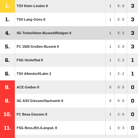
1.
3
TSV Klein-Linden II
1
5 : 0
1.
3
TSV Lang-Göns II
1
5 : 0
4.
3
SG Trohe/​Alten-Buseck/​Rödgen II
1
5 : 2
5.
3
FC 1926 Großen-Buseck II
1
3 : 0
6.
1
FSG Horlofftal II
1
2 : 2
6.
1
TSV Allendorf/​Lahn 2
1
2 : 2
8.
0
ACE Gießen II
0
0 : 0
8.
0
SG ASV Giessen/​Sachsenh II
0
0 : 0
10.
0
FC Besa Giessen II
1
2 : 5
11.
0
FSG Bess./​Ett./​Langsd. II
1
0 : 3