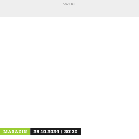
ANZEIGE
NACHRICHT SENDEN
* Pflichtfelder
MAGAZIN
29.10.2024 | 20:30