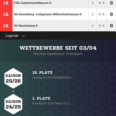
12.
0
FSG Garbenteich/​Hausen II
1
0 : 5
12.
0
SG Kesselberg -Leihgestern III/​Dornholzhausen II
1
0 : 5
12.
0
SV Staufenberg II
1
0 : 5
Legende
WETTBEWERBE SEIT 03/04
Höchste Spielklasse: Kreisliga A
15. PLATZ
SAISON
Kreisliga A / KLA Alsfeld/Gießen
25/26
1. PLATZ
SAISON
Kreisliga B / KLB Gießen Gr.2
24/25