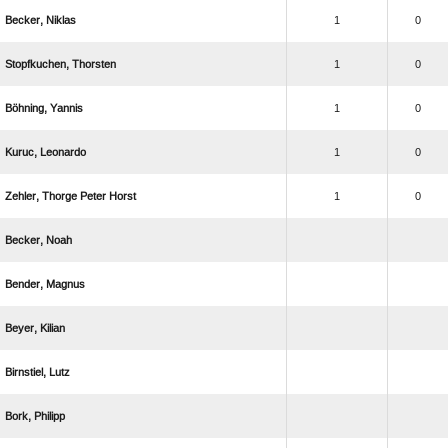
 
1
0
 
1
0
 
1
0
 
1
0
   
1
0
 
 
 
 
 