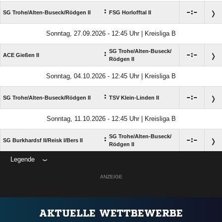
:

:

SG Trohe/​Alten-Buseck/​Rödgen II
FSG Horlofftal II
Sonntag, 27.09.2026 - 12:45 Uhr | Kreisliga B
SG Trohe/​Alten-Buseck/​
:

:

ACE Gießen II
Rödgen II
Sonntag, 04.10.2026 - 12:45 Uhr | Kreisliga B
:

:

SG Trohe/​Alten-Buseck/​Rödgen II
TSV Klein-Linden II
Sonntag, 11.10.2026 - 12:45 Uhr | Kreisliga B
SG Trohe/​Alten-Buseck/​
:

:

SG Burkhardsf II/​Reisk I/​Bers II
Rödgen II
Legende
ANZEIGE
AKTUELLE WETTBEWERBE