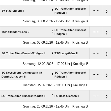
SG Trohe/​Alten-Buseck/​
:

:

SV Staufenberg II
Rödgen II
Sonntag, 30.08.2026 - 12:45 Uhr | Kreisliga B
SG Trohe/​Alten-Buseck/​
:

:

TSV Allendorf/​Lahn 2
Rödgen II
Sonntag, 06.09.2026 - 12:45 Uhr | Kreisliga B
:

:

SG Trohe/​Alten-Buseck/​Rödgen II
TSV Lang-Göns II
Samstag, 12.09.2026 - 17:00 Uhr | Kreisliga B
SG Kesselberg -Leihgestern III/​
SG Trohe/​Alten-Buseck/​
:

:

Dornholzhausen II
Rödgen II
Dienstag, 15.09.2026 - 19:00 Uhr | Kreisliga B
:

:

SG Trohe/​Alten-Buseck/​Rödgen II
FC Besa Giessen II
Sonntag, 20.09.2026 - 12:45 Uhr | Kreisliga B