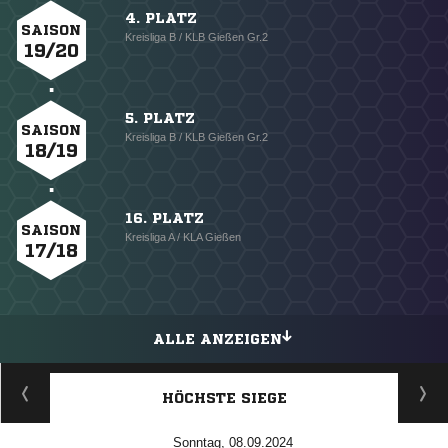
4. PLATZ
SAISON
Kreisliga B / KLB Gießen Gr.2
19/20
5. PLATZ
SAISON
Kreisliga B / KLB Gießen Gr.2
18/19
16. PLATZ
SAISON
Kreisliga A / KLA Gießen
17/18
ALLE ANZEIGEN
HÖCHSTE SIEGE
Sonntag, 08.09.2024