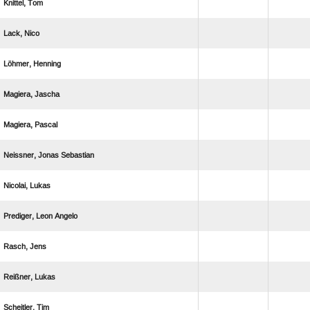
 
 
 
 
 
  
 
  
 
 
 