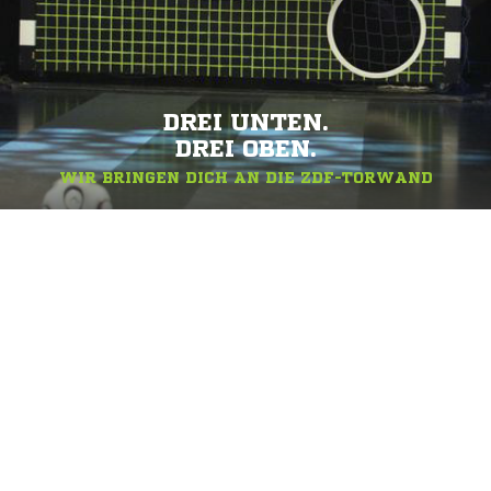
DREI UNTEN.
DREI OBEN.
WIR BRINGEN DICH AN DIE ZDF-TORWAND