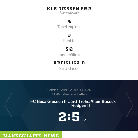
KLB GIESSEN GR.2
Wettbewerb
4
Tabellenplatz
3
Punkte
5:2
Torverhältnis
KREISLIGA B
Spielklasse
Letztes Spiel: So, 02.08.2026
11:45 | Meisterschaften
FC Besa Giessen II
-
SG Trohe/​Alten-Buseck/​
Rödgen II

:

MANNSCHAFTS-NEWS