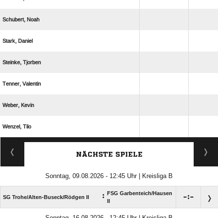
 
 
 
 
 
 
ANZEIGE
NÄCHSTE SPIELE
Sonntag, 09.08.2026 - 12:45 Uhr | Kreisliga B
FSG Garbenteich/​Hausen
:

:

SG Trohe/​Alten-Buseck/​Rödgen II
II
Sonntag, 16.08.2026 - 12:45 Uhr | Kreisliga B