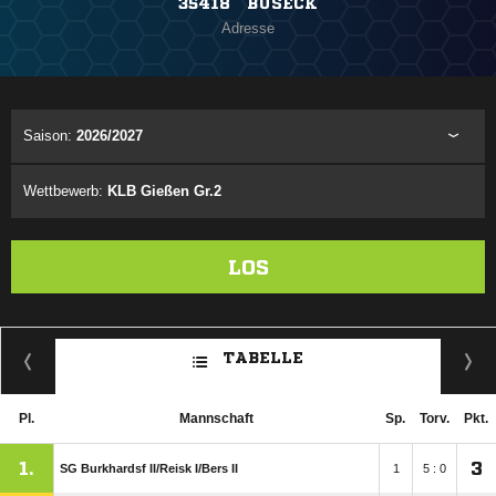
35418 BUSECK
Adresse
Saison:
2026/2027
Wettbewerb:
KLB Gießen Gr.2
LOS
TABELLE
Pl.
Mannschaft
Sp.
Torv.
Pkt.
1.
3
SG Burkhardsf II/​Reisk I/​Bers II
1
5 : 0