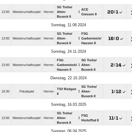
SG Trohe/​
ACE
:

:

13:00
Meisterschaftsspiel
Herren
Alten-
Giessen II
Buseck II
Sonntag, 11.08.2024
SG Trohe/​
FSG
:

:

13:00
Meisterschaftsspiel
Herren
Alten-
Garbenteich/​
Buseck II
Hausen II
Sonntag, 24.11.2024
FSG
SG Trohe/​
:

:

13:00
Meisterschaftsspiel
Herren
Garbenteich/​
Alten-
Hausen II
Buseck II
Dienstag, 22.10.2024
SG Trohe/​
TSV Rödgen
:

:

19:30
Pokalspiel
Herren
Alten-
II
Buseck II
Sonntag, 16.03.2025
SG Trohe/​
FSG
:

:

13:00
Meisterschaftsspiel
Herren
Alten-
Horlofftal II
Buseck II
Sonntag, 06.04.2025