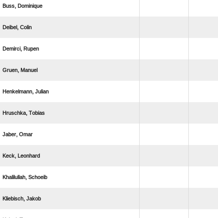
 
 
 
 
 
 
 
 
 
 