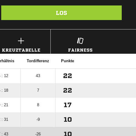
LOS
KREUZTABELLE
FAIRNESS
rhältnis
Tordifferenz
Punkte
22
 : 12
43
22
 : 18
7
17
 : 21
8
10
 : 31
-9
10
 : 43
-26