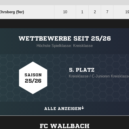
hrsberg (9er)
10
1
2
7
19
WETTBEWERBE SEIT 25/26
Höchste Spielklasse: Kreisklasse
5. PLATZ
SAISON
Kreisklasse / C-Junioren Kreisklass
25/26
ALLE ANZEIGEN
FC WALLBACH