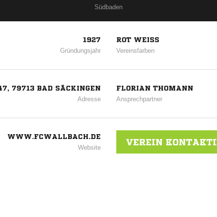
Südbaden
1927
ROT WEISS
Gründungsjahr
Vereinsfarben
7, 79713 BAD SÄCKINGEN
FLORIAN THOMANN
Adresse
Ansprechpartner
WWW.FCWALLBACH.DE
VEREIN KONTAKT
Website
ANZEIGE