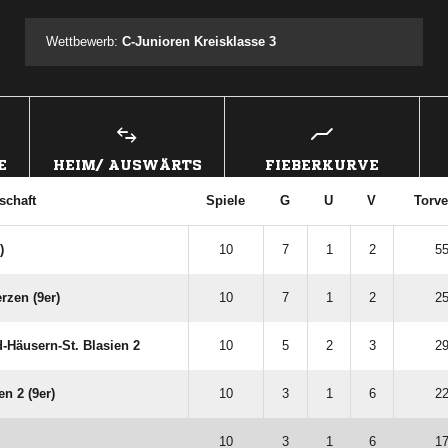
Wettbewerb:
C-Junioren Kreisklasse 3
E
HEIM/ AUSWÄRTS
FIEBERKURVE
schaft
Spiele
G
U
V
Torve
)
10
7
1
2
55
zen (9er)
10
7
1
2
25
Häusern-St. Blasien 2
10
5
2
3
29
n 2 (9er)
10
3
1
6
22
10
3
1
6
17