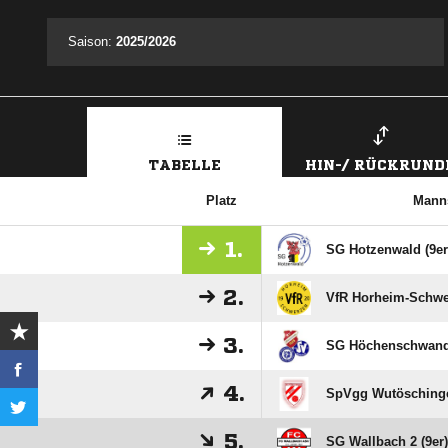
Saison:
2025/2026
TABELLE
HIN-/ RÜCKRUND
Platz
Mann
1.
SG Hotzenwald (9er
2.
VfR Horheim-Schwer
3.
SG Höchenschwand-
4.
SpVgg Wutöschinge
5.
SG Wallbach 2 (9er)