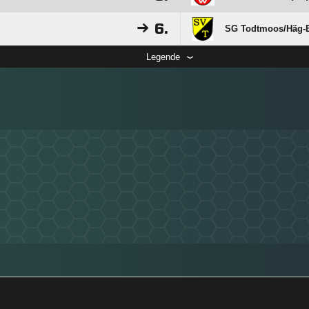
6.
SG Todtmoos/​Häg-E
Legende