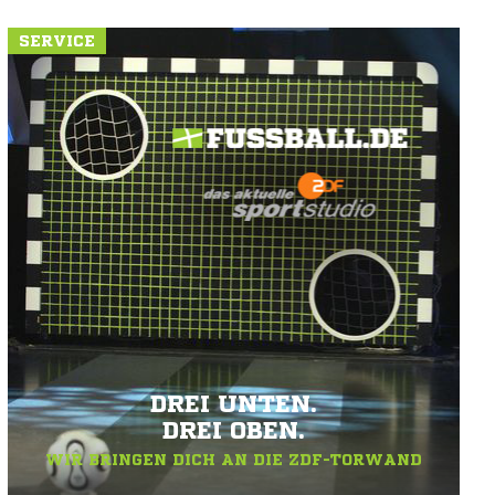
SERVICE
DREI UNTEN.
DREI OBEN.
WIR BRINGEN DICH AN DIE ZDF-TORWAND