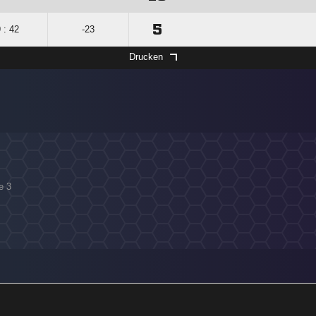
5
 : 42
-23
Drucken
e 3