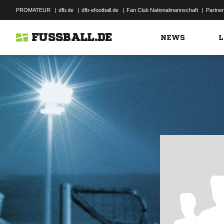
PROMATEUR
|
dfb.de
|
dfb-efootball.de
|
Fan Club Nationalmannschaft
|
Partner
FUSSBALL.DE
NEWS
L