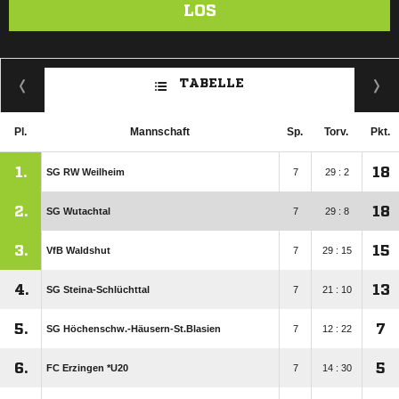
LOS
TABELLE
Pl.
Mannschaft
Sp.
Torv.
Pkt.
1.
18
SG RW Weilheim
7
29 : 2
2.
18
SG Wutachtal
7
29 : 8
3.
15
VfB Waldshut
7
29 : 15
4.
13
SG Steina-Schlüchttal
7
21 : 10
5.
7
SG Höchenschw.-Häusern-St.Blasien
7
12 : 22
6.
5
FC Erzingen *U20
7
14 : 30