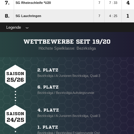
7.
4
SG Rheinschleife *U20
7
7 : 33
8.
1
SG Lauchringen
7
4 : 25
Legende
WETTBEWERBE SEIT 19/20
Höchste Spielklasse: Bezirksliga
2. PLATZ
SAISON
Bezirksliga / A-Junioren Bezirksliga, Quali 3
25/26
6. PLATZ
Bezirksliga / Bezirksliga Aufstiegsrunde
4. PLATZ
SAISON
Bezirksliga / A-Junioren Bezirksliga, Quali 3
24/25
1. PLATZ
Bezirksliga / Bezirksliga Früjahrsrunde Ost