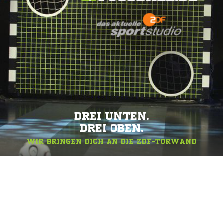
DREI UNTEN.
DREI OBEN.
WIR BRINGEN DICH AN DIE ZDF-TORWAND