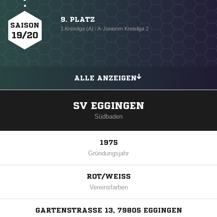
9. PLATZ
SAISON
1.Kreisliga (A) / A-Junioren Kreisliga 2
19/20
ALLE ANZEIGEN
SV EGGINGEN
Südbaden
1975
Gründungsjahr
ROT/WEISS
Vereinsfarben
GARTENSTRASSE 13, 79805 EGGINGEN