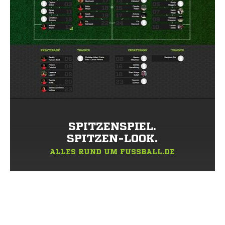
SPITZENSPIEL.
SPITZEN-LOOK.
ALLES RUND UM FUSSBALL.DE