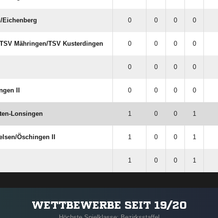
/​Eichenberg
0
0
0
0
TSV Mähringen/​TSV Kusterdingen
0
0
0
0
0
0
0
0
ngen II
0
0
0
0
ten-Lonsingen
1
0
0
1
lsen/​Öschingen II
1
0
0
1
1
0
0
1
WETTBEWERBE SEIT 19/20
Höchste Spielklasse: Bezirksstaffel