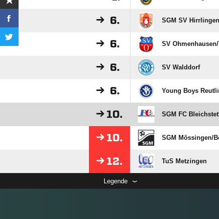
6.
SGM SV Hirrlingen
6.
SV Ohmenhausen/​
6.
SV Walddorf
6.
Young Boys Reutli
10.
SGM FC Bleichstet
10.
SGM Mössingen/​Be
12.
TuS Metzingen
Legende