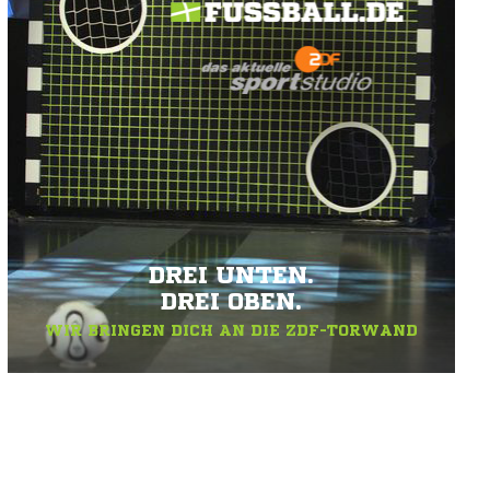
DREI UNTEN.
DREI OBEN.
WIR BRINGEN DICH AN DIE ZDF-TORWAND