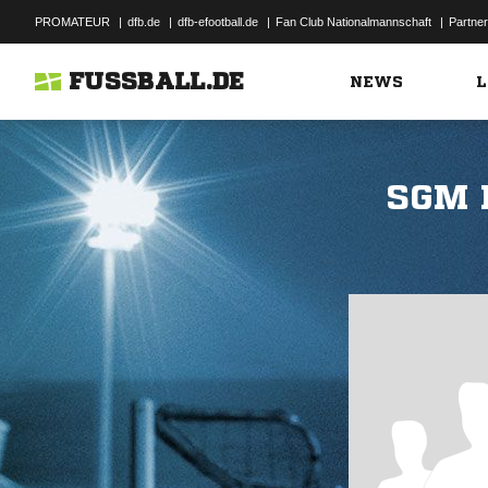
PROMATEUR
|
dfb.de
|
dfb-efootball.de
|
Fan Club Nationalmannschaft
|
Partner
FUSSBALL.DE
NEWS
L
SGM 