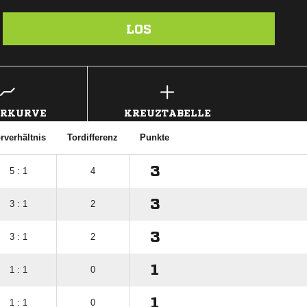
LOS
ERKURVE
KREUZTABELLE
rverhältnis
Tordifferenz
Punkte
3
5 : 1
4
3
3 : 1
2
3
3 : 1
2
1
1 : 1
0
1
1 : 1
0