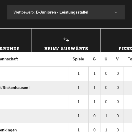
Wettbewerb:
B-Junioren - Leistungsstaffel
CKRUNDE
HEIM/ AUSWÄRTS
FIEB
annschaft
Spiele
G
U
V
To
1
1
0
0
/​Sickenhausen I
1
1
0
0
1
1
0
0
1
0
1
0
enkingen
1
0
1
0