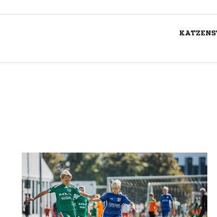
KATZENST
Nachricht an FC Bleichstetten-Lonsing