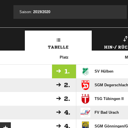
Saison:
2019/2020
TABELLE
HIN-/ RÜ
Platz
M
1.
SV Hülben
2.
SGM Degerschlacht
2.
TSG Tübingen II
4.
FV Bad Urach
4.
SGM Gönningen/​G