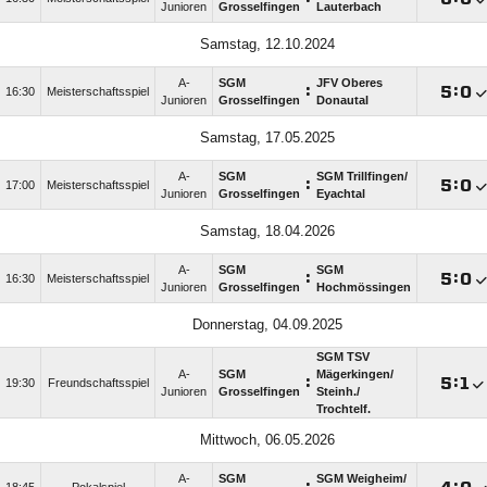
Junioren
Grosselfingen
Lauterbach
Samstag, 12.10.2024
A-
SGM
JFV Oberes
:

:

16:30
Meisterschaftsspiel
Junioren
Grosselfingen
Donautal
Samstag, 17.05.2025
A-
SGM
SGM Trillfingen/​
:

:

17:00
Meisterschaftsspiel
Junioren
Grosselfingen
Eyachtal
Samstag, 18.04.2026
A-
SGM
SGM
:

:

16:30
Meisterschaftsspiel
Junioren
Grosselfingen
Hochmössingen
Donnerstag, 04.09.2025
SGM TSV
A-
SGM
Mägerkingen/​
:

:

19:30
Freundschaftsspiel
Junioren
Grosselfingen
Steinh./​
Trochtelf.
Mittwoch, 06.05.2026
A-
SGM
SGM Weigheim/​