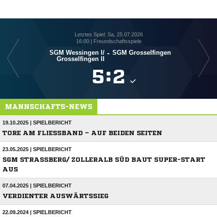
Letztes Spiel: Sa, 25.07.2026
16:00 | Freundschaftsspiele
SGM Wessingen I/​
-
SGM Grosselfingen
SGM 
Grosselfingen II

:

MANNSCHAFTS-NEWS
19.10.2025 | SPIELBERICHT
TORE AM FLIESSBAND – AUF BEIDEN SEITEN
23.05.2025 | SPIELBERICHT
SGM STRASSBERG/ ZOLLERALB SÜD BAUT SUPER-START
AUS
07.04.2025 | SPIELBERICHT
VERDIENTER AUSWÄRTSSIEG
22.09.2024 | SPIELBERICHT