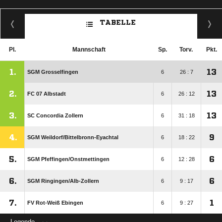
TABELLE
Pl.
Mannschaft
Sp.
Torv.
Pkt.
1.
13
SGM Grosselfingen
6
26 : 7
2.
13
FC 07 Albstadt
6
26 : 12
3.
13
SC Concordia Zollern
6
31 : 18
4.
9
SGM Weildorf/​Bittelbronn-Eyachtal
6
18 : 22
5.
6
SGM Pfeffingen/​Onstmettingen
6
12 : 28
6.
6
SGM Ringingen/​Alb-Zollern
6
9 : 17
7.
1
FV Rot-Weiß Ebingen
6
9 : 27
Legende