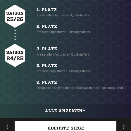
1. PLATZ
SAISON
Kreisstaffel / A-Junioren Qualistaffel 2
25/26
2. PLATZ
Kreisleistungsstaffel / Leistungsstaffel
2. PLATZ
SAISON
Kreisstaffel / A-Junioren Qualistaffel 3
24/25
2. PLATZ
Kreisleistungsstaffel / Leistungsstaffel II
2. PLATZ
Relegation (Bezirksebene) / Relegation zur Regionenliga Süd 2
ALLE ANZEIGEN
HÖCHSTE SIEGE