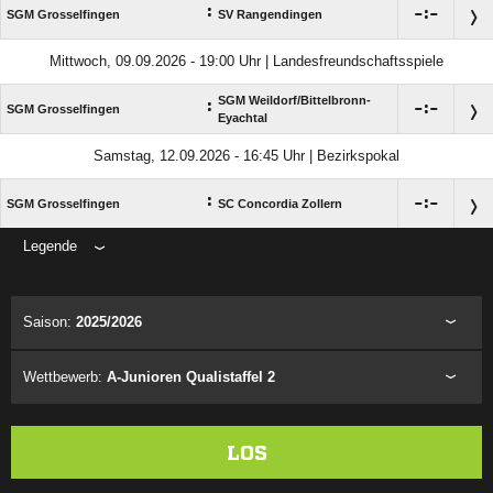
:

:

SGM Grosselfingen
SV Rangendingen
Mittwoch, 09.09.2026 - 19:00 Uhr | Landesfreundschaftsspiele
SGM Weildorf/​Bittelbronn-
:

:

SGM Grosselfingen
Eyachtal
Samstag, 12.09.2026 - 16:45 Uhr | Bezirkspokal
:

:

SGM Grosselfingen
SC Concordia Zollern
Legende
ANZEIGE
Saison:
2025/2026
Wettbewerb:
A-Junioren Qualistaffel 2
LOS