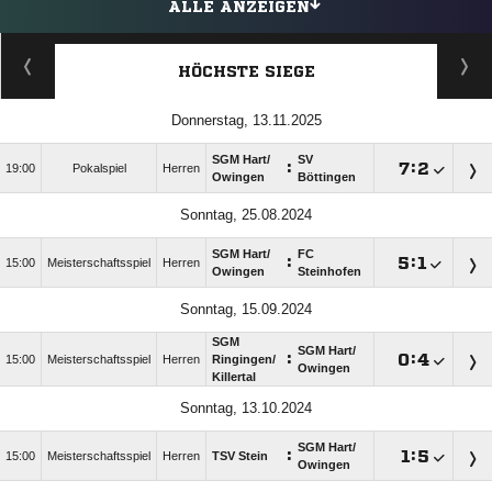
ALLE ANZEIGEN
HÖCHSTE SIEGE
Donnerstag, 13.11.2025
SGM Hart/​
SV
:

:

19:00
Pokalspiel
Herren
Owingen
Böttingen
Sonntag, 25.08.2024
SGM Hart/​
FC
:

:

15:00
Meisterschaftsspiel
Herren
Owingen
Steinhofen
Sonntag, 15.09.2024
SGM
SGM Hart/​
:

:

15:00
Meisterschaftsspiel
Herren
Ringingen/​
Owingen
Killertal
Sonntag, 13.10.2024
SGM Hart/​
:

:

15:00
Meisterschaftsspiel
Herren
TSV Stein
Owingen