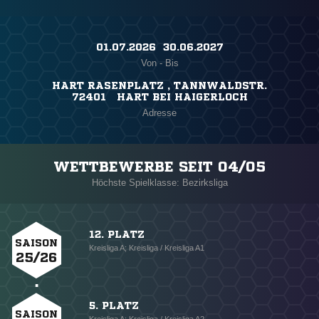
01.07.2026 ​ 30.06.2027
Von - Bis
HART RASENPLATZ , TANNWALDSTR.
72401 HART BEI HAIGERLOCH
Adresse
WETTBEWERBE SEIT 04/05
Höchste Spielklasse: Bezirksliga
12. PLATZ
SAISON
Kreisliga A; Kreisliga / Kreisliga A1
25/26
5. PLATZ
SAISON