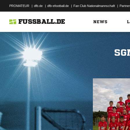
PROMATEUR
|
dfb.de
|
dfb-efootball.de
|
Fan Club Nationalmannschaft
|
Partner
FUSSBALL.DE
NEWS
L
SG