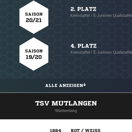
2. PLATZ
SAISON
Kreisstaffel / E-Junioren Qualistaffe
20/21
4. PLATZ
SAISON
Kreisstaffel / E-Junioren Qualistaffe
19/20
ALLE ANZEIGEN
TSV MUTLANGEN
Württemberg
1884
ROT / WEISS