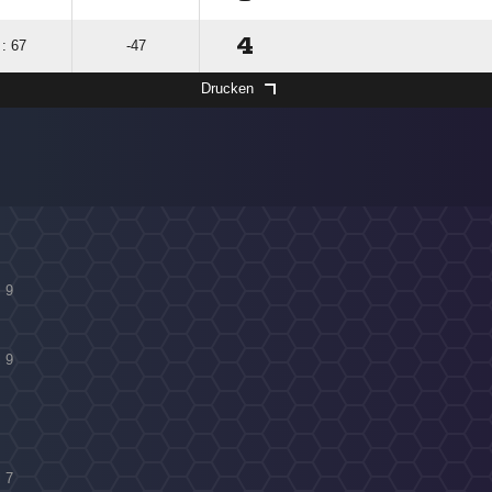
4
 : 67
-47
Drucken
l 9
l 9
l 7