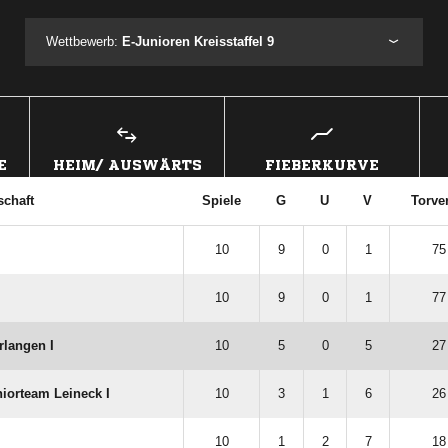
Wettbewerb:
E-Junioren Kreisstaffel 9
E
HEIM/ AUSWÄRTS
FIEBERKURVE
chaft
Spiele
G
U
V
Torver
10
9
0
1
75
10
9
0
1
77
langen I
10
5
0
5
27
iorteam Leineck I
10
3
1
6
26
10
1
2
7
18