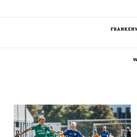
FRANKENW
W
Nachricht an TSV Mutlangen