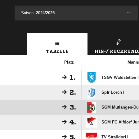
Saison:
2024/2025
TABELLE
HIN-/ RÜCKRUND
Platz
Manns
1.
TSGV Waldstetten I
2.
Spfr Lorch I
3.
SGM Mutlangen-Dur
4.
SGM FC Alfdorf Jun
5.
TV Straßdorf I