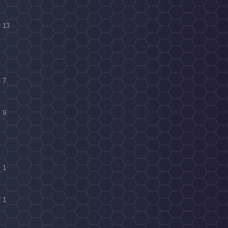
l 13
l 7
l 9
l 1
l 1