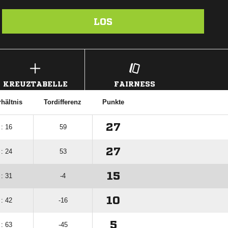
LOS
KREUZTABELLE
FAIRNESS
hältnis
Tordifferenz
Punkte
27
 : 16
59
27
 : 24
53
15
 : 31
-4
10
 : 42
-16
5
 : 63
-45