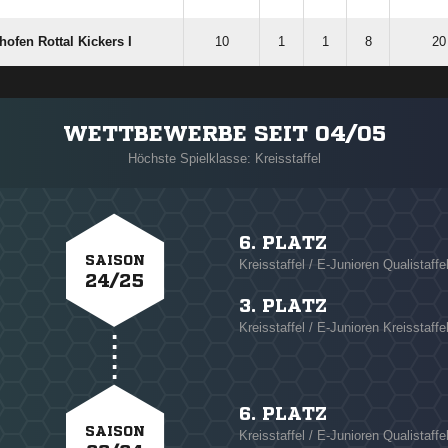
fen Rottal Kickers I
10
1
1
8
20
WETTBEWERBE SEIT 04/05
Höchste Spielklasse: Kreisstaffel
6. PLATZ
SAISON
Kreisstaffel / E-Junioren Qualistaffe
24/25
3. PLATZ
Kreisstaffel / E-Junioren Kreisstaffe
6. PLATZ
SAISON
Kreisstaffel / E-Junioren Qualistaffe