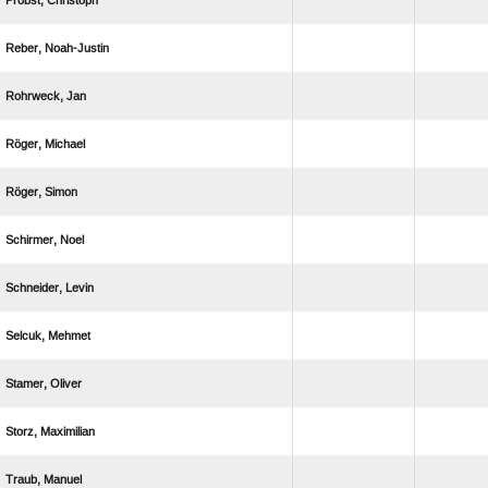
 
 
 
 
 
 
 
 
 
 
 