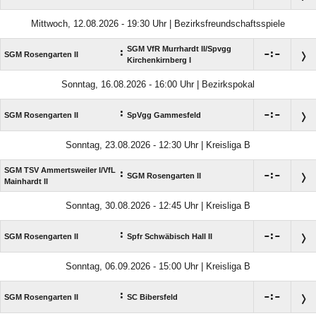
Mittwoch, 12.08.2026 - 19:30 Uhr | Bezirksfreundschaftsspiele
SGM VfR Murrhardt II/​Spvgg
:

:

SGM Rosengarten II
Kirchenkirnberg I
Sonntag, 16.08.2026 - 16:00 Uhr | Bezirkspokal
:

:

SGM Rosengarten II
SpVgg Gammesfeld
Sonntag, 23.08.2026 - 12:30 Uhr | Kreisliga B
SGM TSV Ammertsweiler I/​VfL
:

:

SGM Rosengarten II
Mainhardt II
Sonntag, 30.08.2026 - 12:45 Uhr | Kreisliga B
:

:

SGM Rosengarten II
Spfr Schwäbisch Hall II
Sonntag, 06.09.2026 - 15:00 Uhr | Kreisliga B
:

:

SGM Rosengarten II
SC Bibersfeld