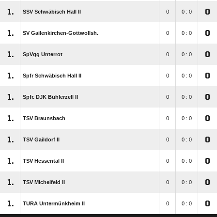
1.
0
SSV Schwäbisch Hall II
0
0 : 0
1.
0
SV Gailenkirchen-Gottwollsh.
0
0 : 0
1.
0
SpVgg Unterrot
0
0 : 0
1.
0
Spfr Schwäbisch Hall II
0
0 : 0
1.
0
Spfr. DJK Bühlerzell II
0
0 : 0
1.
0
TSV Braunsbach
0
0 : 0
1.
0
TSV Gaildorf II
0
0 : 0
1.
0
TSV Hessental II
0
0 : 0
1.
0
TSV Michelfeld II
0
0 : 0
1.
0
TURA Untermünkheim II
0
0 : 0