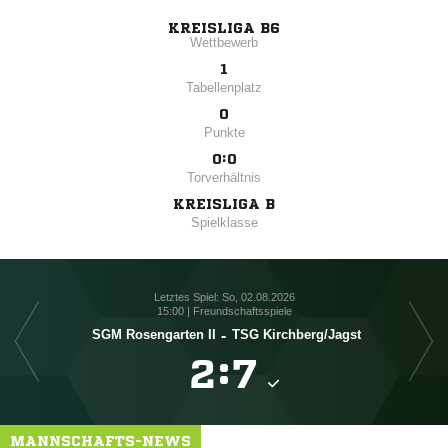
KREISLIGA B6
Wettbewerb
1
Tabellenplatz
0
Punkte
0:0
Torverhältnis
KREISLIGA B
Spielklasse
Letztes Spiel: So, 02.08.2026
15:00 | Freundschaftsspiele
SGM Rosengarten II
-
TSG Kirchberg/​Jagst

:

MANNSCHAFTS-NEWS