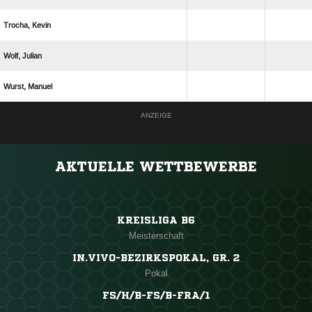
 
 
 
ANZEIGE
AKTUELLE WETTBEWERBE
KREISLIGA B6
Meisterschaft
IN.VIVO-BEZIRKSPOKAL, GR. 2
Pokal
FS/H/B-FS/B-FRA/1