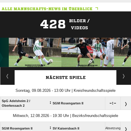
ALLE MANNSCHAFTS-NEWS IM ÜBERBLICK
428
BILDER /
VIDEOS
ANZEIGE
NÄCHSTE SPIELE
Sonntag, 09.08.2026 - 13:00 Uhr | Kreisfreundschaftsspiele
SpG Adelsheim 2 /​
:

:

SGM Rosengarten II
Oberkessach 2
Mittwoch, 12.08.2026 - 19:30 Uhr | Bezirksfreundschaftsspiele
:
Absetzung
SGM Rosengarten II
SV Kaisersbach II