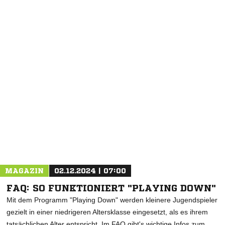
NACHRICHT SENDEN
* Pflichtfelder
MAGAZIN
02.12.2024 | 07:00
FAQ: SO FUNKTIONIERT "PLAYING DOWN"
Mit dem Programm "Playing Down" werden kleinere Jugendspieler
gezielt in einer niedrigeren Altersklasse eingesetzt, als es ihrem
tatsächlichen Alter entspricht. Im FAQ gibt's wichtige Infos zum