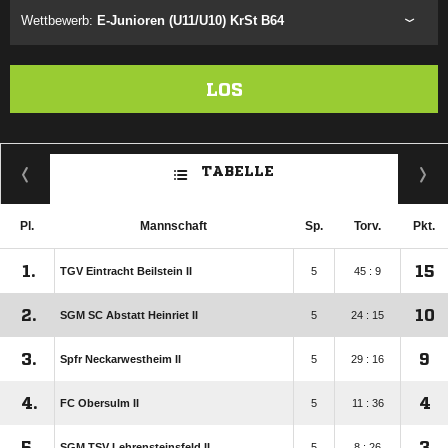
Wettbewerb:
E-Junioren (U11/U10) KrSt B64
LOS
TABELLE
Pl.
Mannschaft
Sp.
Torv.
Pkt.
1.
15
TGV Eintracht Beilstein II
5
45 : 9
2.
10
SGM SC Abstatt Heinriet II
5
24 : 15
3.
9
Spfr Neckarwestheim II
5
29 : 16
4.
4
FC Obersulm II
5
11 : 36
5.
3
SGM TSV Lehrensteinsfeld II
5
8 : 26