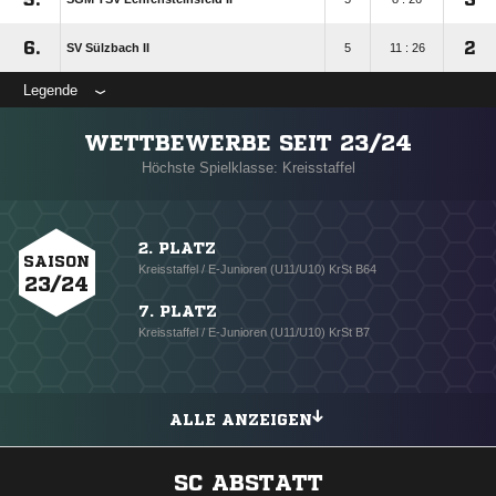
6.
2
SV Sülzbach II
5
11 : 26
Legende
WETTBEWERBE SEIT 23/24
Höchste Spielklasse: Kreisstaffel
2. PLATZ
SAISON
Kreisstaffel / E-Junioren (U11/U10) KrSt B64
23/24
7. PLATZ
Kreisstaffel / E-Junioren (U11/U10) KrSt B7
ALLE ANZEIGEN
SC ABSTATT