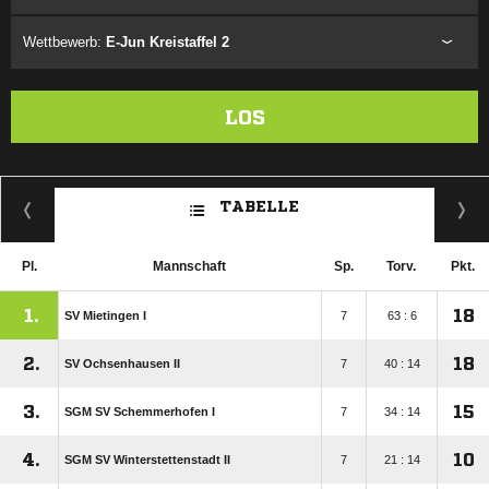
Wettbewerb:
E-Jun Kreistaffel 2
LOS
TABELLE
Pl.
Mannschaft
Sp.
Torv.
Pkt.
1.
18
SV Mietingen I
7
63 : 6
2.
18
SV Ochsenhausen II
7
40 : 14
3.
15
SGM SV Schemmerhofen I
7
34 : 14
4.
10
SGM SV Winterstettenstadt II
7
21 : 14