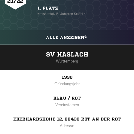
21/22
1. PLATZ
Kreisstaffel / E- Junioren Staffel 4
ALLE ANZEIGEN
SV HASLACH
Württemberg
1930
Gründungsjahr
BLAU / ROT
Vereinsfarben
EBERHARDSHÖHE 12, 88430 ROT AN DER ROT
Adresse