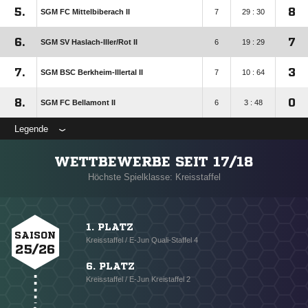
5.
8
SGM FC Mittelbiberach II
7
29 : 30
6.
7
SGM SV Haslach-Iller/​Rot II
6
19 : 29
7.
3
SGM BSC Berkheim-Illertal II
7
10 : 64
8.
0
SGM FC Bellamont II
6
3 : 48
Legende
WETTBEWERBE SEIT 17/18
Höchste Spielklasse: Kreisstaffel
1. PLATZ
SAISON
Kreisstaffel / E-Jun Quali-Staffel 4
25/26
6. PLATZ
Kreisstaffel / E-Jun Kreistaffel 2