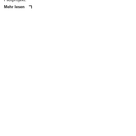
Mehr lesen
ANZEIGE
NACHRICHT SENDEN
* Pflichtfelder