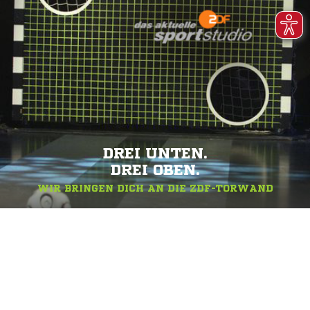
DREI UNTEN.
DREI OBEN.
WIR BRINGEN DICH AN DIE ZDF-TORWAND