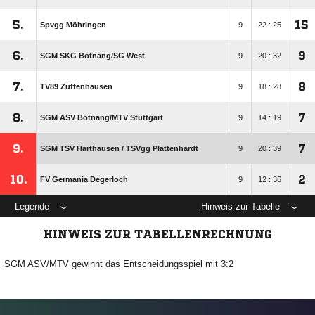
5.
15
Spvgg Möhringen
9
22 : 25
6.
9
SGM SKG Botnang/​SG West
9
20 : 32
7.
8
TV89 Zuffenhausen
9
18 : 28
8.
7
SGM ASV Botnang/​MTV Stuttgart
9
14 : 19
9.
7
SGM TSV Harthausen /​ TSVgg Plattenhardt
9
20 : 39
10.
2
FV Germania Degerloch
9
12 : 36
Legende
Hinweis zur Tabelle
HINWEIS ZUR TABELLENRECHNUNG
SGM ASV/MTV gewinnt das Entscheidungsspiel mit 3:2