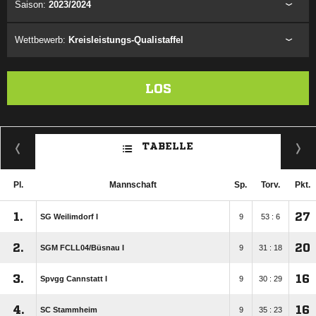
Saison:
2023/2024
Wettbewerb:
Kreisleistungs-Qualistaffel
LOS
TABELLE
Pl.
Mannschaft
Sp.
Torv.
Pkt.
1.
27
SG Weilimdorf I
9
53 : 6
2.
20
SGM FCLL04/​Büsnau I
9
31 : 18
3.
16
Spvgg Cannstatt I
9
30 : 29
4.
16
SC Stammheim
9
35 : 23