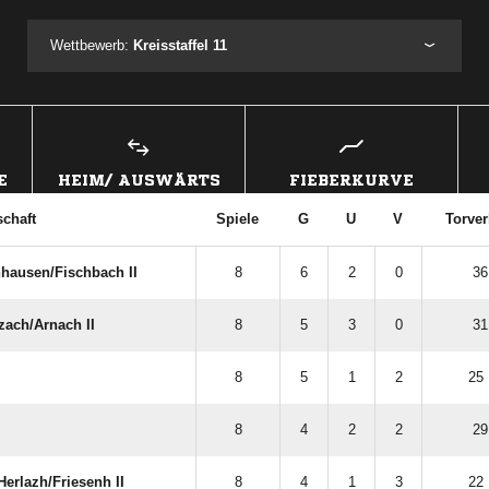
Wettbewerb:
Kreisstaffel 11
E
HEIM/ AUSWÄRTS
FIEBERKURVE
chaft
Spiele
G
U
V
Torver
ausen/​Fischbach II
8
6
2
0
36
ch/​Arnach II
8
5
3
0
31
8
5
1
2
25 
8
4
2
2
29
erlazh/​Friesenh II
8
4
1
3
22 