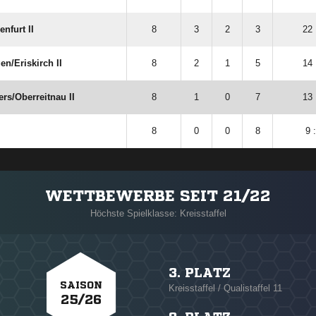
nfurt II
8
3
2
3
22 
/​Eriskirch II
8
2
1
5
14 
s/​Oberreitnau II
8
1
0
7
13 
8
0
0
8
9 
WETTBEWERBE SEIT 21/22
Höchste Spielklasse: Kreisstaffel
3. PLATZ
SAISON
Kreisstaffel / Qualistaffel 11
25/26