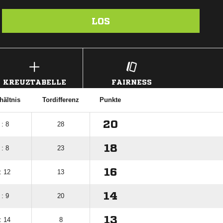
LOS
KREUZTABELLE
FAIRNESS
hältnis
Tordifferenz
Punkte
20
 : 8
28
18
 : 8
23
16
: 12
13
14
 : 9
20
13
: 14
8