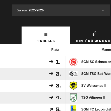
Saison:
2025/2026
TABELLE
HIN-/ RÜCKRUND
Platz
Manns
1.
SGM SC Schnetzenh
2.
SGM TSG Bad Wurza
3.
SV Weissenau II
4.
TSG Ailingen II
5.
SGM FC Leutkirch/​H