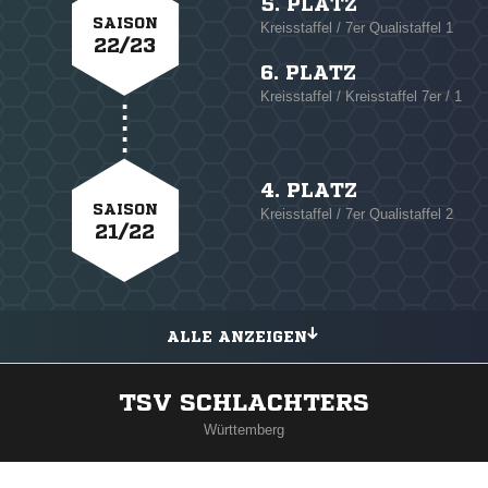
5. PLATZ
SAISON
Kreisstaffel / 7er Qualistaffel 1
22/23
6. PLATZ
Kreisstaffel / Kreisstaffel 7er / 1
4. PLATZ
SAISON
Kreisstaffel / 7er Qualistaffel 2
21/22
ALLE ANZEIGEN
TSV SCHLACHTERS
Württemberg