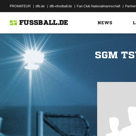
PROMATEUR
|
dfb.de
|
dfb-efootball.de
|
Fan Club Nationalmannschaft
|
Partner
FUSSBALL.DE
NEWS
L
SGM TS