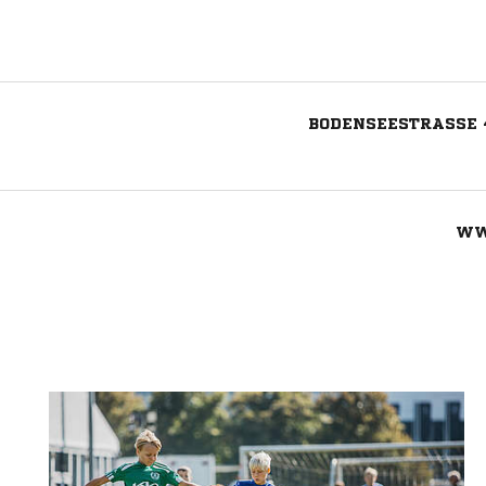
BODENSEESTRASSE 4
WW
Nachricht an TSV Schlachters