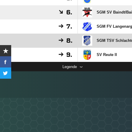
6.
SGM SV Baindt/​Baie
7.
SGM FV Langenargen
8.
SGM TSV Schlachter
9.
SV Reute II
Legende