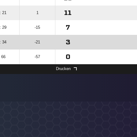
11
: 21
1
7
: 29
-15
3
: 34
-21
0
: 66
-57
Drucken