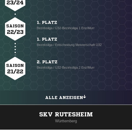
23/24
1. PLATZ
SAISON
Bezirksliga / Ü32-Bezirksliga 1 Enz/Murr
22/23
1. PLATZ
Bezirksliga / Entscheidung Meisterschaft Ü32
2. PLATZ
SAISON
Bezirksliga / Ü32-Bezirksliga 2 Enz/Murr
21/22
ALLE ANZEIGEN
SKV RUTESHEIM
Württemberg