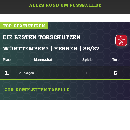
ALLES RUND UM FUSSBALL.DE
TOP-STATISTIKEN
DIE BESTEN TORSCHÜTZEN
WÜRTTEMBERG | HERREN | 26/27
Platz
Mannschaft
Spiele
Tore
1.
6
FV Löchgau
1
ZUR KOMPLETTEN TABELLE