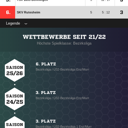
6.
3
SKV Rutesheim
5
5 : 12
Legende
WETTBEWERBE SEIT 21/22
Höchste Spielklasse: Bezirksliga
6. PLATZ
SAISON
Bezirksliga / Ü32-Bezirksliga Enz/Murr
25/26
3. PLATZ
SAISON
Bezirksliga / Ü32-Bezirksliga Enz/Murr
24/25
3. PLATZ
SAISON
Bezirksliga / Ü32-Bezirksliga 1 Enz/Murr