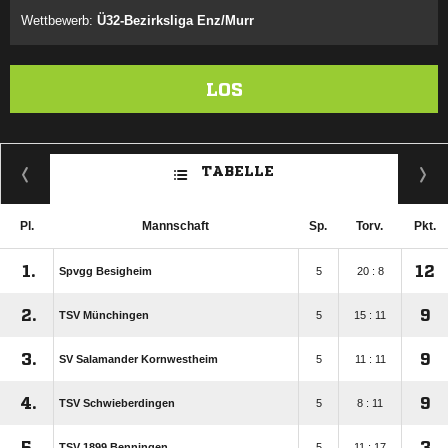
Wettbewerb:
Ü32-Bezirksliga Enz/Murr
LOS
TABELLE
Pl.
Mannschaft
Sp.
Torv.
Pkt.
1.
12
Spvgg Besigheim
5
20 : 8
2.
9
TSV Münchingen
5
15 : 11
3.
9
SV Salamander Kornwestheim
5
11 : 11
4.
9
TSV Schwieberdingen
5
8 : 11
5.
3
TSV 1899 Benningen
5
11 : 17