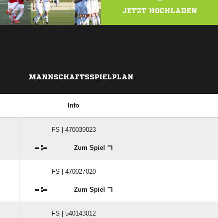
JETZT HOCHLADEN
MANNSCHAFTSSPIELPLAN
Info
FS | 470039023

:

Zum Spiel
FS | 470027020

:

Zum Spiel
FS | 540143012