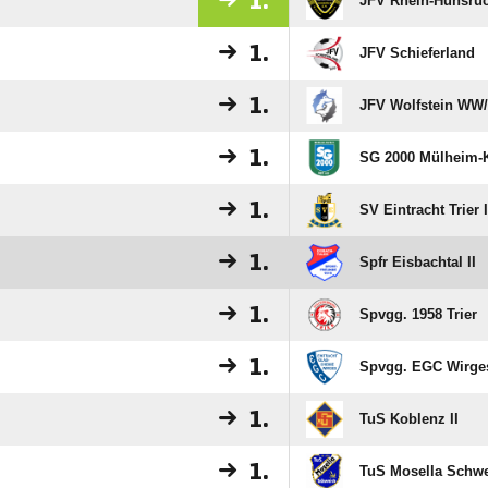
1.
JFV Rhein-Hunsrü
1.
JFV Schieferland
1.
JFV Wolfstein WW/
1.
SG 2000 Mülheim-K
1.
SV Eintracht Trier I
1.
Spfr Eisbachtal II
1.
Spvgg. 1958 Trier
1.
Spvgg. EGC Wirge
1.
TuS Koblenz II
1.
TuS Mosella Schw