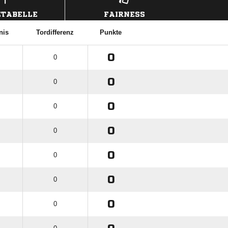
TABELLE
FAIRNESS
nis
Tordifferenz
Punkte
0
0
0
0
0
0
0
0
0
0
0
0
0
0