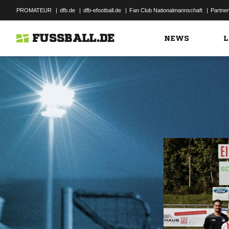
PROMATEUR
|
dfb.de
|
dfb-efootball.de
|
Fan Club Nationalmannschaft
|
Partner
FUSSBALL.DE
NEWS
L