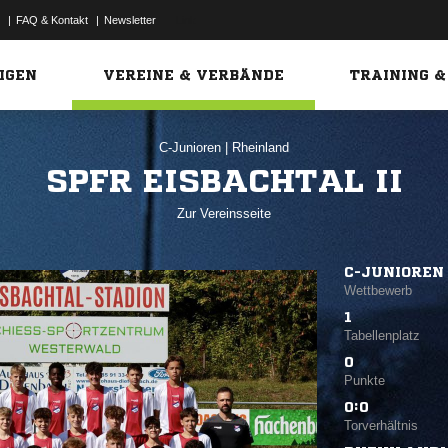
|
FAQ & Kontakt
|
Newsletter
Link
IGEN
VEREINE & VERBÄNDE
TRAINING &
C-Junioren
|
Rheinland
SPFR EISBACHTAL II
Zur Vereinsseite
C-JUNIOREN
Wettbewerb
1
Tabellenplatz
0
Punkte
0:0
Torverhältnis