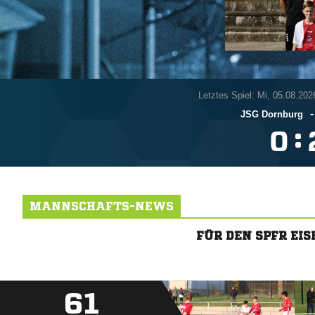
Letztes Spiel: Mi, 05.08.202
JSG Dornburg
:

MANNSCHAFTS-NEWS
FÜR DEN SPFR EI
61