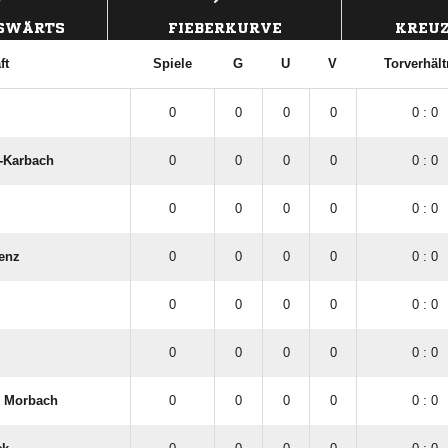
USWÄRTS
FIEBERKURVE
KREUZ
ft
Spiele
G
U
V
Torverhält
0
0
0
0
0 : 0
-Karbach
0
0
0
0
0 : 0
0
0
0
0
0 : 0
enz
0
0
0
0
0 : 0
0
0
0
0
0 : 0
0
0
0
0
0 : 0
 Morbach
0
0
0
0
0 : 0