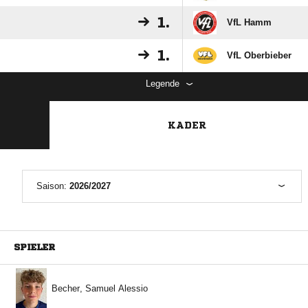
1.
VfL Hamm
1.
VfL Oberbieber
Legende
KADER
Saison:
2026/2027
SPIELER
  