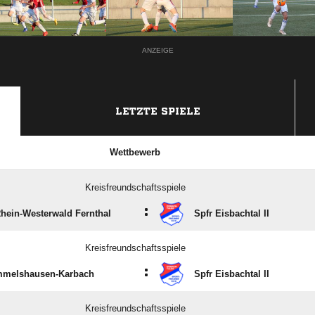
ANZEIGE
LETZTE SPIELE
Wettbewerb
Kreisfreundschaftsspiele
:
hein-Westerwald Fernthal
Spfr Eisbachtal II
Kreisfreundschaftsspiele
:
melshausen-Karbach
Spfr Eisbachtal II
Kreisfreundschaftsspiele