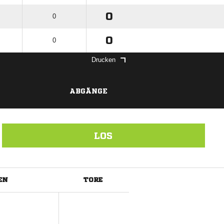
0
0
0
0
Drucken
ABGÄNGE
LOS
EN
TORE
ANZEIGE