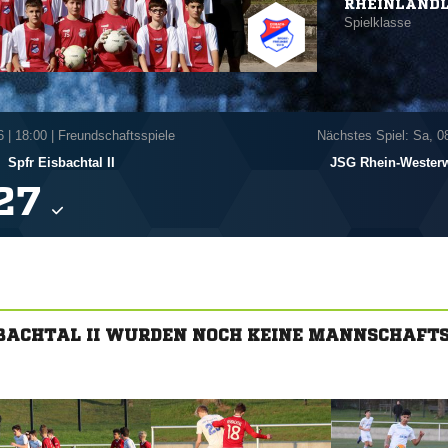
RHEINLANDL
Spielklasse
6
|
18:00 | Freundschaftsspiele
Nächstes Spiel: Sa, 0
-
Spfr Eisbachtal II
JSG Rhein-Westerw

SBACHTAL II WURDEN NOCH KEINE MANNSCHAFT