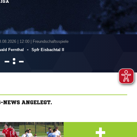
IGA
8.08.2026
|
12:00 | Freundschaftsspiele
-
ald Fernthal
Spfr Eisbachtal II
:


S-NEWS ANGELEGT.
+