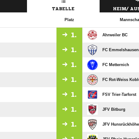
TABELLE
HEIM/ A
Platz
Mannscha
1.
Ahrweiler BC
1.
FC Emmelshausen
1.
FC Metternich
1.
FC Rot-Weiss Kobl
1.
FSV Trier-Tarforst
1.
JFV Bitburg
1.
JFV Hunsrückhöhe