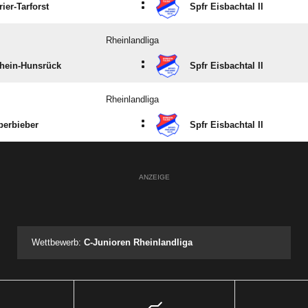
:
ier-Tarforst
Spfr Eisbachtal II
Rheinlandliga
:
hein-Hunsrück
Spfr Eisbachtal II
Rheinlandliga
:
berbieber
Spfr Eisbachtal II
ANZEIGE
Wettbewerb:
C-Junioren Rheinlandliga