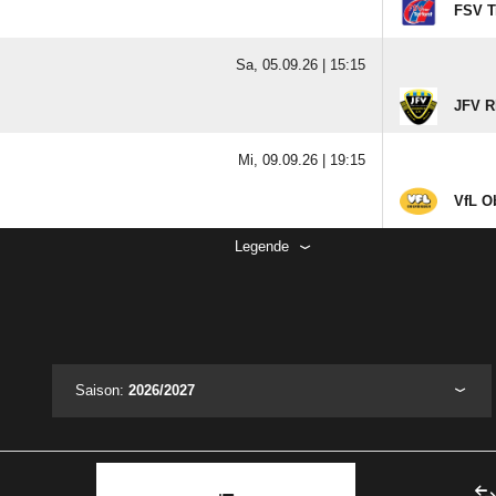
FSV Tr
Sa, 05.09.26 |
15:15
JFV R
Mi, 09.09.26 |
19:15
VfL O
Legende
Saison:
2026/2027