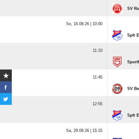
SV Ro
So, 16.08.26 |
10:00
Spfr E
11:10
Sport
11:45
SV Be
12:55
Spfr E
Sa, 29.08.26 |
15:15