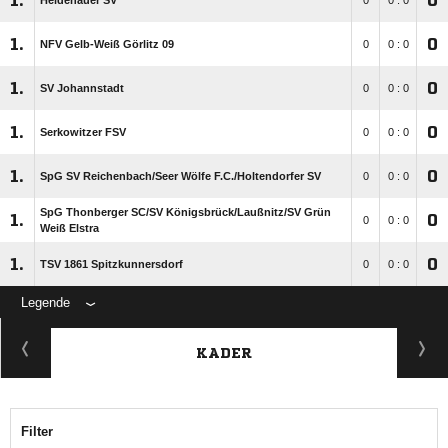
1.
0
Heidenauer SV
0
0 : 0
1.
0
NFV Gelb-Weiß Görlitz 09
0
0 : 0
1.
0
SV Johannstadt
0
0 : 0
1.
0
Serkowitzer FSV
0
0 : 0
1.
0
SpG SV Reichenbach/​Seer Wölfe F.C./​Holtendorfer SV
0
0 : 0
SpG Thonberger SC/​SV Königsbrück/​Laußnitz/​SV Grün
1.
0
0
0 : 0
Weiß Elstra
1.
0
TSV 1861 Spitzkunnersdorf
0
0 : 0
Legende
KADER
Filter