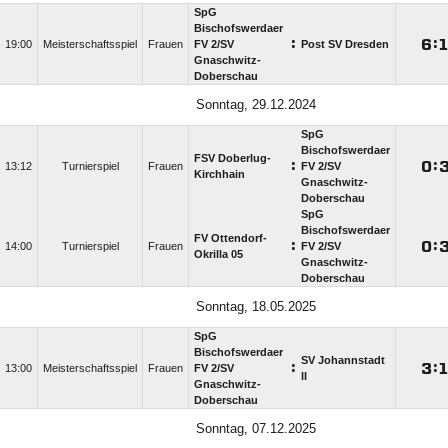
SpG
Bischofswerdaer
:

:

19:00
Meisterschaftsspiel
Frauen
FV 2/​SV
Post SV Dresden
Gnaschwitz-
Doberschau
Sonntag, 29.12.2024
SpG
Bischofswerdaer
FSV Doberlug-
:

:
13:12
Turnierspiel
Frauen
FV 2/​SV
Kirchhain
Gnaschwitz-
Doberschau
SpG
Bischofswerdaer
FV Ottendorf-
:

:
14:00
Turnierspiel
Frauen
FV 2/​SV
Okrilla 05
Gnaschwitz-
Doberschau
Sonntag, 18.05.2025
SpG
Bischofswerdaer
SV Johannstadt
:

:

13:00
Meisterschaftsspiel
Frauen
FV 2/​SV
II
Gnaschwitz-
Doberschau
Sonntag, 07.12.2025