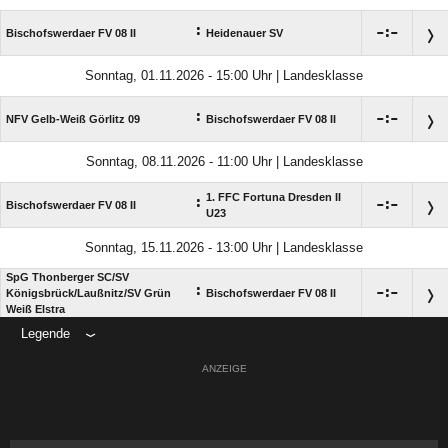
:

:

Bischofswerdaer FV 08 II
Heidenauer SV
Sonntag, 01.11.2026 - 15:00 Uhr | Landesklasse
:

:

NFV Gelb-Weiß Görlitz 09
Bischofswerdaer FV 08 II
Sonntag, 08.11.2026 - 11:00 Uhr | Landesklasse
1. FFC Fortuna Dresden II
:

:

Bischofswerdaer FV 08 II
U23
Sonntag, 15.11.2026 - 13:00 Uhr | Landesklasse
SpG Thonberger SC/​SV
:

:

Königsbrück/​Laußnitz/​SV Grün
Bischofswerdaer FV 08 II
Weiß Elstra
Legende
ANZEIGE