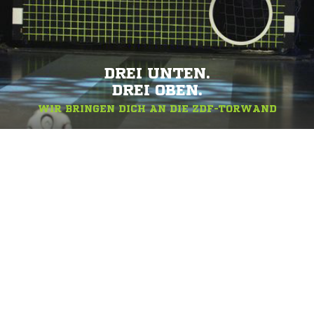
DREI UNTEN.
DREI OBEN.
WIR BRINGEN DICH AN DIE ZDF-TORWAND