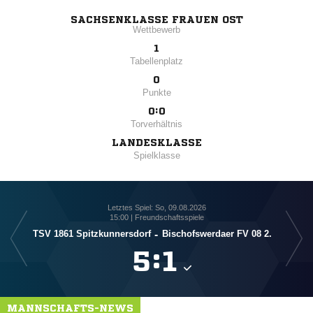
SACHSENKLASSE FRAUEN OST
Wettbewerb
1
Tabellenplatz
0
Punkte
0:0
Torverhältnis
LANDESKLASSE
Spielklasse
Letztes Spiel: So, 09.08.2026
15:00 | Freundschaftsspiele
TSV 1861 Spitzkunnersdorf
-
Bischofswerdaer FV 08 2.
B

:

MANNSCHAFTS-NEWS