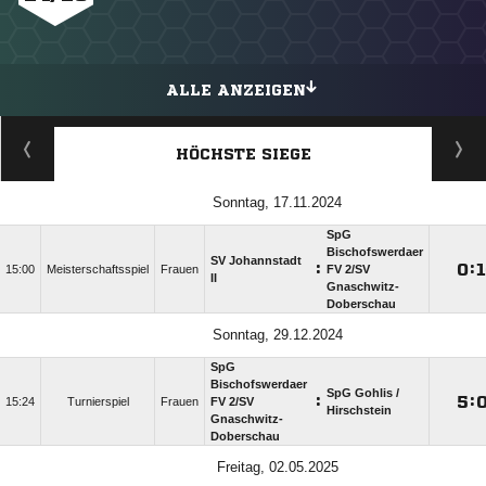
ALLE ANZEIGEN
HÖCHSTE SIEGE
Sonntag, 17.11.2024
SpG
Bischofswerdaer
SV Johannstadt
:

:
15:00
Meisterschaftsspiel
Frauen
FV 2/​SV
II
Gnaschwitz-
Doberschau
Sonntag, 29.12.2024
SpG
Bischofswerdaer
SpG Gohlis /​
:

:
15:24
Turnierspiel
Frauen
FV 2/​SV
Hirschstein
Gnaschwitz-
Doberschau
Freitag, 02.05.2025