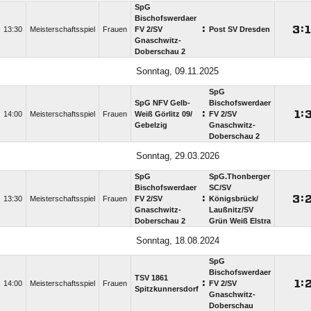
SpG
Bischofswerdaer
:

:

13:30
Meisterschaftsspiel
Frauen
FV 2/​SV
Post SV Dresden
Gnaschwitz-
Doberschau 2
Sonntag, 09.11.2025
SpG
SpG NFV Gelb-
Bischofswerdaer
:

:
14:00
Meisterschaftsspiel
Frauen
Weiß Görlitz 09/​
FV 2/​SV
Gebelzig
Gnaschwitz-
Doberschau 2
Sonntag, 29.03.2026
SpG
SpG.Thonberger
Bischofswerdaer
SC/​SV
:

:
13:30
Meisterschaftsspiel
Frauen
FV 2/​SV
Königsbrück/​
Gnaschwitz-
Laußnitz/​SV
Doberschau 2
Grün Weiß Elstra
Sonntag, 18.08.2024
SpG
Bischofswerdaer
TSV 1861
:

:
14:00
Meisterschaftsspiel
Frauen
FV 2/​SV
Spitzkunnersdorf
Gnaschwitz-
Doberschau