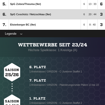
5.
6
SpG Zobes/​Theuma (9er)
6
13 : 33
6.
3
SpG Coschütz /​ Netzschkau (9er)
6
20 : 44
7.
3
Elsterberger BC (9er)
6
8 : 40
Legende
WETTBEWERBE SEIT 23/24
Höchste Spielklasse: 1.Kreisliga (A)
6. PLATZ
SAISON
1.Kreisklasse / ORIZON - C-Junioren Staffel 1
25/26
7. PLATZ
1.Kreisklasse / ORIZON - Platzierungsrunde Plätze 13 bis 22
1. PLATZ
SAISON
1.Kreisklasse / ORIZON - C-Junioren Staffel 2