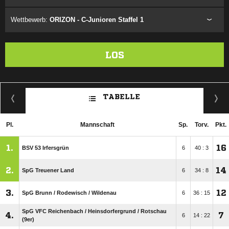
Wettbewerb:
ORIZON - C-Junioren Staffel 1
LOS
TABELLE
Pl.
Mannschaft
Sp.
Torv.
Pkt.
1.
16
BSV 53 Irfersgrün
6
40 : 3
2.
14
SpG Treuener Land
6
34 : 8
3.
12
SpG Brunn /​ Rodewisch /​ Wildenau
6
36 : 15
SpG VFC Reichenbach /​ Heinsdorfergrund /​ Rotschau
4.
7
6
14 : 22
(9er)