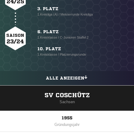
24/25
3. PLATZ
1.Kreisliga (A) / Meisterrunde Kreisliga
6. PLATZ
SAISON
1.Kreisklasse / C-Junioren Staffel 2
23/24
10. PLATZ
1.Kreisklasse / Platzierungsrunde
ALLE ANZEIGEN
SV COSCHÜTZ
Sachsen
1955
Gründungsjahr