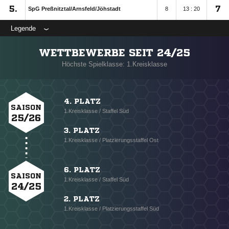
5.
7
SpG Preßnitztal/​Arnsfeld/​Jöhstadt
8
13 : 20
Legende
WETTBEWERBE SEIT 24/25
Höchste Spielklasse: 1.Kreisklasse
4. PLATZ
SAISON
1.Kreisklasse / Staffel Süd
25/26
3. PLATZ
1.Kreisklasse / Platzierungsstaffel Ost
6. PLATZ
SAISON
1.Kreisklasse / Staffel Süd
24/25
2. PLATZ
1.Kreisklasse / Platzierungsstaffel Süd