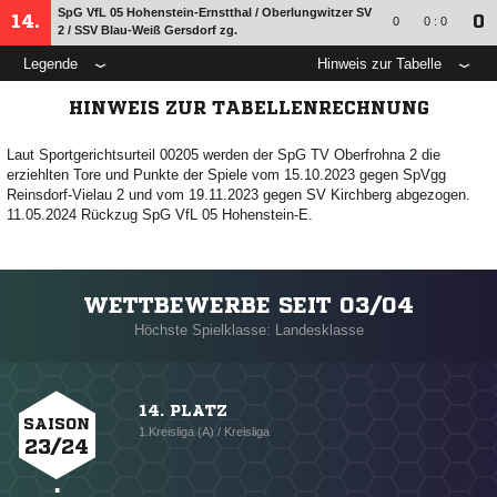
SpG VfL 05 Hohenstein-Ernstthal /​ Oberlungwitzer SV
14.
0
0
0 : 0
2 /​ SSV Blau-Weiß Gersdorf zg.
Legende
Hinweis zur Tabelle
HINWEIS ZUR TABELLENRECHNUNG
Laut Sportgerichtsurteil 00205 werden der SpG TV Oberfrohna 2 die
erziehlten Tore und Punkte der Spiele vom 15.10.2023 gegen SpVgg
Reinsdorf-Vielau 2 und vom 19.11.2023 gegen SV Kirchberg abgezogen.
11.05.2024 Rückzug SpG VfL 05 Hohenstein-E.
WETTBEWERBE SEIT 03/04
Höchste Spielklasse: Landesklasse
14. PLATZ
SAISON
1.Kreisliga (A) / Kreisliga
23/24