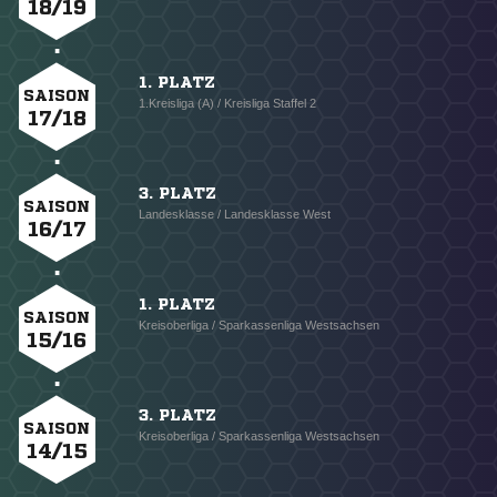
18/19
1. PLATZ
SAISON
1.Kreisliga (A) / Kreisliga Staffel 2
17/18
3. PLATZ
SAISON
Landesklasse / Landesklasse West
16/17
1. PLATZ
SAISON
Kreisoberliga / Sparkassenliga Westsachsen
15/16
3. PLATZ
SAISON
Kreisoberliga / Sparkassenliga Westsachsen
14/15