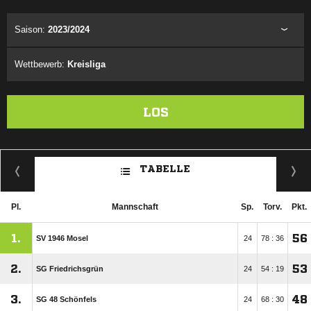
Saison:
2023/2024
Wettbewerb:
Kreisliga
LOS
TABELLE
Pl.
Mannschaft
Sp.
Torv.
Pkt.
1.
56
SV 1946 Mosel
24
78 : 36
2.
53
SG Friedrichsgrün
24
54 : 19
3.
48
SG 48 Schönfels
24
68 : 30