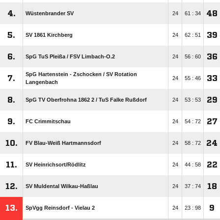
4.
48
Wüstenbrander SV
24
61 : 34
5.
39
SV 1861 Kirchberg
24
62 : 51
6.
36
SpG TuS Pleißa /​ FSV Limbach-O.2
24
56 : 60
SpG Hartenstein - Zschocken /​ SV Rotation
7.
33
24
55 : 46
Langenbach
8.
29
SpG TV Oberfrohna 1862 2 /​ TuS Falke Rußdorf
24
53 : 53
9.
27
FC Crimmitschau
24
54 : 72
10.
24
FV Blau-Weiß Hartmannsdorf
24
58 : 72
11.
22
SV Heinrichsort/​Rödlitz
24
44 : 58
12.
18
SV Muldental Wilkau-Haßlau
24
37 : 74
13.
9
SpVgg Reinsdorf - Vielau 2
24
23 : 98