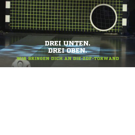
DREI UNTEN.
DREI OBEN.
WIR BRINGEN DICH AN DIE ZDF-TORWAND