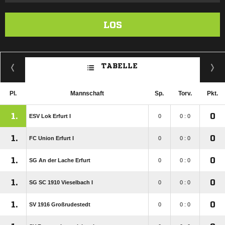
LOS
TABELLE
Pl.
Mannschaft
Sp.
Torv.
Pkt.
1.
0
ESV Lok Erfurt I
0
0 : 0
1.
0
FC Union Erfurt I
0
0 : 0
1.
0
SG An der Lache Erfurt
0
0 : 0
1.
0
SG SC 1910 Vieselbach I
0
0 : 0
1.
0
SV 1916 Großrudestedt
0
0 : 0