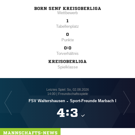
BORN SENF KREISOBERLIGA
Wettbewerb
1
Tabellenplatz
0
Punkte
0:0
Torverhältnis
KREISOBERLIGA
Spielklasse
Letztes Spiel: So, 02.08.2026
14:00 | Freundschaftsspiele
FSV Waltershausen
-
Sport-Freunde Marbach I
SV 

:

MANNSCHAFTS-NEWS