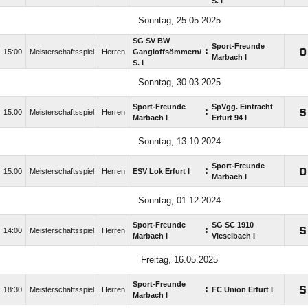
S. I
Sonntag, 25.05.2025
SG SV BW
Sport-Freunde
:

15:00
Meisterschaftsspiel
Herren
Gangloffsömmern/​
Marbach I
S. I
Sonntag, 30.03.2025
Sport-Freunde
SpVgg. Eintracht
:

15:00
Meisterschaftsspiel
Herren
Marbach I
Erfurt 94 I
Sonntag, 13.10.2024
Sport-Freunde
:

15:00
Meisterschaftsspiel
Herren
ESV Lok Erfurt I
Marbach I
Sonntag, 01.12.2024
Sport-Freunde
SG SC 1910
:

14:00
Meisterschaftsspiel
Herren
Marbach I
Vieselbach I
Freitag, 16.05.2025
Sport-Freunde
:

18:30
Meisterschaftsspiel
Herren
FC Union Erfurt I
Marbach I