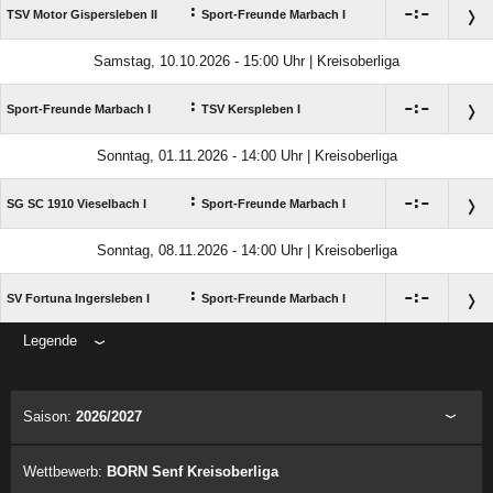
:

:

TSV Motor Gispersleben II
Sport-Freunde Marbach I
Samstag, 10.10.2026 - 15:00 Uhr | Kreisoberliga
:

:

Sport-Freunde Marbach I
TSV Kerspleben I
Sonntag, 01.11.2026 - 14:00 Uhr | Kreisoberliga
:

:

SG SC 1910 Vieselbach I
Sport-Freunde Marbach I
Sonntag, 08.11.2026 - 14:00 Uhr | Kreisoberliga
:

:

SV Fortuna Ingersleben I
Sport-Freunde Marbach I
Legende
ANZEIGE
Saison:
2026/2027
Wettbewerb:
BORN Senf Kreisoberliga