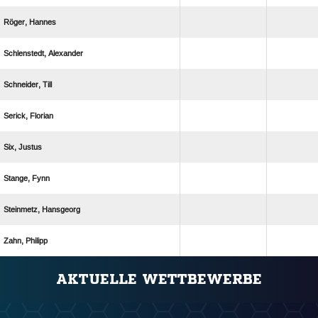
 
 
 
 
 
 
 
 
ANZEIGE
AKTUELLE WETTBEWERBE