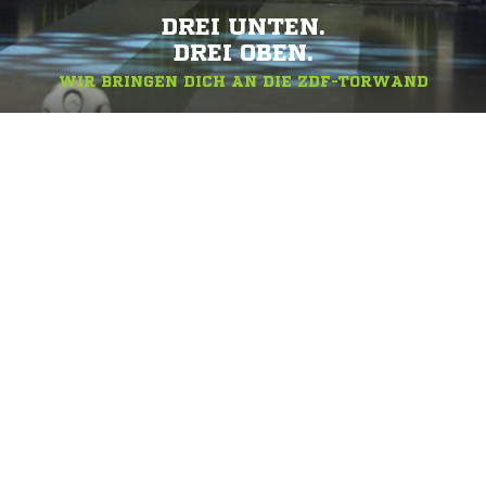
DREI UNTEN.
DREI OBEN.
WIR BRINGEN DICH AN DIE ZDF-TORWAND