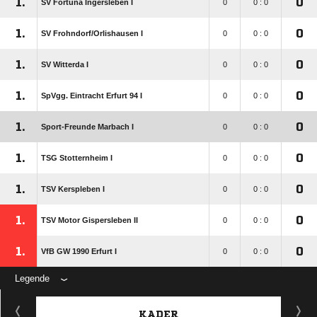
1.
0
SV Fortuna Ingersleben I
0
0 : 0
1.
0
SV Frohndorf/​Orlishausen I
0
0 : 0
1.
0
SV Witterda I
0
0 : 0
1.
0
SpVgg. Eintracht Erfurt 94 I
0
0 : 0
1.
0
Sport-Freunde Marbach I
0
0 : 0
1.
0
TSG Stotternheim I
0
0 : 0
1.
0
TSV Kerspleben I
0
0 : 0
1.
0
TSV Motor Gispersleben II
0
0 : 0
1.
0
VfB GW 1990 Erfurt I
0
0 : 0
Legende
KADER