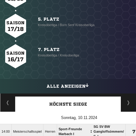
5. PLATZ
SAISON
Kreisoberliga / Born Senf Kreisoberliga
17/18
7. PLATZ
SAISON
Kreisoberliga / Kreisoberliga
16/17
ALLE ANZEIGEN
HÖCHSTE SIEGE
Sonntag, 10.11.2024
SG SV BW
Sport-Freunde
:

14:00
Meisterschaftsspiel
Herren
Gangloffsömmern/​
Marbach I