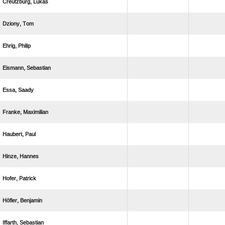
 
 
 
 
 
 
 
 
 
 
 