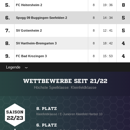
5.
8
FC Heitersheim 2
8
19 : 36
6.
5
Spvgg 09 Buggingen-Seefelden 2
8
14 : 34
7.
5
SV Gottenheim 2
8
12 : 41
8.
4
SV Hartheim-Bremgarten 3
8
18 : 42
9.
4
FC Bad Krozingen 3
8
15 : 53
Legende
WETTBEWERBE SEIT 21/22
Höchste Spielklasse: Kleinfeldklasse
8. PLATZ
SAISON
Kleinfeldklasse / E-Junioren Kleinfeld Herbst 10
22/23
6. PLATZ