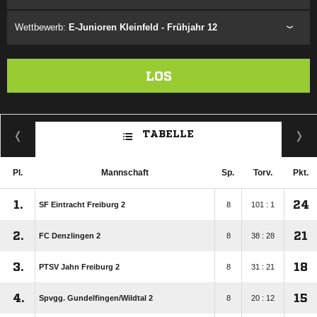
Wettbewerb:
E-Junioren Kleinfeld - Frühjahr 12
LOS
TABELLE
Pl.
Mannschaft
Sp.
Torv.
Pkt.
1.
24
SF Eintracht Freiburg 2
8
101 : 1
2.
21
FC Denzlingen 2
8
38 : 28
3.
18
PTSV Jahn Freiburg 2
8
31 : 21
4.
15
Spvgg. Gundelfingen/​Wildtal 2
8
20 : 12