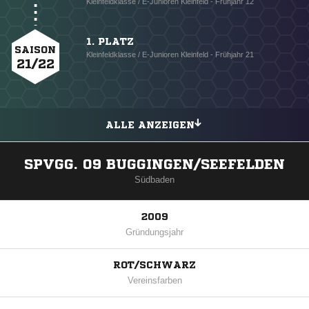
Kleinfeldklasse / E-Junioren Kleinfeld - Frühjahr 12
1. PLATZ
SAISON
Kleinfeldklasse / E-Junioren Kleinfeld - Frühjahr 21
21/22
ALLE ANZEIGEN
SPVGG. 09 BUGGINGEN/SEEFELDEN
Südbaden
2009
Gründungsjahr
ROT/SCHWARZ
Vereinsfarben