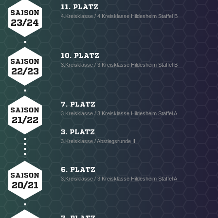
11. PLATZ
SAISON
4.Kreisklasse / 4.Kreisklasse Hildesheim Staffel B
23/24
10. PLATZ
SAISON
3.Kreisklasse / 3.Kreisklasse Hildesheim Staffel B
22/23
7. PLATZ
SAISON
3.Kreisklasse / 3.Kreisklasse Hildesheim Staffel A
21/22
3. PLATZ
3.Kreisklasse / Abstiegsrunde II
6. PLATZ
SAISON
3.Kreisklasse / 3.Kreisklasse Hildesheim Staffel A
20/21