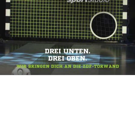
DREI UNTEN.
DREI OBEN.
WIR BRINGEN DICH AN DIE ZDF-TORWAND