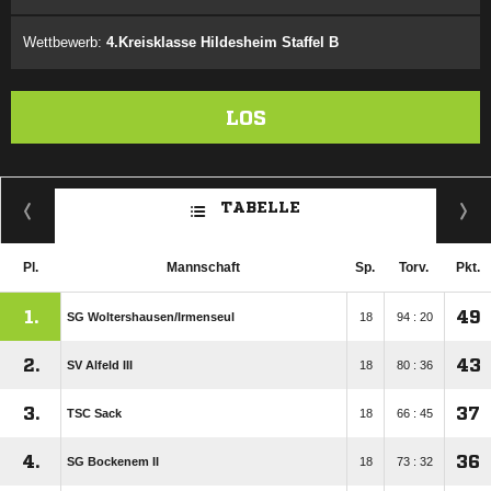
Wettbewerb:
4.Kreisklasse Hildesheim Staffel B
LOS
TABELLE
Pl.
Mannschaft
Sp.
Torv.
Pkt.
1.
49
SG Woltershausen/​Irmenseul
18
94 : 20
2.
43
SV Alfeld III
18
80 : 36
3.
37
TSC Sack
18
66 : 45
4.
36
SG Bockenem II
18
73 : 32