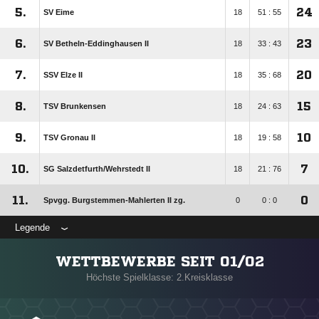
5.
24
SV Eime
18
51 : 55
6.
23
SV Betheln-Eddinghausen II
18
33 : 43
7.
20
SSV Elze II
18
35 : 68
8.
15
TSV Brunkensen
18
24 : 63
9.
10
TSV Gronau II
18
19 : 58
10.
7
SG Salzdetfurth/​Wehrstedt II
18
21 : 76
11.
0
Spvgg. Burgstemmen-Mahlerten II zg.
0
0 : 0
Legende
WETTBEWERBE SEIT 01/02
Höchste Spielklasse: 2.Kreisklasse