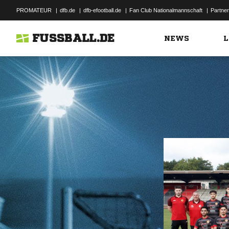
PROMATEUR
|
dfb.de
|
dfb-efootball.de
|
Fan Club Nationalmannschaft
|
Partner
FUSSBALL.DE
NEWS
L