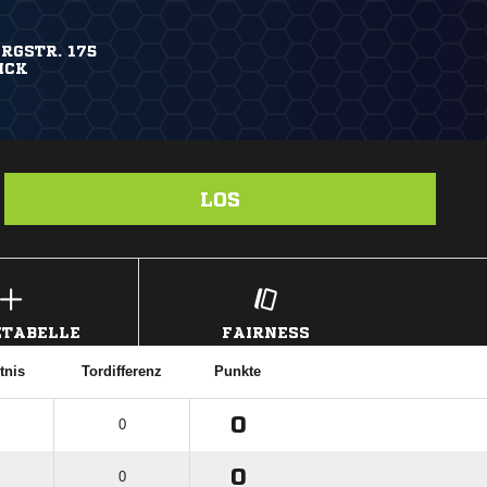
RGSTR. 175
ICK
LOS
TABELLE
FAIRNESS
tnis
Tordifferenz
Punkte
0
0
0
0