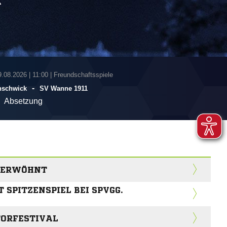
A
9.08.2026
|
11:00 | Freundschaftsspiele
-
nschwick
SV Wanne 1911
Absetzung
SVERWÖHNT
 SPITZENSPIEL BEI SPVGG.
ORFESTIVAL