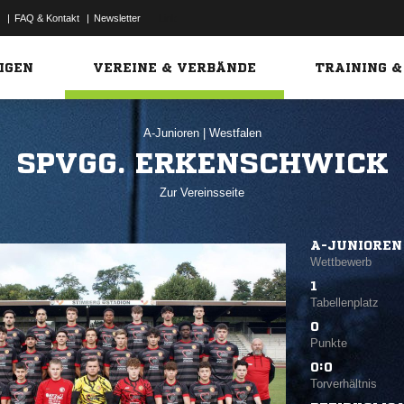
|
FAQ & Kontakt
|
Newsletter
Link
IGEN
VEREINE & VERBÄNDE
TRAINING &
A-Junioren
|
Westfalen
SPVGG. ERKENSCHWICK
Zur Vereinsseite
A-JUNIOREN 
Wettbewerb
1
Tabellenplatz
0
Punkte
0:0
Torverhältnis