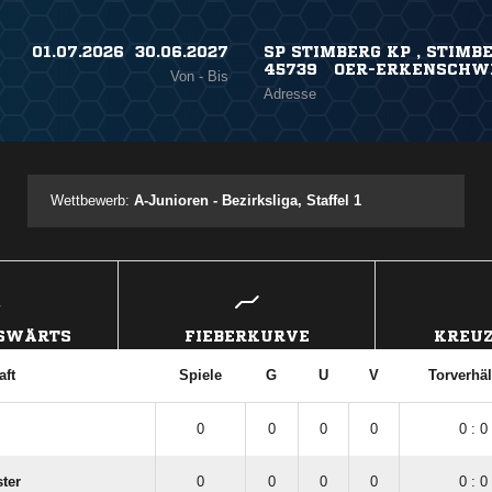
01.07.2026 ​ 30.06.2027
SP STIMBERG KP , STIMBE
45739 OER-ERKENSCHW
Von - Bis
Adresse
Wettbewerb:
A-Junioren - Bezirksliga, Staffel 1
USWÄRTS
FIEBERKURVE
KREUZ
ft
Spiele
G
U
V
Torverhäl
I
0
0
0
0
0 : 0
ter
0
0
0
0
0 : 0