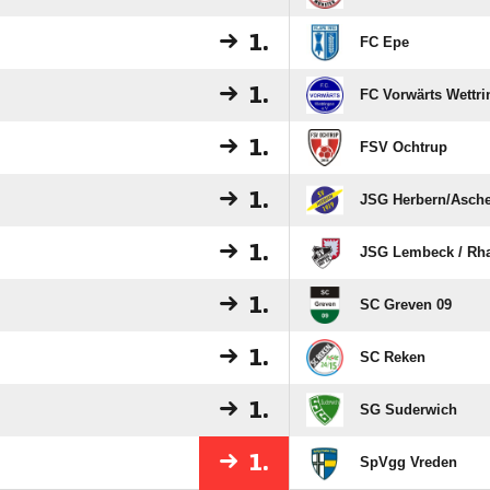
1.
FC Epe
1.
FC Vorwärts Wettr
1.
FSV Ochtrup
1.
JSG Herbern/​Asch
1.
JSG Lembeck /​ Rha
1.
SC Greven 09
1.
SC Reken
1.
SG Suderwich
1.
SpVgg Vreden