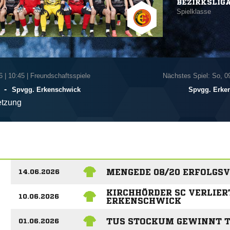
BEZIRKSLIG
Spielklasse
6
|
10:45 | Freundschaftsspiele
Nächstes Spiel: So, 0
-
Spvgg. Erkenschwick
Spvgg. Erke
tzung
MENGEDE 08/20 ERFOLG
14.06.2026
KIRCHHÖRDER SC VERLIERT
10.06.2026
ERKENSCHWICK
TUS STOCKUM GEWINNT T
01.06.2026