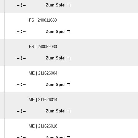

:

Zum Spiel
FS | 240011080

:

Zum Spiel
FS | 240052033

:

Zum Spiel
ME | 211626004

:

Zum Spiel
ME | 211626014

:

Zum Spiel
ME | 211626018

:

Zum Spiel