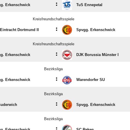
:
g. Erkenschwick
TuS Ennepetal
Kreisfreundschaftsspiele
:
Eintracht Dortmund II
Spvgg. Erkenschwick
Kreisfreundschaftsspiele
:
g. Erkenschwick
DJK Borussia Münster I
Bezirksliga
:
g. Erkenschwick
Warendorfer SU
Bezirksliga
:
uderwich
Spvgg. Erkenschwick
Bezirksliga
:
g. Erkenschwick
SC Reken