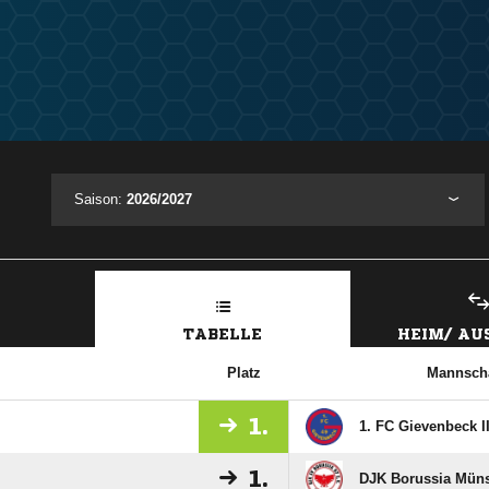
Saison:
2026/2027
TABELLE
HEIM/ A
Platz
Mannscha
1.
1. FC Gievenbeck I
1.
DJK Borussia Müns