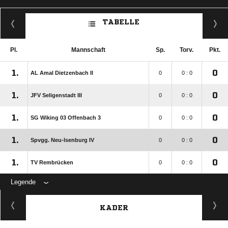
TABELLE
Pl.
Mannschaft
Sp.
Torv.
Pkt.
1.
0
AL Amal Dietzenbach II
0
0 : 0
1.
0
JFV Seligenstadt III
0
0 : 0
1.
0
SG Wiking 03 Offenbach 3
0
0 : 0
1.
0
Spvgg. Neu-Isenburg IV
0
0 : 0
1.
0
TV Rembrücken
0
0 : 0
Legende
KADER