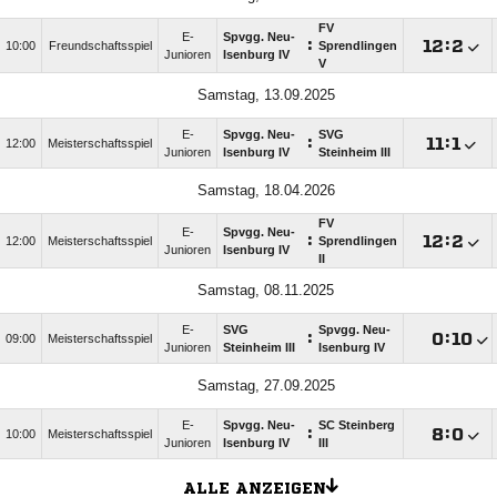
FV
E-
Spvgg. Neu-
:

:

10:00
Freundschaftsspiel
Sprendlingen
Junioren
Isenburg IV
V
Samstag, 13.09.2025
E-
Spvgg. Neu-
SVG
:

:

12:00
Meisterschaftsspiel
Junioren
Isenburg IV
Steinheim III
Samstag, 18.04.2026
FV
E-
Spvgg. Neu-
:

:

12:00
Meisterschaftsspiel
Sprendlingen
Junioren
Isenburg IV
II
Samstag, 08.11.2025
E-
SVG
Spvgg. Neu-
:

:

09:00
Meisterschaftsspiel
Junioren
Steinheim III
Isenburg IV
Samstag, 27.09.2025
E-
Spvgg. Neu-
SC Steinberg
:

:

10:00
Meisterschaftsspiel
Junioren
Isenburg IV
III
ALLE ANZEIGEN