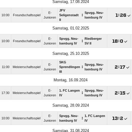
Samstag, 17.08.2024
JFV
E-
Spvgg. Neu-
:

:

10:00
Freundschaftsspiel
Seligenstadt
Junioren
Isenburg IV
II
Samstag, 01.02.2025
E-
Spvgg. Neu-
Riedberger
:

:

10:00
Freundschaftsspiel
Junioren
Isenburg IV
SV II
Samstag, 25.10.2025
SKG
E-
Spvgg. Neu-
:

:

11:00
Meisterschaftsspiel
Sprendlingen
Junioren
Isenburg IV
III
Montag, 16.09.2024
E-
1. FC Langen
Spvgg. Neu-
:

:

17:30
Meisterschaftsspiel
Junioren
IV
Isenburg IV
Samstag, 28.09.2024
E-
Spvgg. Neu-
1. FC Langen
:

:

10:00
Meisterschaftsspiel
Junioren
Isenburg IV
IV
Samstag, 31.08.2024