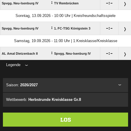
:

:

Spvgg. Neu-Isenburg IV
TV Rembrücken
Sonntag, 13.09.2026 - 10:00 Uhr | Kreisfreundschaftsspiele
:

:

Spvgg. Neu-Isenburg IV
1. FC-TSG Königstein 3
Samstag, 19.09.2026 - 11:00 Uhr | 1.Kreisklasse/Kreisklasse
:

:

AL Amal Dietzenbach II
Spvgg. Neu-Isenburg IV
Legende
ANZEIGE
Saison:
2026/2027
Wettbewerb:
Herbstrunde Kreisklasse Gr.8
LOS