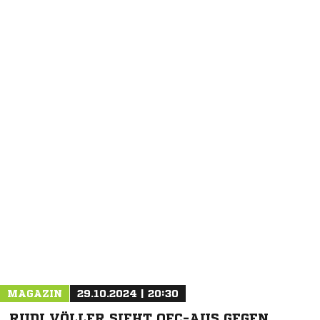
NACHRICHT SENDEN
* Pflichtfelder
MAGAZIN
29.10.2024 | 20:30
RUDI VÖLLER SIEHT OFC-AUS GEGEN