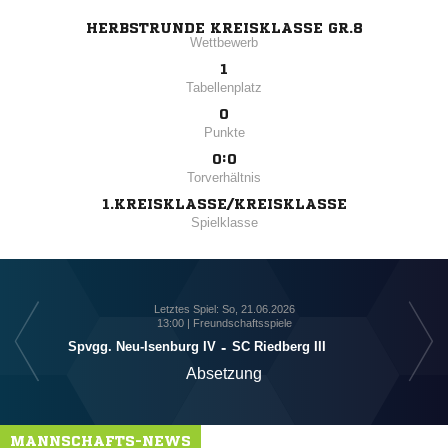
HERBSTRUNDE KREISKLASSE GR.8
Wettbewerb
1
Tabellenplatz
0
Punkte
0:0
Torverhältnis
1.KREISKLASSE/KREISKLASSE
Spielklasse
Letztes Spiel: So, 21.06.2026
13:00 | Freundschaftsspiele
Spvgg. Neu-Isenburg IV
-
SC Riedberg III
Absetzung
MANNSCHAFTS-NEWS