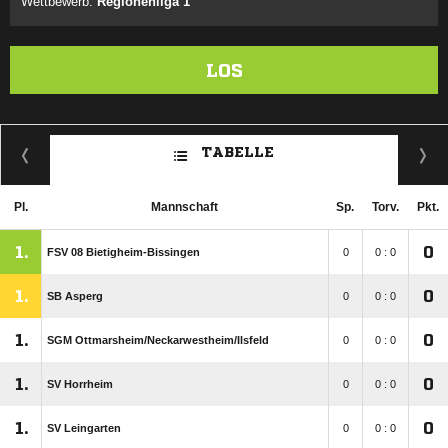
Wettbewerb:
Regionenliga 1
LOS
TABELLE
Pl.
Mannschaft
Sp.
Torv.
Pkt.
1.
0
FSV 08 Bietigheim-Bissingen
0
0 : 0
1.
0
SB Asperg
0
0 : 0
1.
0
SGM Ottmarsheim/​Neckarwestheim/​Ilsfeld
0
0 : 0
1.
0
SV Horrheim
0
0 : 0
1.
0
SV Leingarten
0
0 : 0