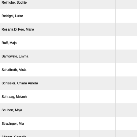
 
 
   
 
 
 
  
 
 
 