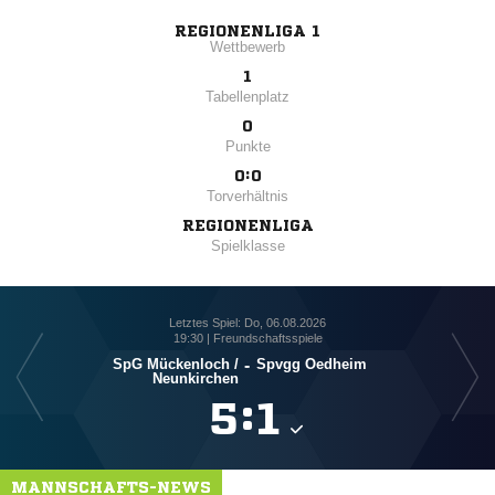
REGIONENLIGA 1
Wettbewerb
1
Tabellenplatz
0
Punkte
0:0
Torverhältnis
REGIONENLIGA
Spielklasse
Letztes Spiel: Do, 06.08.2026
19:30 | Freundschaftsspiele
SpG Mückenloch /​
-
Spvgg Oedheim
Neunkirchen

:

MANNSCHAFTS-NEWS