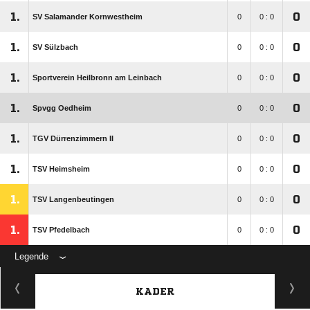
1.
0
SV Salamander Kornwestheim
0
0 : 0
1.
0
SV Sülzbach
0
0 : 0
1.
0
Sportverein Heilbronn am Leinbach
0
0 : 0
1.
0
Spvgg Oedheim
0
0 : 0
1.
0
TGV Dürrenzimmern II
0
0 : 0
1.
0
TSV Heimsheim
0
0 : 0
1.
0
TSV Langenbeutingen
0
0 : 0
1.
0
TSV Pfedelbach
0
0 : 0
Legende
KADER