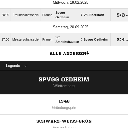
Mittwoch, 19.02.2025
Spvgg
:

:

20:00
Freundschaftsspiel
Frauen
VfL Eberstadt
Oedheim
Samstag, 20.09.2025
SC
:

:

17:00
Meisterschaftsspiel
Frauen
Spvgg Oedheim
Amrichshausen
ALLE ANZEIGEN
Legende
SPVGG OEDHEIM
Württemberg
1946
Gründungsjahr
SCHWARZ-WEISS-GRÜN
Vereinsfarben