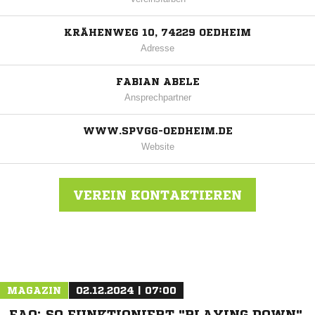
KRÄHENWEG 10, 74229 OEDHEIM
Adresse
FABIAN ABELE
Ansprechpartner
WWW.SPVGG-OEDHEIM.DE
Website
VEREIN KONTAKTIEREN
Nachricht an Spvgg Oedheim
MAGAZIN
02.12.2024 | 07:00
FAQ: SO FUNKTIONIERT "PLAYING DOWN"