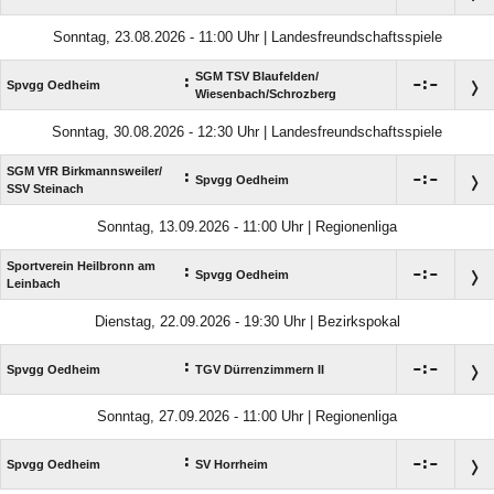
Sonntag, 23.08.2026 - 11:00 Uhr | Landesfreundschaftsspiele
SGM TSV Blaufelden/​
:

:

Spvgg Oedheim
Wiesenbach/​Schrozberg
Sonntag, 30.08.2026 - 12:30 Uhr | Landesfreundschaftsspiele
SGM VfR Birkmannsweiler/​
:

:

Spvgg Oedheim
SSV Steinach
Sonntag, 13.09.2026 - 11:00 Uhr | Regionenliga
Sportverein Heilbronn am
:

:

Spvgg Oedheim
Leinbach
Dienstag, 22.09.2026 - 19:30 Uhr | Bezirkspokal
:

:

Spvgg Oedheim
TGV Dürrenzimmern II
Sonntag, 27.09.2026 - 11:00 Uhr | Regionenliga
:

:

Spvgg Oedheim
SV Horrheim