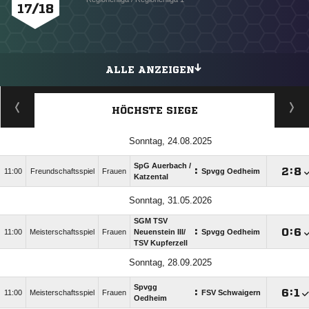
17/18
ALLE ANZEIGEN
HÖCHSTE SIEGE
Sonntag, 24.08.2025
SpG Auerbach /​
:

:

11:00
Freundschaftsspiel
Frauen
Spvgg Oedheim
Katzental
Sonntag, 31.05.2026
SGM TSV
:

:

11:00
Meisterschaftsspiel
Frauen
Neuenstein III/​
Spvgg Oedheim
TSV Kupferzell
Sonntag, 28.09.2025
Spvgg
:

:

11:00
Meisterschaftsspiel
Frauen
FSV Schwaigern
Oedheim