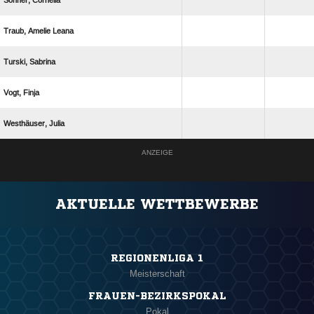
 
  
 
 
 
ANZEIGE
AKTUELLE WETTBEWERBE
REGIONENLIGA 1
Meisterschaft
FRAUEN-BEZIRKSPOKAL
Pokal