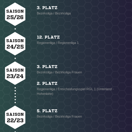
3. PLATZ
SAISON
Bezirksliga / Bezirksliga
25/26
12. PLATZ
SAISON
Regionenliga / Regionenliga 1
24/25
3. PLATZ
SAISON
Bezirksliga / Bezirksliga Frauen
23/24
2. PLATZ
Regionenliga / Entscheidungsspiel RGL 1 (Unterland -
Hohenlohe)
5. PLATZ
SAISON
Bezirksliga / Bezirksliga Frauen
22/23