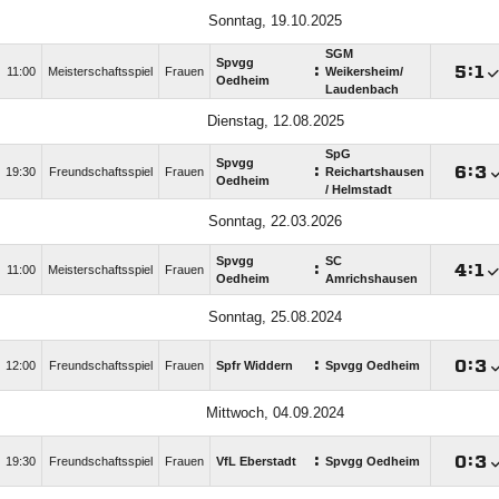
Sonntag, 19.10.2025
SGM
Spvgg
:

:

11:00
Meisterschaftsspiel
Frauen
Weikersheim/​
Oedheim
Laudenbach
Dienstag, 12.08.2025
SpG
Spvgg
:

:

19:30
Freundschaftsspiel
Frauen
Reichartshausen
Oedheim
/​ Helmstadt
Sonntag, 22.03.2026
Spvgg
SC
:

:

11:00
Meisterschaftsspiel
Frauen
Oedheim
Amrichshausen
Sonntag, 25.08.2024
:

:

12:00
Freundschaftsspiel
Frauen
Spfr Widdern
Spvgg Oedheim
Mittwoch, 04.09.2024
:

:

19:30
Freundschaftsspiel
Frauen
VfL Eberstadt
Spvgg Oedheim