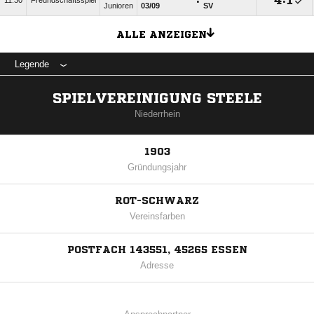
:

:

11:30
Freundschaftsspiel
Junioren
03/​09
SV
ALLE ANZEIGEN
Legende
SPIELVEREINIGUNG STEELE
Niederrhein
1903
Gründungsjahr
ROT-SCHWARZ
Vereinsfarben
POSTFACH 143551, 45265 ESSEN
Adresse