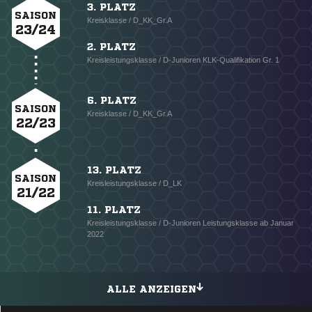
3. PLATZ
SAISON
Kreisklasse / D_KK_Gr.A
23/24
2. PLATZ
Kreisleistungsklasse / D-Junioren KLK-Qualifikation Gr. 1
6. PLATZ
SAISON
Kreisklasse / D_KK_Gr.A
22/23
13. PLATZ
SAISON
Kreisleistungsklasse / D_LK
21/22
11. PLATZ
Kreisleistungsklasse / D-Junioren Leistungsklasse ab Januar
2022
ALLE ANZEIGEN