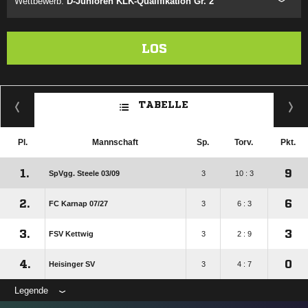
Wettbewerb:
D-Junioren KLK-Qualifikation Gr. 2
LOS
TABELLE
Pl.
Mannschaft
Sp.
Torv.
Pkt.
1.
9
SpVgg. Steele 03/​09
3
10 : 3
2.
6
FC Karnap 07/​27
3
6 : 3
3.
3
FSV Kettwig
3
2 : 9
4.
0
Heisinger SV
3
4 : 7
Legende