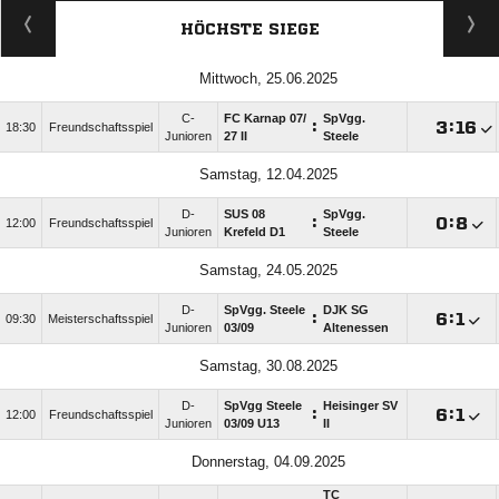
HÖCHSTE SIEGE
Mittwoch, 25.06.2025
C-
FC Karnap 07/​
SpVgg.
:

:

18:30
Freundschaftsspiel
Junioren
27 II
Steele
Samstag, 12.04.2025
D-
SUS 08
SpVgg.
:

:

12:00
Freundschaftsspiel
Junioren
Krefeld D1
Steele
Samstag, 24.05.2025
D-
SpVgg. Steele
DJK SG
:

:

09:30
Meisterschaftsspiel
Junioren
03/​09
Altenessen
Samstag, 30.08.2025
D-
SpVgg Steele
Heisinger SV
:

:

12:00
Freundschaftsspiel
Junioren
03/​09 U13
II
Donnerstag, 04.09.2025
TC