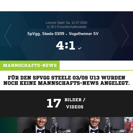
Letztes Spiel: Sa, 11.07.2026
11:30 | Freundschaftsspiele
SpVgg. Steele 03/​09
-
Vogelheimer SV

:

MANNSCHAFTS-NEWS
FÜR DEN SPVGG STEELE 03/09 U13 WURDEN
NOCH KEINE MANNSCHAFTS-NEWS ANGELEGT.
17
BILDER /
VIDEOS