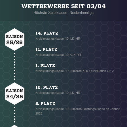
WETTBEWERBE SEIT 03/04
Höchste Spielklasse: Niederrheinliga
14. PLATZ
SAISON
Kreisleistungsklasse / D_LK_HR
25/26
11. PLATZ
Kreisleistungsklasse / D-KLK-RR
1. PLATZ
Kreisleistungsklasse / D-Junioren KLK-Qualifikation Gr. 2
10. PLATZ
SAISON
Kreisleistungsklasse / D_LK_HR
24/25
5. PLATZ
Kreisleistungsklasse / D-Junioren Leistungsklasse ab Januar
2025