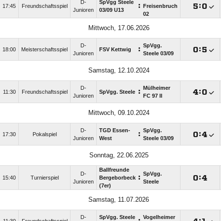
D-
SpVgg Steele
:

:

17:45
Freundschaftsspiel
Freisenbruch
Junioren
03/​09 U13
02
Mittwoch, 17.06.2026
D-
SpVgg.
:

:

18:00
Meisterschaftsspiel
FSV Kettwig
Junioren
Steele 03/​09
Samstag, 12.10.2024
D-
Mülheimer
:

:

11:30
Freundschaftsspiel
SpVgg. Steele
Junioren
FC 97 II
Mittwoch, 09.10.2024
D-
TGD Essen-
SpVgg.
:

:

17:30
Pokalspiel
Junioren
West
Steele 03/​09
Sonntag, 22.06.2025
Ballfreunde
D-
SpVgg.
:

:

15:40
Turnierspiel
Bergeborbeck
Junioren
Steele
(7er)
Samstag, 11.07.2026
D-
SpVgg. Steele
Vogelheimer