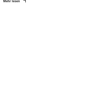
Mehr lesen
ANZEIGE
NACHRICHT SENDEN
* Pflichtfelder