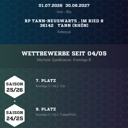
01.07.2026 ​ 30.06.2027
Von - Bis
RP TANN-NEUSWARTS , IM RIED 8
36142 TANN (RHÖN)
Adresse
WETTBEWERBE SEIT 04/05
Höchste Spielklasse: Kreisliga B
7. PLATZ
SAISON
Kreisliga C / KLC Ost
25/26
9. PLATZ
SAISON
Kreisliga C / KLC Fulda/Rhön
24/25