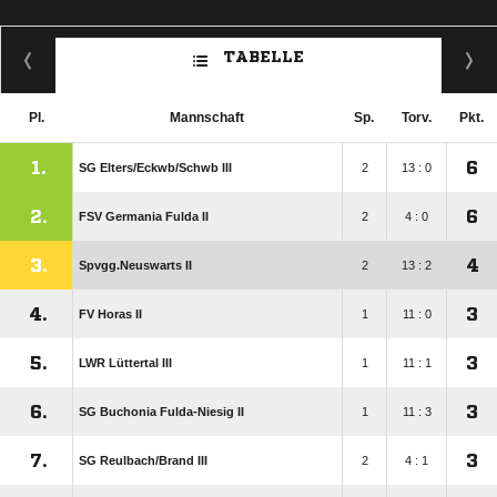
TABELLE
Pl.
Mannschaft
Sp.
Torv.
Pkt.
1.
6
SG Elters/​Eckwb/​Schwb III
2
13 : 0
2.
6
FSV Germania Fulda II
2
4 : 0
3.
4
Spvgg.Neuswarts II
2
13 : 2
4.
3
FV Horas II
1
11 : 0
5.
3
LWR Lüttertal III
1
11 : 1
6.
3
SG Buchonia Fulda-Niesig II
1
11 : 3
7.
3
SG Reulbach/​Brand III
2
4 : 1