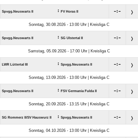
:

:

Spvgg.Neuswarts II
FV Horas II
Sonntag, 30.08.2026 - 13:00 Uhr | Kreisliga C
:

:

Spvgg.Neuswarts II
SG Ulstertal II
Samstag, 05.09.2026 - 17:00 Uhr | Kreisliga C
:

:

LWR Lüttertal III
Spvgg.Neuswarts II
Sonntag, 13.09.2026 - 13:00 Uhr | Kreisliga C
:

:

Spvgg.Neuswarts II
FSV Germania Fulda II
Sonntag, 20.09.2026 - 13:15 Uhr | Kreisliga C
:

:

SG Rommerz II/​SV Hauswurz II
Spvgg.Neuswarts II
Sonntag, 04.10.2026 - 13:00 Uhr | Kreisliga C