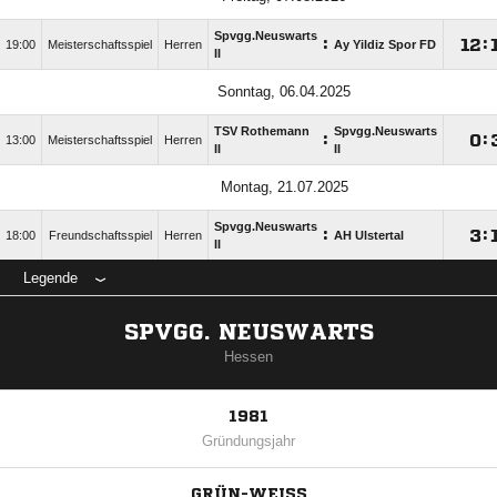
Spvgg.Neuswarts
:

:
19:00
Meisterschaftsspiel
Herren
Ay Yildiz Spor FD
II
Sonntag, 06.04.2025
TSV Rothemann
Spvgg.Neuswarts
:

:
13:00
Meisterschaftsspiel
Herren
II
II
Montag, 21.07.2025
Spvgg.Neuswarts
:

:
18:00
Freundschaftsspiel
Herren
AH Ulstertal
II
Legende
SPVGG. NEUSWARTS
Hessen
1981
Gründungsjahr
GRÜN-WEISS