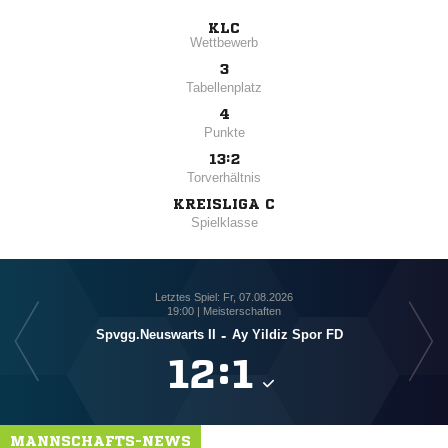
KLC
Wettbewerb
3
Tabellenplatz
4
Punkte
13:2
Torverhältnis
KREISLIGA C
Spielklasse
Letztes Spiel: Fr, 07.08.2026
19:00 | Meisterschaften
Spvgg.Neuswarts II
-
Ay Yildiz Spor FD

:

MANNSCHAFTS-NEWS