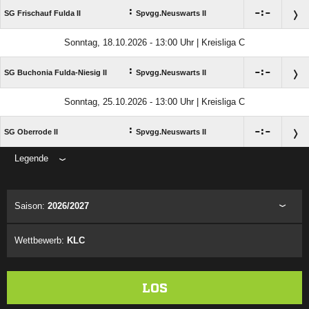
:

:

SG Frischauf Fulda II
Spvgg.Neuswarts II
Sonntag, 18.10.2026 - 13:00 Uhr | Kreisliga C
:

:

SG Buchonia Fulda-Niesig II
Spvgg.Neuswarts II
Sonntag, 25.10.2026 - 13:00 Uhr | Kreisliga C
:

:

SG Oberrode II
Spvgg.Neuswarts II
Legende
ANZEIGE
Saison:
2026/2027
Wettbewerb:
KLC
LOS