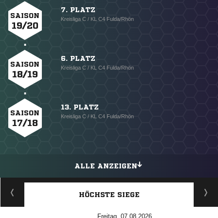
7. PLATZ
SAISON
Kreisliga C / KL C4 Fulda/Rhön
19/20
6. PLATZ
SAISON
Kreisliga C / KL C4 Fulda/Rhön
18/19
13. PLATZ
SAISON
Kreisliga C / KL C4 Fulda/Rhön
17/18
ALLE ANZEIGEN
HÖCHSTE SIEGE
Freitag, 07.08.2026