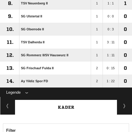
8.
1
TSV Neuenberg II
1
1 : 1
9.
0
SG Ulstertal II
1
0 : 0
10.
0
SG Oberrode II
1
0 : 3
11.
0
TSV Dalherda II
1
3 : 11
12.
0
SG Rommerz II/​SV Hauswurz II
1
1 : 11
13.
0
SG Frischauf Fulda II
2
0 : 15
14.
0
Ay Yildiz Spor FD
2
1 : 22
Legende
KADER
Filter