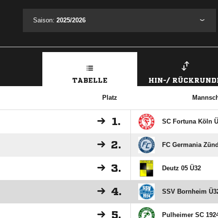
Saison:
2025/2026
TABELLE
HIN-/ RÜCKRUND
Platz
Mannsch
1.
SC Fortuna Köln Ü
2.
FC Germania Zündo
3.
Deutz 05 Ü32
4.
SSV Bornheim Ü3
5.
Pulheimer SC 1924/