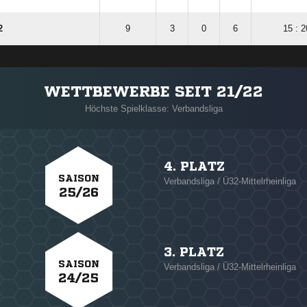
2
9
3
0
6
15 : 2
WETTBEWERBE SEIT 21/22
Höchste Spielklasse: Verbandsliga
4. PLATZ
SAISON
Verbandsliga / Ü32-Mittelrheinliga
25/26
3. PLATZ
SAISON
Verbandsliga / Ü32-Mittelrheinliga
24/25