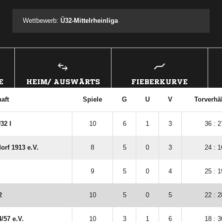
Wettbewerb:
Ü32-Mittelrheinliga
E
HEIM/ AUSWÄRTS
FIEBERKURVE
aft
Spiele
G
U
V
Torverhäl
32 I
10
6
1
3
36 : 2
rf 1913 e.V.
8
5
0
3
24 : 1
9
5
0
4
25 : 1
2
10
5
0
5
22 : 2
​57 e.V.
10
3
1
6
18 : 3