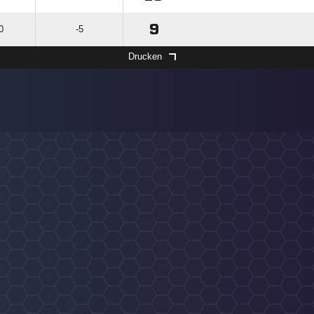
9
0
-5
Drucken