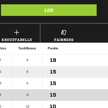
LOS
KREUZTABELLE
FAIRNESS
tnis
Tordifferenz
Punkte
19
7
9
15
6
8
15
9
6
15
8
-6
10
0
-12