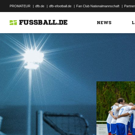
PROMATEUR
|
dfb.de
|
dfb-efootball.de
|
Fan Club Nationalmannschaft
|
Partner
FUSSBALL.DE
NEWS
L