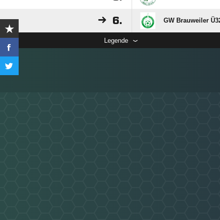
6.
GW Brauweiler Ü3
Legende