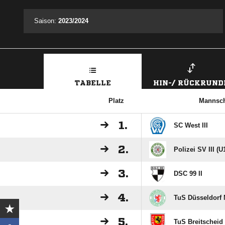
Saison:
2023/2024
TABELLE
HIN-/ RÜCKRUND
Platz
Mannsch
1.
SC West III
2.
Polizei SV III (U
3.
DSC 99 II
4.
TuS Düsseldorf N
5.
TuS Breitscheid