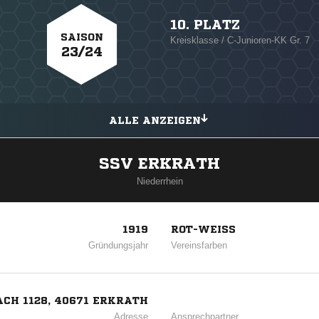
10. PLATZ
SAISON
Kreisklasse / C-Junioren-KK Gr. 7
23/24
ALLE ANZEIGEN
SSV ERKRATH
Niederrhein
1919
ROT-WEISS
Gründungsjahr
Vereinsfarben
CH 1128, 40671 ERKRATH
Adresse
Ansprechpartner