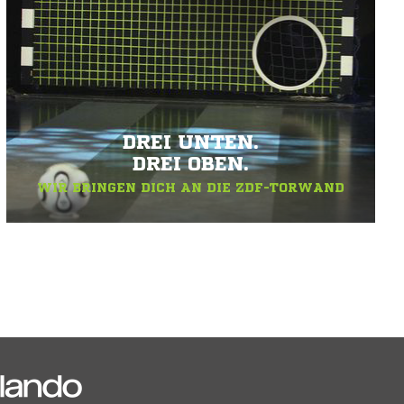
DREI UNTEN.
DREI OBEN.
WIR BRINGEN DICH AN DIE ZDF-TORWAND