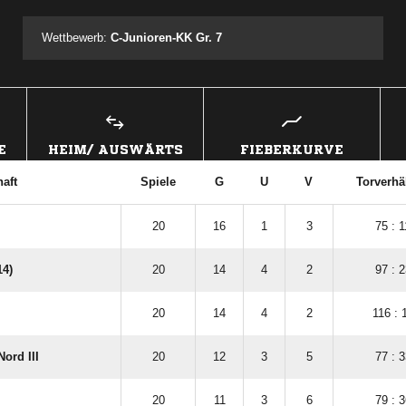
Wettbewerb:
C-Junioren-KK Gr. 7
E
HEIM/ AUSWÄRTS
FIEBERKURVE
aft
Spiele
G
U
V
Torverhä
20
16
1
3
75 : 1
14)
20
14
4
2
97 : 2
20
14
4
2
116 : 
ord III
20
12
3
5
77 : 3
20
11
3
6
79 : 3