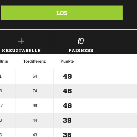
LOS
KREUZTABELLE
FAIRNESS
ltnis
Tordifferenz
Punkte
49
1
64
46
3
74
46
17
99
39
3
44
36
6
43