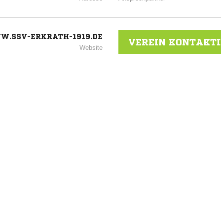
.SSV-ERKRATH-1919.DE
VEREIN KONTAKT
Website
ANZEIGE
NACHRICHT SENDE
* Pflichtfelder