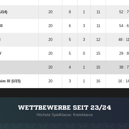
U14)
20
8
1
11
52 : 7
II
20
6
3
11
54 : 6
I
20
5
3
12
48 : 1
V
20
5
0
15
29 : 8
20
4
1
15
38 : 7
im III (U15)
20
3
1
16
16 : 1
WETTBEWERBE SEIT 23/24
Höchste Spielklasse: Kreisklasse