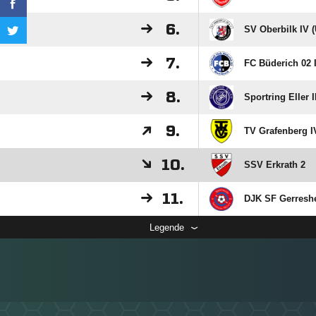
6.
SV Oberbilk IV (
7.
FC Büderich 02 I
8.
Sportring Eller I
9.
TV Grafenberg I
10.
SSV Erkrath 2
11.
DJK SF Gerreshe
Legende