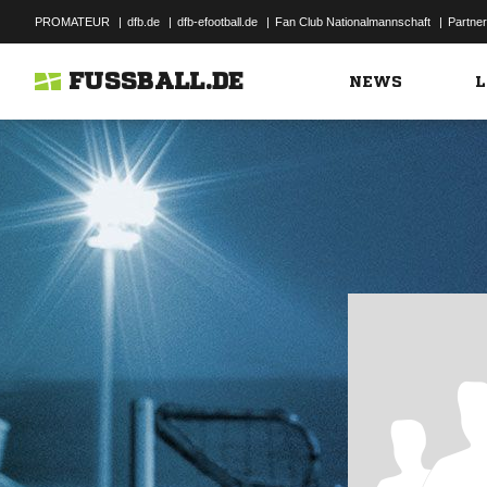
PROMATEUR
|
dfb.de
|
dfb-efootball.de
|
Fan Club Nationalmannschaft
|
Partner
FUSSBALL.DE
NEWS
L