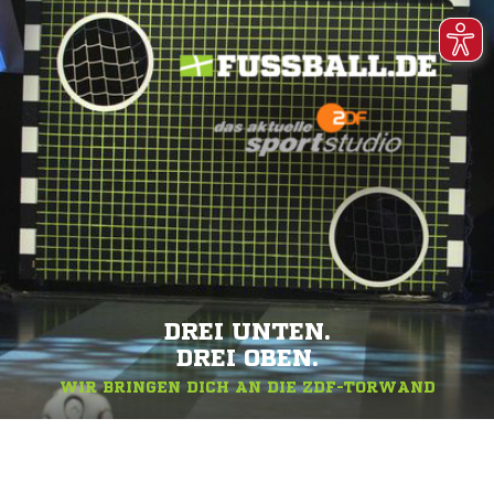
DREI UNTEN.
DREI OBEN.
WIR BRINGEN DICH AN DIE ZDF-TORWAND