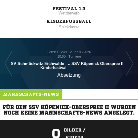
FESTIVAL 1.3
Wettbewerb
KINDERFUSSBALL
Spielklasse
Letztes Spiel: Sa, 27.06.2026
10:00 | Turniere
SV Schmöckwitz-Eichwalde -
-
SSV Köpenick-Oberspree II
Kinderfestival
Absetzung
MANNSCHAFTS-NEWS
FÜR DEN SSV KÖPENICK-OBERSPREE II WURDEN
NOCH KEINE MANNSCHAFTS-NEWS ANGELEGT.
0
BILDER /
VIDEOS