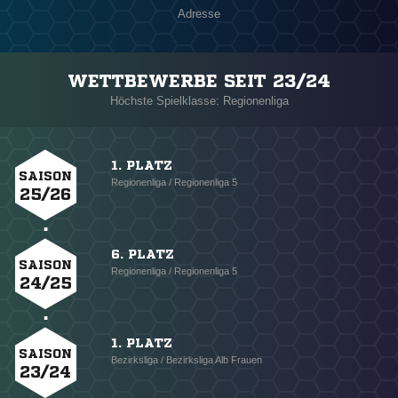
Adresse
WETTBEWERBE SEIT 23/24
Höchste Spielklasse: Regionenliga
1. PLATZ
SAISON
Regionenliga / Regionenliga 5
25/26
6. PLATZ
SAISON
Regionenliga / Regionenliga 5
24/25
1. PLATZ
SAISON
Bezirksliga / Bezirksliga Alb Frauen
23/24