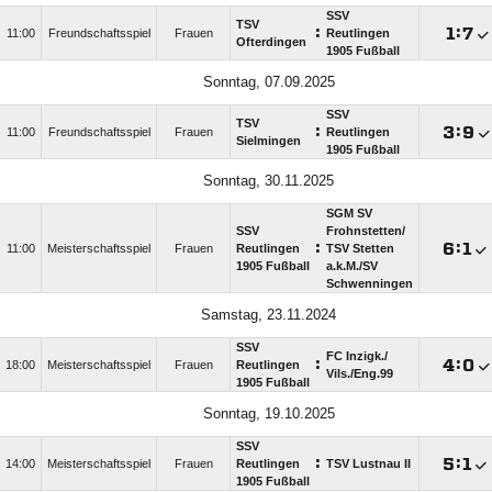
SSV
TSV
:

:

11:00
Freundschaftsspiel
Frauen
Reutlingen
Ofterdingen
1905 Fußball
Sonntag, 07.09.2025
SSV
TSV
:

:

11:00
Freundschaftsspiel
Frauen
Reutlingen
Sielmingen
1905 Fußball
Sonntag, 30.11.2025
SGM SV
SSV
Frohnstetten/​
:

:

11:00
Meisterschaftsspiel
Frauen
Reutlingen
TSV Stetten
1905 Fußball
a.k.M./​SV
Schwenningen
Samstag, 23.11.2024
SSV
FC Inzigk./​
:

:

18:00
Meisterschaftsspiel
Frauen
Reutlingen
Vils./​Eng.99
1905 Fußball
Sonntag, 19.10.2025
SSV
:

:

14:00
Meisterschaftsspiel
Frauen
Reutlingen
TSV Lustnau II
1905 Fußball