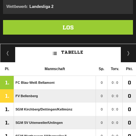
Wettbewerb:
Landesliga 2
LOS
TABELLE
Pl.
Mannschaft
Sp.
Torv.
Pkt.
1.
0
FC Blau-Weiß Bellamont
0
0 : 0
1.
0
FV Bellenberg
0
0 : 0
1.
0
SGM Kirchberg/​Dettingen/​Kellmünz
0
0 : 0
1.
0
SGM SV Uttenweiler/​Unlingen
0
0 : 0