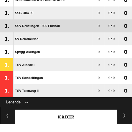
1.
0
SGM Warthausen I/​Alberweiler II
0
0 : 0
1.
0
SSG Ulm 99
0
0 : 0
1.
0
SSV Reutlingen 1905 Fußball
0
0 : 0
1.
0
SV Deuchelried
0
0 : 0
1.
0
Spvgg Aldingen
0
0 : 0
1.
0
TSV Albeck I
0
0 : 0
1.
0
TSV Sondelfingen
0
0 : 0
1.
0
TSV Tettnang II
0
0 : 0
Legende
KADER