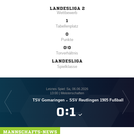
LANDESLIGA 2
Wettbewerb
1
Tabellenplatz
0
Punkte
0:0
Torverhältnis
LANDESLIGA
Spielklasse
Letztes Spiel: Sa, 06.06.2026
13:00 | Meisterschaften
TSV Gomaringen
-
SSV Reutlingen 1905 Fußball

:

MANNSCHAFTS-NEWS