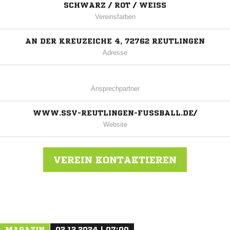
SCHWARZ / ROT / WEISS
Vereinsfarben
AN DER KREUZEICHE 4, 72762 REUTLINGEN
Adresse
Ansprechpartner
WWW.SSV-REUTLINGEN-FUSSBALL.DE/
Website
VEREIN KONTAKTIEREN
Nachricht an SSV Reutlingen 1905 Fußball
MAGAZIN
02.12.2024 | 07:00