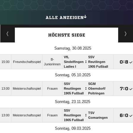
ALLE ANZEIGEN
HÖCHSTE SIEGE
Samstag, 30.08.2025
VfL
SSV
B-
:

:

15:00
Freundschaftsspiel
Sindelfingen
Reutlingen
Juniorinnen
Ladies I
1905 Fußball
Sonntag, 05.10.2025
SSV
SGM
:

:

13:00
Meisterschaftsspiel
Frauen
Reutlingen
Oberndorf/​
1905 Fußball
Poltringen
Sonntag, 23.11.2025
SSV
TSV
:

:

13:00
Meisterschaftsspiel
Frauen
Reutlingen
Gomaringen
1905 Fußball
Sonntag, 09.03.2025