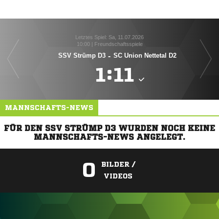
Letztes Spiel: Sa, 11.07.2026
10:00 | Freundschaftsspiele
SSV Strümp D3
-
SC Union Nettetal D2
Sp

:

MANNSCHAFTS-NEWS
FÜR DEN SSV STRÜMP D3 WURDEN NOCH KEINE
MANNSCHAFTS-NEWS ANGELEGT.
0
BILDER /
VIDEOS