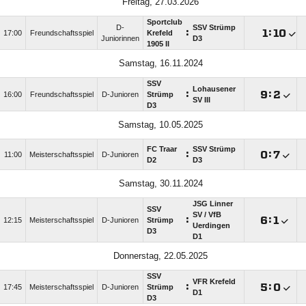
Freitag, 27.03.2026
Sportclub
D-
SSV Strümp
:

:

17:00
Freundschaftsspiel
Krefeld
Juniorinnen
D3
1905 II
Samstag, 16.11.2024
SSV
Lohausener
:

:

16:00
Freundschaftsspiel
D-Junioren
Strümp
SV III
D3
Samstag, 10.05.2025
FC Traar
SSV Strümp
:

:

11:00
Meisterschaftsspiel
D-Junioren
D2
D3
Samstag, 30.11.2024
JSG Linner
SSV
SV /​ VfB
:

:

12:15
Meisterschaftsspiel
D-Junioren
Strümp
Uerdingen
D3
D1
Donnerstag, 22.05.2025
SSV
VFR Krefeld
:

:

17:45
Meisterschaftsspiel
D-Junioren
Strümp
D1
D3