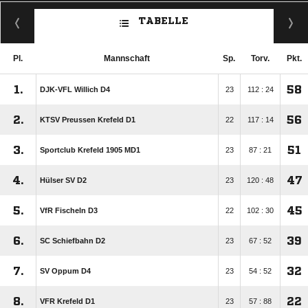
TABELLE
Pl.
Mannschaft
Sp.
Torv.
Pkt.
1.
58
DJK-VFL Willich D4
23
112 : 24
2.
56
KTSV Preussen Krefeld D1
22
117 : 14
3.
51
Sportclub Krefeld 1905 MD1
23
87 : 21
4.
47
Hülser SV D2
23
120 : 48
5.
45
VfR Fischeln D3
22
102 : 30
6.
39
SC Schiefbahn D2
23
67 : 52
7.
32
SV Oppum D4
23
54 : 52
8.
22
VFR Krefeld D1
23
57 : 88