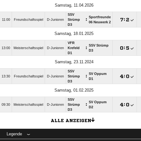
Samstag, 11.04.2026
SSV
Sportfreunde
:

:

11:00
Freundschaftsspiel
D-Junioren
Strümp
06 Neuwerk 2
D3
Samstag, 18.01.2025
VFR
SSV Strümp
:

:

13:00
Meisterschaftsspiel
D-Junioren
Krefeld
D3
D1
Samstag, 23.11.2024
SSV
SV Oppum
:

:

13:30
Freundschaftsspiel
D-Junioren
Strümp
D1
D3
Samstag, 01.02.2025
SSV
SV Oppum
:

:

09:30
Meisterschaftsspiel
D-Junioren
Strümp
D2
D3
ALLE ANZEIGEN
Legende