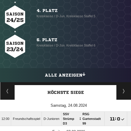
4. PLATZ
SAISON
Kreisklasse / D-Jun. Kreisklasse Staffel 5
24/25
6. PLATZ
SAISON
Kreisklasse / D-Jun. Kreisklasse Staffel 6
23/24
ALLE ANZEIGEN
HÖCHSTE SIEGE
Samstag, 24.08.2024
SSV
RSG
:

:

12:00
Freundschaftsspiel
D-Junioren
Strümp
Gartenstadt
D3
99