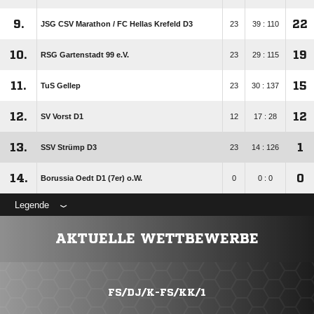
9.
22
JSG CSV Marathon /​ FC Hellas Krefeld D3
23
39 : 110
10.
19
RSG Gartenstadt 99 e.V.
23
29 : 115
11.
15
TuS Gellep
23
30 : 137
12.
12
SV Vorst D1
12
17 : 28
13.
1
SSV Strümp D3
23
14 : 126
14.
0
Borussia Oedt D1 (7er) o.W.
0
0 : 0
Legende
AKTUELLE WETTBEWERBE
FS/DJ/K-FS/KK/1