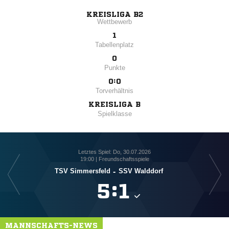
KREISLIGA B2
Wettbewerb
1
Tabellenplatz
0
Punkte
0:0
Torverhältnis
KREISLIGA B
Spielklasse
Letztes Spiel: Do, 30.07.2026
19:00 | Freundschaftsspiele
TSV Simmersfeld
-
SSV Walddorf

:

MANNSCHAFTS-NEWS