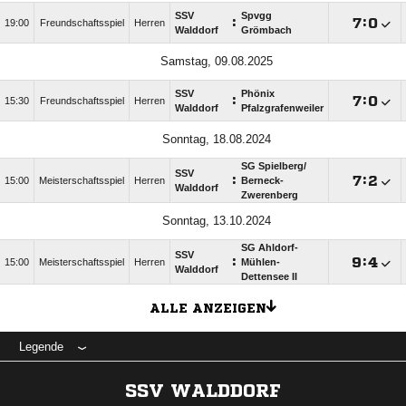
SSV
Spvgg
:

:

19:00
Freundschaftsspiel
Herren
Walddorf
Grömbach
Samstag, 09.08.2025
SSV
Phönix
:

:

15:30
Freundschaftsspiel
Herren
Walddorf
Pfalzgrafenweiler
Sonntag, 18.08.2024
SG Spielberg/​
SSV
:

:

15:00
Meisterschaftsspiel
Herren
Berneck-
Walddorf
Zwerenberg
Sonntag, 13.10.2024
SG Ahldorf-
SSV
:

:

15:00
Meisterschaftsspiel
Herren
Mühlen-
Walddorf
Dettensee II
ALLE ANZEIGEN
Legende
SSV WALDDORF