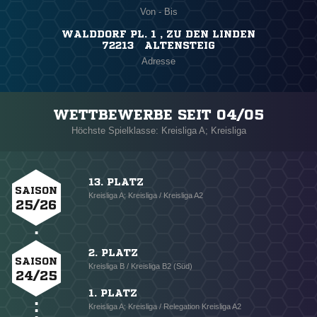
Von - Bis
WALDDORF PL. 1 , ZU DEN LINDEN
72213 ALTENSTEIG
Adresse
WETTBEWERBE SEIT 04/05
Höchste Spielklasse: Kreisliga A; Kreisliga
13. PLATZ
SAISON
Kreisliga A; Kreisliga / Kreisliga A2
25/26
2. PLATZ
SAISON
Kreisliga B / Kreisliga B2 (Süd)
24/25
1. PLATZ
Kreisliga A; Kreisliga / Relegation Kreisliga A2