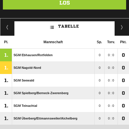
LOS
TABELLE
Pl.
Mannschaft
Sp.
Torv.
Pkt.
1.
0
SGM Ebhausen/​Rotfelden
0
0 : 0
1.
0
SGM Nagold-Nord
0
0 : 0
1.
0
SGM Seewald
0
0 : 0
1.
0
SGM Spielberg/​Berneck-Zwerenberg
0
0 : 0
1.
0
SGM Teinachtal
0
0 : 0
1.
0
SGM Überberg/​Ettmannsweiler/​Aichelberg
0
0 : 0