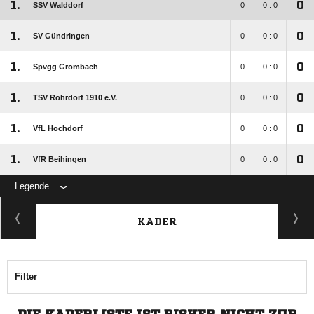
1.
0
SSV Walddorf
0
0 : 0
1.
0
SV Gündringen
0
0 : 0
1.
0
Spvgg Grömbach
0
0 : 0
1.
0
TSV Rohrdorf 1910 e.V.
0
0 : 0
1.
0
VfL Hochdorf
0
0 : 0
1.
0
VfR Beihingen
0
0 : 0
Legende
KADER
Filter