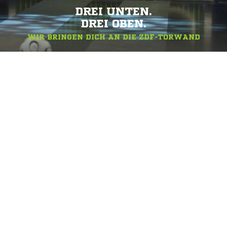
DREI UNTEN.
DREI OBEN.
WIR BRINGEN DICH AN DIE ZDF-TORWAND