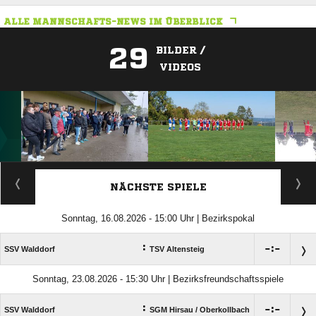
ALLE MANNSCHAFTS-NEWS IM ÜBERBLICK
29
BILDER /
VIDEOS
ANZEIGE
NÄCHSTE SPIELE
Sonntag, 16.08.2026 - 15:00 Uhr | Bezirkspokal
:

:

SSV Walddorf
TSV Altensteig
Sonntag, 23.08.2026 - 15:30 Uhr | Bezirksfreundschaftsspiele
:

:

SSV Walddorf
SGM Hirsau /​ Oberkollbach