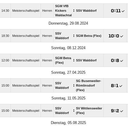
SGM VfB
:

:

14:30
Meisterschaftsspiel
Herren
Kickers
SSV Walddorf
Waldachtal
Donnerstag, 29.08.2024
SSV
:

:

18:30
Meisterschaftsspiel
Herren
SGM Betra (Flex)
Walddorf
Sonntag, 08.12.2024
SGM Betra
:

:

12:00
Meisterschaftsspiel
Herren
SSV Walddorf
(Flex)
Sonntag, 27.04.2025
SG Busenweiler-
SSV
:

:

15:00
Meisterschaftsspiel
Herren
Römlinsdorf
Walddorf
(Flex)
Sonntag, 11.05.2025
SSV
SV Wittlensweiler
:

:

15:00
Meisterschaftsspiel
Herren
Walddorf
(Flex)
Dienstag, 05.08.2025