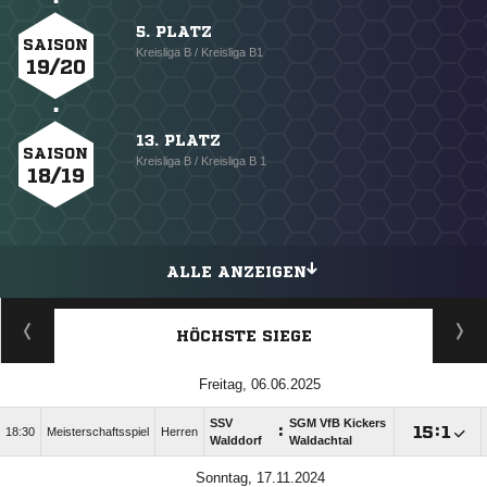
5. PLATZ
SAISON
Kreisliga B / Kreisliga B1
19/20
13. PLATZ
SAISON
Kreisliga B / Kreisliga B 1
18/19
ALLE ANZEIGEN
HÖCHSTE SIEGE
Freitag, 06.06.2025
SSV
SGM VfB Kickers
:

:

18:30
Meisterschaftsspiel
Herren
Walddorf
Waldachtal
Sonntag, 17.11.2024