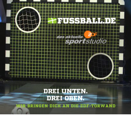
DREI UNTEN.
DREI OBEN.
WIR BRINGEN DICH AN DIE ZDF-TORWAND