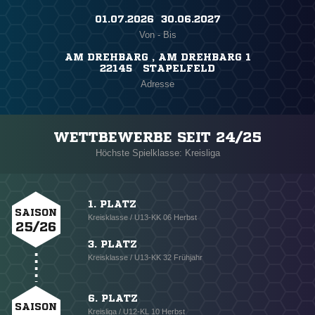
01.07.2026 ​ 30.06.2027
Von - Bis
AM DREHBARG , AM DREHBARG 1
22145 STAPELFELD
Adresse
WETTBEWERBE SEIT 24/25
Höchste Spielklasse: Kreisliga
1. PLATZ
SAISON
Kreisklasse / U13-KK 06 Herbst
25/26
3. PLATZ
Kreisklasse / U13-KK 32 Frühjahr
6. PLATZ
SAISON
Kreisliga / U12-KL 10 Herbst