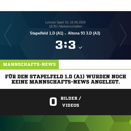
Letztes Spiel: Di, 16.06.2026
18:30 | Meisterschaften
Stapelfeld 1.D (A1)
-
Altona 93 3.D (A3)
Sch

:

MANNSCHAFTS-NEWS
FÜR DEN STAPELFELD 1.D (A1) WURDEN NOCH
KEINE MANNSCHAFTS-NEWS ANGELEGT.
0
BILDER /
VIDEOS