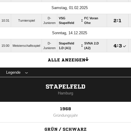
Samstag, 01.02.2025
D-
VSG
FC Voran
:

:

10:31
Turnierspiel
Junioren
Stapelfeld
Ohe
Sonntag, 14.12.2025
D-
Stapelfeld
SVNA 2.D
:

:

15:00
Meisterschaftsspiel
Junioren
1.D (A1)
(A2)
ALLE ANZEIGEN
Legende
STAPELFELD
Hamburg
1968
Gründungsjahr
GRÜN / SCHWARZ