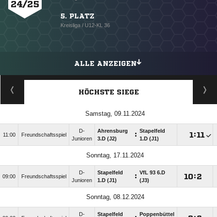
24/25
5. PLATZ
Kreisliga / U12-KL 36
ALLE ANZEIGEN
HÖCHSTE SIEGE
Samstag, 09.11.2024
D-
Ahrensburg
Stapelfeld
:

:

11:00
Freundschaftsspiel
Junioren
3.D (J2)
1.D (J1)
Sonntag, 17.11.2024
D-
Stapelfeld
VfL 93 6.D
:

:

09:00
Freundschaftsspiel
Junioren
1.D (J1)
(J3)
Sonntag, 08.12.2024
D-
Stapelfeld
Poppenbüttel