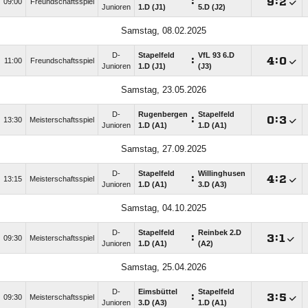
:

:

09:00
Freundschaftsspiel
Junioren
1.D (J1)
5.D (J2)
Samstag, 08.02.2025
D-
Stapelfeld
VfL 93 6.D
:

:

11:00
Freundschaftsspiel
Junioren
1.D (J1)
(J3)
Samstag, 23.05.2026
D-
Rugenbergen
Stapelfeld
:

:

13:30
Meisterschaftsspiel
Junioren
1.D (A1)
1.D (A1)
Samstag, 27.09.2025
D-
Stapelfeld
Willinghusen
:

:

13:15
Meisterschaftsspiel
Junioren
1.D (A1)
3.D (A3)
Samstag, 04.10.2025
D-
Stapelfeld
Reinbek 2.D
:

:

09:30
Meisterschaftsspiel
Junioren
1.D (A1)
(A2)
Samstag, 25.04.2026
D-
Eimsbüttel
Stapelfeld
:

:

09:30
Meisterschaftsspiel
Junioren
3.D (A3)
1.D (A1)