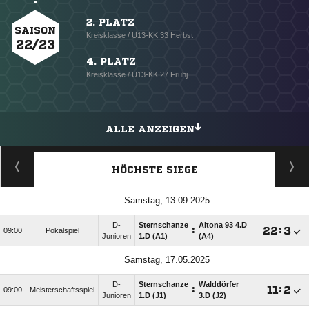
2. PLATZ
SAISON
Kreisklasse / U13-KK 33 Herbst
22/23
4. PLATZ
Kreisklasse / U13-KK 27 Frühj.
ALLE ANZEIGEN
HÖCHSTE SIEGE
Samstag, 13.09.2025
D-
Sternschanze
Altona 93 4.D
:

:

09:00
Pokalspiel
Junioren
1.D (A1)
(A4)
Samstag, 17.05.2025
D-
Sternschanze
Walddörfer
:

:

09:00
Meisterschaftsspiel
Junioren
1.D (J1)
3.D (J2)