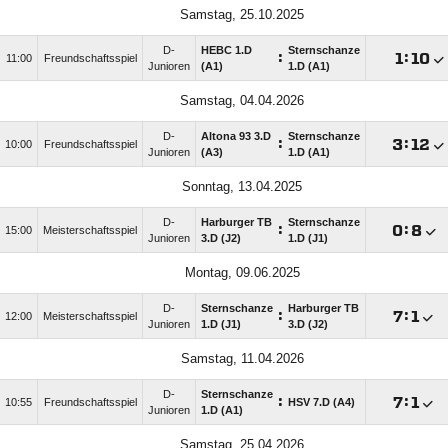
Samstag, 25.10.2025
D-
HEBC 1.D
Sternschanze
:

:

11:00
Freundschaftsspiel
Junioren
(A1)
1.D (A1)
Samstag, 04.04.2026
D-
Altona 93 3.D
Sternschanze
:

:

10:00
Freundschaftsspiel
Junioren
(A3)
1.D (A1)
Sonntag, 13.04.2025
D-
Harburger TB
Sternschanze
:

:

15:00
Meisterschaftsspiel
Junioren
3.D (J2)
1.D (J1)
Montag, 09.06.2025
D-
Sternschanze
Harburger TB
:

:

12:00
Meisterschaftsspiel
Junioren
1.D (J1)
3.D (J2)
Samstag, 11.04.2026
D-
Sternschanze
:

:

10:55
Freundschaftsspiel
HSV 7.D (A4)
Junioren
1.D (A1)
Samstag, 25.04.2026