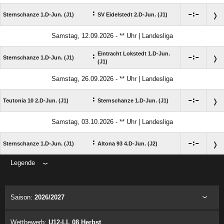
:

:

Sternschanze 1.D-Jun. (J1)
SV Eidelstedt 2.D-Jun. (J1)
Samstag, 12.09.2026 - ** Uhr | Landesliga
Eintracht Lokstedt 1.D-Jun.
:

:

Sternschanze 1.D-Jun. (J1)
(J1)
Samstag, 26.09.2026 - ** Uhr | Landesliga
:

:

Teutonia 10 2.D-Jun. (J1)
Sternschanze 1.D-Jun. (J1)
Samstag, 03.10.2026 - ** Uhr | Landesliga
:

:

Sternschanze 1.D-Jun. (J1)
Altona 93 4.D-Jun. (J2)
Legende
ANZEIGE
Saison:
2026/2027
Wettbewerb:
U12-LL 08 Herbst