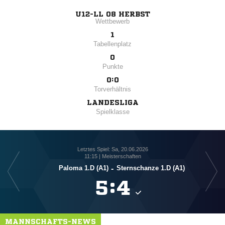
U12-LL 08 HERBST
Wettbewerb
1
Tabellenplatz
0
Punkte
0:0
Torverhältnis
LANDESLIGA
Spielklasse
Letztes Spiel: Sa, 20.06.2026
11:15 | Meisterschaften
A
Paloma 1.D (A1)
-
Sternschanze 1.D (A1)

:

MANNSCHAFTS-NEWS