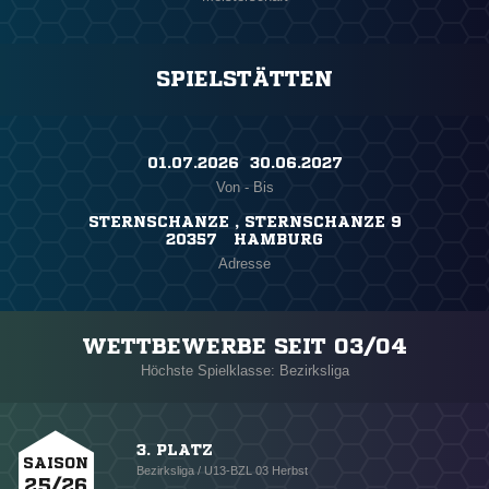
SPIELSTÄTTEN
01.07.2026 ​ 30.06.2027
Von - Bis
STERNSCHANZE , STERNSCHANZE 9
20357 HAMBURG
Adresse
WETTBEWERBE SEIT 03/04
Höchste Spielklasse: Bezirksliga
3. PLATZ
SAISON
Bezirksliga / U13-BZL 03 Herbst
25/26