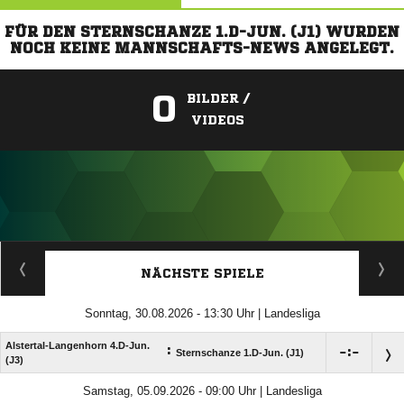
FÜR DEN STERNSCHANZE 1.D-JUN. (J1) WURDEN
NOCH KEINE MANNSCHAFTS-NEWS ANGELEGT.
0
BILDER /
VIDEOS
ANZEIGE
NÄCHSTE SPIELE
Sonntag, 30.08.2026 - 13:30 Uhr | Landesliga
Alstertal-Langenhorn 4.D-Jun.
:

:

Sternschanze 1.D-Jun. (J1)
(J3)
Samstag, 05.09.2026 - 09:00 Uhr | Landesliga