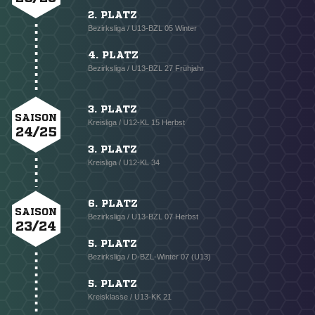
2. PLATZ
Bezirksliga / U13-BZL 05 Winter
4. PLATZ
Bezirksliga / U13-BZL 27 Frühjahr
3. PLATZ
SAISON
Kreisliga / U12-KL 15 Herbst
24/25
3. PLATZ
Kreisliga / U12-KL 34
6. PLATZ
SAISON
Bezirksliga / U13-BZL 07 Herbst
23/24
5. PLATZ
Bezirksliga / D-BZL-Winter 07 (U13)
5. PLATZ
Kreisklasse / U13-KK 21