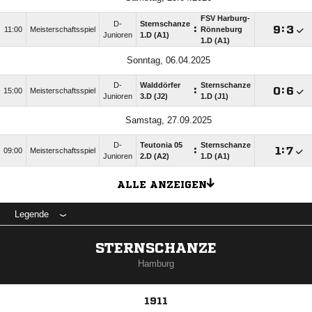
FSV Harburg-
D-
Sternschanze
:

:

11:00
Meisterschaftsspiel
Rönneburg
Junioren
1.D (A1)
1.D (A1)
Sonntag, 06.04.2025
D-
Walddörfer
Sternschanze
:

:

15:00
Meisterschaftsspiel
Junioren
3.D (J2)
1.D (J1)
Samstag, 27.09.2025
D-
Teutonia 05
Sternschanze
:

:

09:00
Meisterschaftsspiel
Junioren
2.D (A2)
1.D (A1)
ALLE ANZEIGEN
Legende
STERNSCHANZE
Hamburg
1911