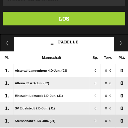
LOS
TABELLE
Pl.
Mannschaft
Sp.
Torv.
Pkt.
1.
0
Alstertal-Langenhorn 4.D-Jun. (J3)
0
0 : 0
1.
0
Altona 93 4.D-Jun. (J2)
0
0 : 0
1.
0
Eintracht Lokstedt 1.D-Jun. (J1)
0
0 : 0
1.
0
SV Eidelstedt 2.D-Jun. (J1)
0
0 : 0
1.
0
Sternschanze 1.D-Jun. (J1)
0
0 : 0