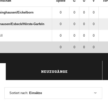
nschaft
Spiele
G
U
V
Tor
inghausen/​Eickelborn
0
0
0
0
ausen/​Esbeck/​Hörste-Garfeln
0
0
0
0
 I
0
0
0
0
0
0
0
0
NEUZUGÄNGE
Sortiert nach:
Einsätze