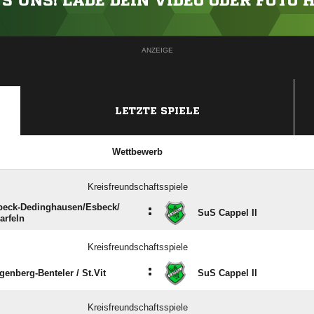
'S UNS! LADE DEIN VIDEO ODER FOTO 
ANZEIGE
LETZTE SPIELE
Wettbewerb
Kreisfreundschaftsspiele
eck-Dedinghausen/​Esbeck/​
:
SuS Cappel II
arfeln
Kreisfreundschaftsspiele
:
enberg-Benteler /​ St.Vit
SuS Cappel II
Kreisfreundschaftsspiele