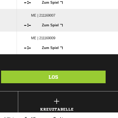

:

Zum Spiel
ME | 211169007

:

Zum Spiel
ME | 211169009

:

Zum Spiel
LOS
KREUZTABELLE