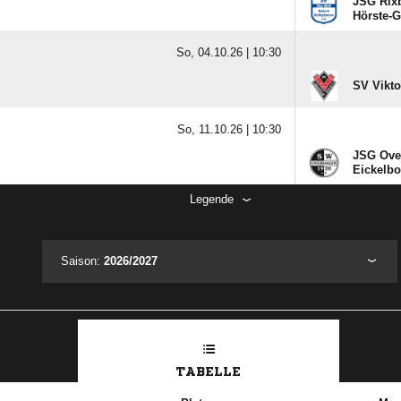
JSG Rixb
Hörste-G
So, 04.10.26 |
10:30
SV Vikto
So, 11.10.26 |
10:30
JSG Over
Eickelbo
Legende
Saison:
2026/2027
TABELLE