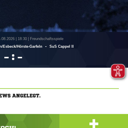
5.08.2026
|
18:30 | Freundschaftsspiele
-
​Esbeck/​Hörste-Garfeln
SuS Cappel II
:


EWS ANGELEGT.
+