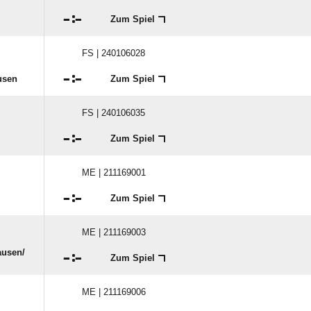

:

Zum Spiel
FS | 240106028

:

usen
Zum Spiel
FS | 240106035

:

Zum Spiel
ME | 211169001

:

Zum Spiel
ME | 211169003
usen/​

:

Zum Spiel
ME | 211169006