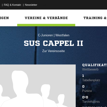
|
FAQ & Kontakt
|
Newsletter
Link
IGEN
VEREINE & VERBÄNDE
TRAINING &
C-Junioren
|
Westfalen
SUS CAPPEL II
Zur Vereinsseite
QUALIFIKAT
Wettbewerb
1
Tabellenplatz
0
Punkte
0:0
Torverhältnis