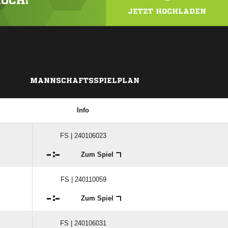
HOCH!
JETZT HOCHLADEN
MANNSCHAFTSSPIELPLAN
Info
FS | 240106023

:

Zum Spiel
FS | 240110059

:

Zum Spiel
FS | 240106031