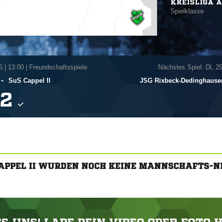
KREISLIGA A
Spielklasse
6
|
13:00 | Freundschaftsspiele
Nächstes Spiel: Di, 2
-
SuS Cappel II
JSG Rixbeck-Dedinghausen/

CAPPEL II WURDEN NOCH KEINE MANNSCHAFTS-N