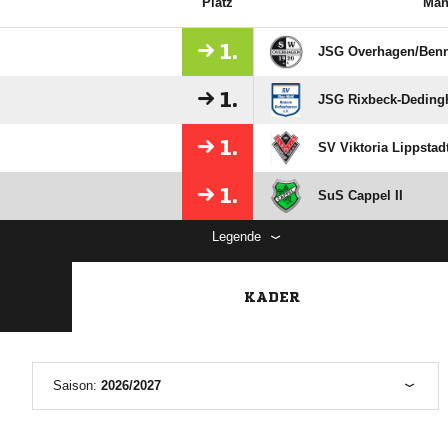
Platz
Man
1.
JSG Overhagen/​Benn
1.
JSG Rixbeck-Dedingh
1.
SV Viktoria Lippstadt
1.
SuS Cappel II
Legende
KADER
Saison:
2026/2027