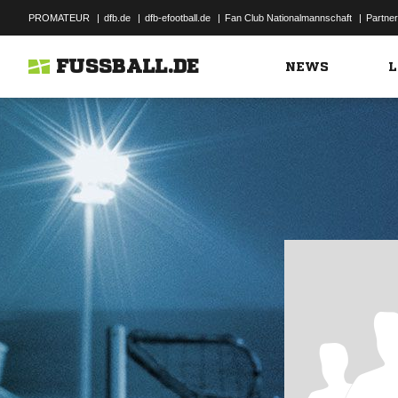
PROMATEUR
|
dfb.de
|
dfb-efootball.de
|
Fan Club Nationalmannschaft
|
Partner
FUSSBALL.DE
NEWS
L