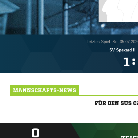
Letztes Spiel: So, 05.07.202
SV Spexard II
:

MANNSCHAFTS-NEWS
FÜR DEN SUS 
0