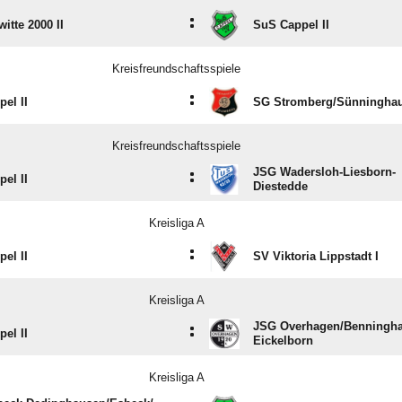
:
itte 2000 II
SuS Cappel II
Kreisfreundschaftsspiele
:
el II
SG Stromberg/​Sünningha
Kreisfreundschaftsspiele
JSG Wadersloh-Liesborn-
:
el II
Diestedde
Kreisliga A
:
el II
SV Viktoria Lippstadt I
Kreisliga A
JSG Overhagen/​Benningha
:
el II
Eickelborn
Kreisliga A