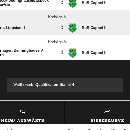
eck-Dedinghausen/​Esbeck/​
:
SuS Cappel II
arfeln
Kreisliga A
:
ria Lippstadt I
SuS Cappel II
Kreisliga A
hagen/​Benninghausen/​
:
SuS Cappel II
rn
ANZEIGE
Wettbewerb:
Qualifikation Staffel 4
HEIM/ AUSWÄRTS
FIEBERKURVE