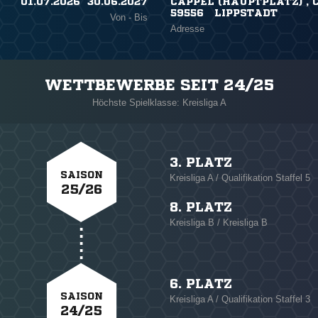
01.07.2026 ​ 30.06.2027
CAPPEL (HAUPTPLATZ) , 
59556 LIPPSTADT
Von - Bis
Adresse
WETTBEWERBE SEIT 24/25
Höchste Spielklasse: Kreisliga A
3. PLATZ
SAISON
Kreisliga A / Qualifikation Staffel 5
25/26
8. PLATZ
Kreisliga B / Kreisliga B
6. PLATZ
SAISON
Kreisliga A / Qualifikation Staffel 3
24/25