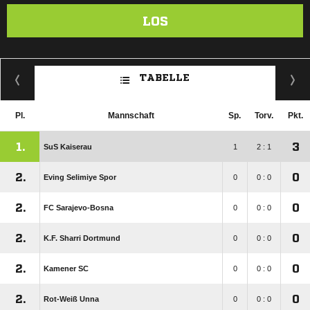
LOS
TABELLE
Pl.
Mannschaft
Sp.
Torv.
Pkt.
1.
3
SuS Kaiserau
1
2 : 1
2.
0
Eving Selimiye Spor
0
0 : 0
2.
0
FC Sarajevo-Bosna
0
0 : 0
2.
0
K.F. Sharri Dortmund
0
0 : 0
2.
0
Kamener SC
0
0 : 0
2.
0
Rot-Weiß Unna
0
0 : 0