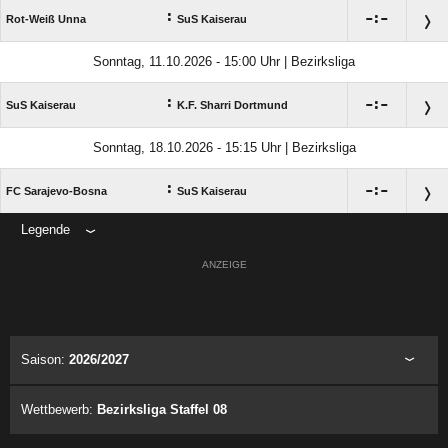
:

:

Rot-Weiß Unna
SuS Kaiserau
Sonntag, 11.10.2026 - 15:00 Uhr | Bezirksliga
:

:

SuS Kaiserau
K.F. Sharri Dortmund
Sonntag, 18.10.2026 - 15:15 Uhr | Bezirksliga
:

:

FC Sarajevo-Bosna
SuS Kaiserau
Legende
ANZEIGE
Saison:
2026/2027
Wettbewerb:
Bezirksliga Staffel 08