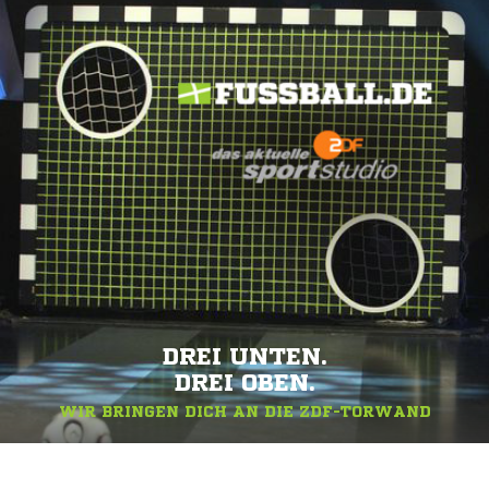
DREI UNTEN.
DREI OBEN.
WIR BRINGEN DICH AN DIE ZDF-TORWAND