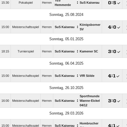
TuS
:

:

15:30
Pokalspiel
Herren
SuS Kaiserau
Hemmerde
Sonntag, 25.08.2024
Königsborner
:

:

15:00
Meisterschaftsspiel
Herren
SuS Kaiserau
SV
Sonntag, 05.01.2025
:

:

18:15
Turnierspiel
Herren
SuS Kaiserau
Kamener SC
Sonntag, 06.04.2025
:

:

15:00
Meisterschaftsspiel
Herren
SuS Kaiserau
VfR Sölde
Sonntag, 26.10.2025
Sportfreunde
:

:

16:00
Meisterschaftsspiel
Herren
SuS Kaiserau
Wanne-Eickel
04/​12
Sonntag, 29.03.2026
Hombrucher
:

:

15:00
Meisterschaftsspiel
Herren
SuS Kaiserau