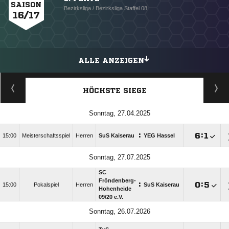
SAISON
Bezirksliga / Bezirksliga Staffel 08
16/17
ALLE ANZEIGEN
HÖCHSTE SIEGE
Sonntag, 27.04.2025
:

:

15:00
Meisterschaftsspiel
Herren
SuS Kaiserau
YEG Hassel
Sonntag, 27.07.2025
SC
Fröndenberg-
:

:

15:00
Pokalspiel
Herren
SuS Kaiserau
Hohenheide
09/​20 e.V.
Sonntag, 26.07.2026