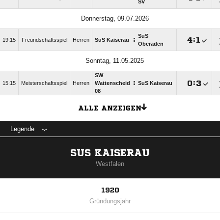
SV
Donnerstag, 09.07.2026
SuS
:

:

19:15
Freundschaftsspiel
Herren
SuS Kaiserau
Oberaden
Sonntag, 11.05.2025
SW
:

:

15:15
Meisterschaftsspiel
Herren
Wattenscheid
SuS Kaiserau
08
ALLE ANZEIGEN
Legende
SUS KAISERAU
Westfalen
1920
Gründungsjahr