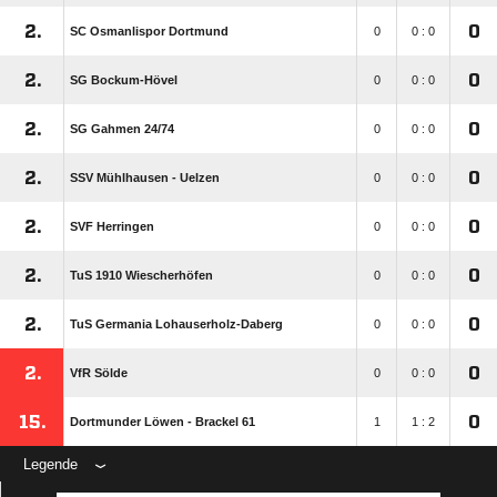
2.
0
SC Osmanlispor Dortmund
0
0 : 0
2.
0
SG Bockum-Hövel
0
0 : 0
2.
0
SG Gahmen 24/​74
0
0 : 0
2.
0
SSV Mühlhausen - Uelzen
0
0 : 0
2.
0
SVF Herringen
0
0 : 0
2.
0
TuS 1910 Wiescherhöfen
0
0 : 0
2.
0
TuS Germania Lohauserholz-Daberg
0
0 : 0
2.
0
VfR Sölde
0
0 : 0
15.
0
Dortmunder Löwen - Brackel 61
1
1 : 2
Legende