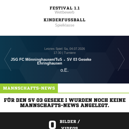
FESTIVAL 1.1
Wettbewerb
KINDERFUSSBALL
Spielklasse
Letztes Spiel: Sa, 04.07.2026
17:30 | Turniere
JSG FC Mönninghausen/​TuS
-
SV 03 Geseke
Ehringhausen
o.E.
MANNSCHAFTS-NEWS
FÜR DEN SV 03 GESEKE I WURDEN NOCH KEINE
MANNSCHAFTS-NEWS ANGELEGT.
0
BILDER /
VIDEOS