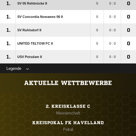
1.
0
SV 05 Rehbrücke II
0
0 : 0
1.
0
SV Concordia Nowawes 06 II
0
0 : 0
1.
0
SV Ruhlsdorf II
0
0 : 0
1.
0
UNITED TELTOW FC II
0
0 : 0
1.
0
USV Potsdam II
0
0 : 0
Legende
AKTUELLE WETTBEWERBE
2. KREISKLASSE C
Meisterschaft
KREISPOKAL FK HAVELLAND
Pokal