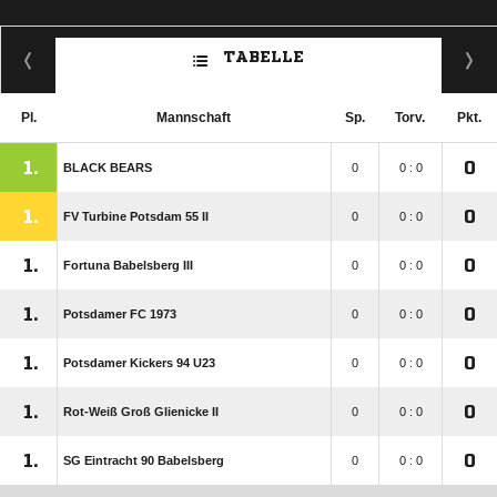
TABELLE
Pl.
Mannschaft
Sp.
Torv.
Pkt.
1.
0
BLACK BEARS
0
0 : 0
1.
0
FV Turbine Potsdam 55 II
0
0 : 0
1.
0
Fortuna Babelsberg III
0
0 : 0
1.
0
Potsdamer FC 1973
0
0 : 0
1.
0
Potsdamer Kickers 94 U23
0
0 : 0
1.
0
Rot-Weiß Groß Glienicke II
0
0 : 0
1.
0
SG Eintracht 90 Babelsberg
0
0 : 0