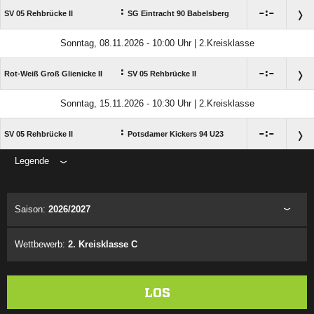
:

:

SV 05 Rehbrücke II
SG Eintracht 90 Babelsberg
Sonntag, 08.11.2026 - 10:00 Uhr | 2.Kreisklasse
:

:

Rot-Weiß Groß Glienicke II
SV 05 Rehbrücke II
Sonntag, 15.11.2026 - 10:30 Uhr | 2.Kreisklasse
:

:

SV 05 Rehbrücke II
Potsdamer Kickers 94 U23
Legende
ANZEIGE
Saison:
2026/2027
Wettbewerb:
2. Kreisklasse C
LOS