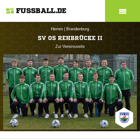
FUSSBALL.DE
Herren
|
Brandenburg
SV 05 REHBRÜCKE II
Zur Vereinsseite