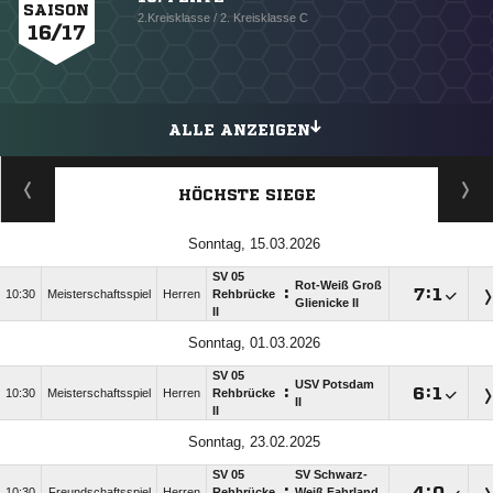
SAISON
2.Kreisklasse / 2. Kreisklasse C
16/17
ALLE ANZEIGEN
HÖCHSTE SIEGE
Sonntag, 15.03.2026
SV 05
Rot-Weiß Groß
:

:

10:30
Meisterschaftsspiel
Herren
Rehbrücke
Glienicke II
II
Sonntag, 01.03.2026
SV 05
USV Potsdam
:

:

10:30
Meisterschaftsspiel
Herren
Rehbrücke
II
II
Sonntag, 23.02.2025
SV 05
SV Schwarz-
:

:

10:30
Freundschaftsspiel
Herren
Rehbrücke
Weiß Fahrland