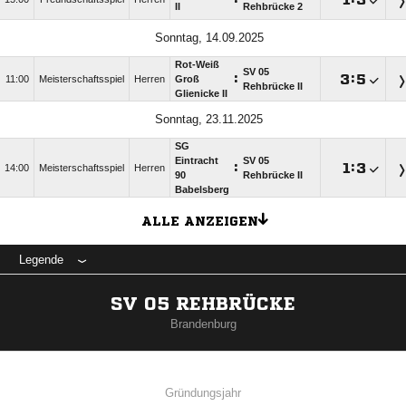
II
Rehbrücke 2
Sonntag, 14.09.2025
Rot-Weiß
SV 05
:

:

11:00
Meisterschaftsspiel
Herren
Groß
Rehbrücke II
Glienicke II
Sonntag, 23.11.2025
SG
Eintracht
SV 05
:

:

14:00
Meisterschaftsspiel
Herren
90
Rehbrücke II
Babelsberg
ALLE ANZEIGEN
Legende
SV 05 REHBRÜCKE
Brandenburg
Gründungsjahr