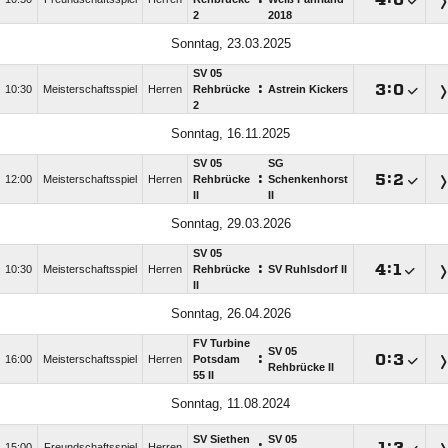
2
2018
Sonntag, 23.03.2025
SV 05
:

:

10:30
Meisterschaftsspiel
Herren
Rehbrücke
Astrein Kickers
2
Sonntag, 16.11.2025
SV 05
SG
:

:

12:00
Meisterschaftsspiel
Herren
Rehbrücke
Schenkenhorst
II
II
Sonntag, 29.03.2026
SV 05
:

:

10:30
Meisterschaftsspiel
Herren
Rehbrücke
SV Ruhlsdorf II
II
Sonntag, 26.04.2026
FV Turbine
SV 05
:

:

16:00
Meisterschaftsspiel
Herren
Potsdam
Rehbrücke II
55 II
Sonntag, 11.08.2024
SV Siethen
SV 05
:

:

15:00
Freundschaftsspiel
Herren