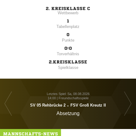
2. KREISKLASSE C
Wettbewerb
1
Tabellenplatz
0
Punkte
0:0
Torverhältnis
2.KREISKLASSE
Spielklasse
Letztes Spiel: Sa, 08.08.2026
14:00 | Freundschaftsspiele
SV 05 Rehbrücke 2
-
FSV Groß Kreutz II
Absetzung
MANNSCHAFTS-NEWS