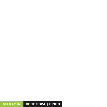
ANZEIGE
NACHRICHT SENDEN
* Pflichtfelder
MAGAZIN
02.12.2024 | 07:00