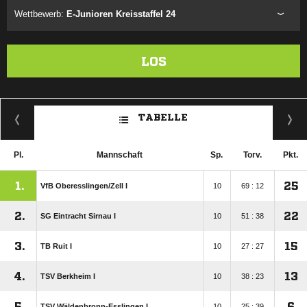
Wettbewerb:
E-Junioren Kreisstaffel 24
LOS
TABELLE
Pl.
Mannschaft
Sp.
Torv.
Pkt.
1.
25
VfB Oberesslingen/​Zell I
10
69 : 12
2.
22
SG Eintracht Sirnau I
10
51 : 38
3.
15
TB Ruit I
10
27 : 27
4.
13
TSV Berkheim I
10
38 : 23
5.
6
TSV Wäldenbronn-Esslingen I
10
25 : 39