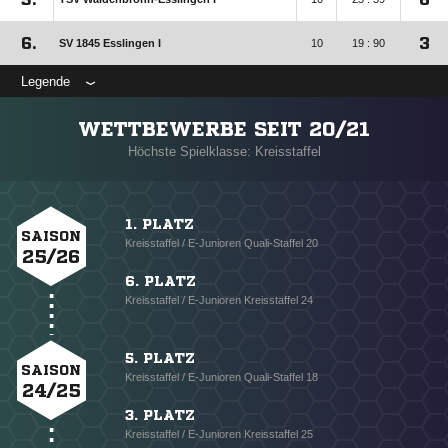
6.
3
SV 1845 Esslingen I
10
19 : 90
Legende
WETTBEWERBE SEIT 20/21
Höchste Spielklasse: Kreisstaffel
1. PLATZ
SAISON
Kreisstaffel / E-Junioren Quali-Staffel 20
25/26
6. PLATZ
Kreisstaffel / E-Junioren Kreisstaffel 24
5. PLATZ
SAISON
Kreisstaffel / E-Junioren Quali-Staffel 18
24/25
3. PLATZ
Kreisstaffel / E-Junioren Kreisstaffel 25