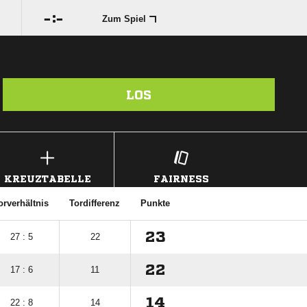

:

Zum Spiel
LOS
KREUZTABELLE
FAIRNESS
orverhältnis
Tordifferenz
Punkte
23
27 : 5
22
22
17 : 6
11
14
22 : 8
14