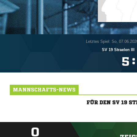
Letztes Spiel: So, 07.06.202
SV 19 Straelen III
:

MANNSCHAFTS-NEWS
FÜR DEN SV 19 S
0