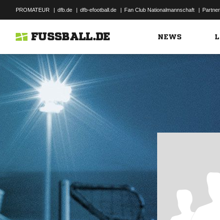
PROMATEUR
|
dfb.de
|
dfb-efootball.de
|
Fan Club Nationalmannschaft
|
Partner
FUSSBALL.DE
NEWS
L