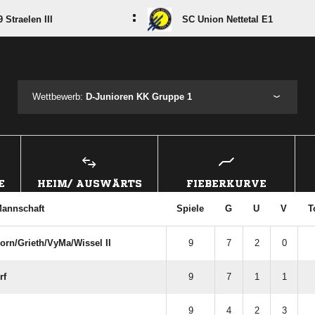
:
 Straelen III
SC Union Nettetal E1
ANZEIGE
Wettbewerb:
D-Junioren KK Gruppe 1
E
HEIM/ AUSWÄRTS
FIEBERKURVE
annschaft
Spiele
G
U
V
T
rn/​Grieth/​VyMa/​Wissel II
9
7
2
0
rf
9
7
1
1
9
4
2
3