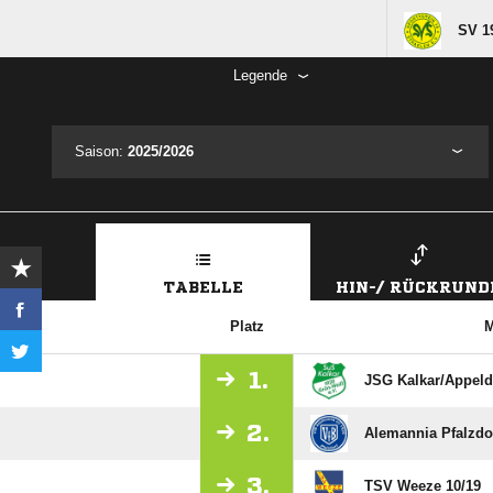
SV 19
Legende
Saison:
2025/2026
TABELLE
HIN-/ RÜCKRUND
Platz
M
1.
JSG Kalkar/​Appeldo
2.
Alemannia Pfalzdo
3.
TSV Weeze 10/​19