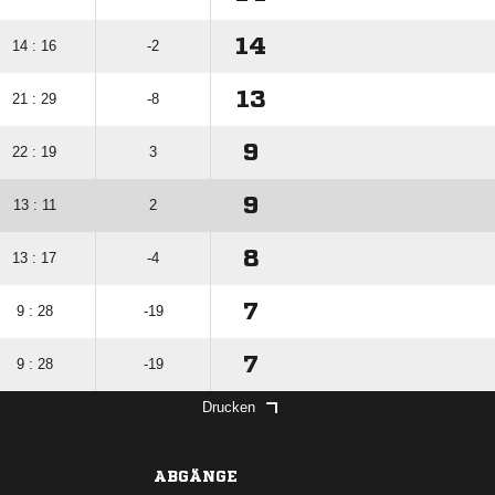
14
14 : 16
-2
13
21 : 29
-8
9
22 : 19
3
9
13 : 11
2
8
13 : 17
-4
7
9 : 28
-19
7
9 : 28
-19
Drucken
ABGÄNGE