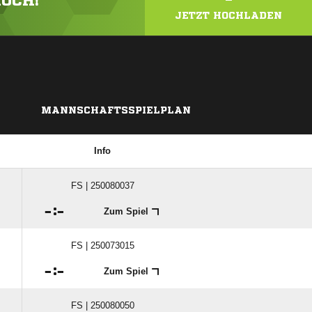
HOCH!
JETZT HOCHLADEN
MANNSCHAFTSSPIELPLAN
Info
FS | 250080037

:

Zum Spiel
FS | 250073015

:

Zum Spiel
FS | 250080050