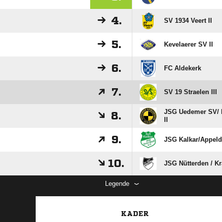
4.
SV 1934 Veert II
5.
Kevelaerer SV II
6.
FC Aldekerk
7.
SV 19 Straelen III
JSG Uedemer SV/​ 
8.
II
9.
JSG Kalkar/​Appeldo
10.
JSG Nütterden /​ K
Legende
KADER