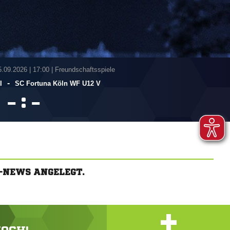
5.09.2026
|
17:00 | Freundschaftsspiele
-
I
SC Fortuna Köln WF U12 V
:


S-NEWS ANGELEGT.
+