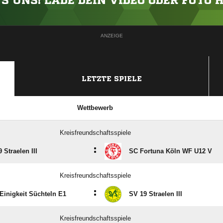
'S UNS! LADE DEIN VIDEO ODER FOTO 
ANZEIGE
LETZTE SPIELE
Wettbewerb
Kreisfreundschaftsspiele
:
 Straelen III
SC Fortuna Köln WF U12 V
Kreisfreundschaftsspiele
:
Einigkeit Süchteln E1
SV 19 Straelen III
Kreisfreundschaftsspiele