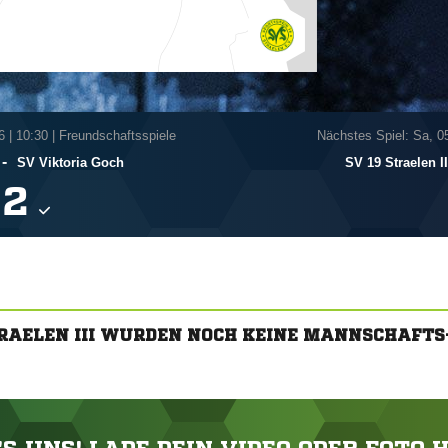
6
|
10:30 | Freundschaftsspiele
Nächstes Spiel: Sa, 0
-
SV Viktoria Goch
SV 19 Straelen II

TRAELEN III WURDEN NOCH KEINE MANNSCHAFT