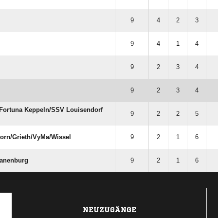
9
4
2
3
9
4
1
4
9
2
3
4
9
2
3
4
Fortuna Keppeln/​SSV Louisendorf
9
2
2
5
rn/​Grieth/​VyMa/​Wissel
9
2
1
6
ranenburg
9
2
1
6
NEUZUGÄNGE