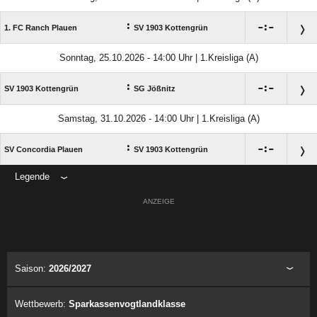
:

:

1. FC Ranch Plauen
SV 1903 Kottengrün
Sonntag, 25.10.2026 - 14:00 Uhr | 1.Kreisliga (A)
:

:

SV 1903 Kottengrün
SG Jößnitz
Samstag, 31.10.2026 - 14:00 Uhr | 1.Kreisliga (A)
:

:

SV Concordia Plauen
SV 1903 Kottengrün
Legende
ANZEIGE
Saison:
2026/2027
Wettbewerb:
Sparkassenvogtlandklasse