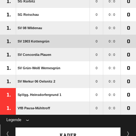
1.
0
SG Kürbitz
0
0 : 0
1.
0
SG Rotschau
0
0 : 0
1.
0
SV 08 Wildenau
0
0 : 0
1.
0
SV 1903 Kottengrün
0
0 : 0
1.
0
SV Concordia Plauen
0
0 : 0
1.
0
SV Grün-Weiß Wernesgrün
0
0 : 0
1.
0
SV Merkur 06 Oelsnitz 2
0
0 : 0
1.
0
SpVgg. Heinsdorfergrund 1
0
0 : 0
1.
0
VfB Pausa-Mühltroff
0
0 : 0
Legende
KADER