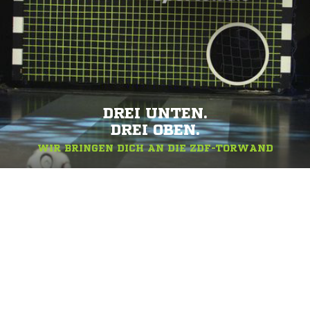
DREI UNTEN.
DREI OBEN.
WIR BRINGEN DICH AN DIE ZDF-TORWAND