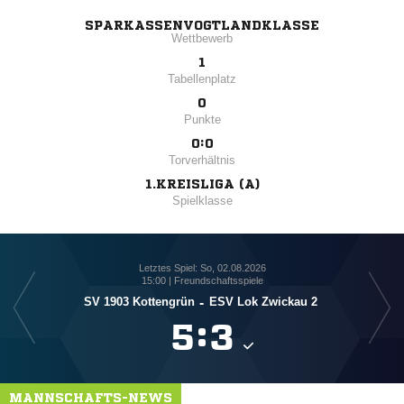
SPARKASSENVOGTLANDKLASSE
Wettbewerb
1
Tabellenplatz
0
Punkte
0:0
Torverhältnis
1.KREISLIGA (A)
Spielklasse
Letztes Spiel: So, 02.08.2026
15:00 | Freundschaftsspiele
SV 1903 Kottengrün
-
ESV Lok Zwickau 2
SpV

:

MANNSCHAFTS-NEWS