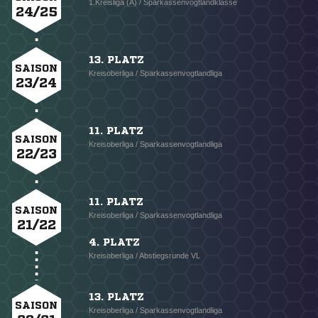
1.Kreisliga (A) / Sparkassenvogtlandklasse
24/25
13. PLATZ
SAISON
Kreisoberliga / Sparkassenvogtlandliga
23/24
11. PLATZ
SAISON
Kreisoberliga / Sparkassenvogtlandliga
22/23
11. PLATZ
SAISON
Kreisoberliga / Sparkassenvogtlandliga
21/22
4. PLATZ
Kreisoberliga / Abstiegsrunde VL
13. PLATZ
SAISON
Kreisoberliga / Sparkassenvogtlandliga