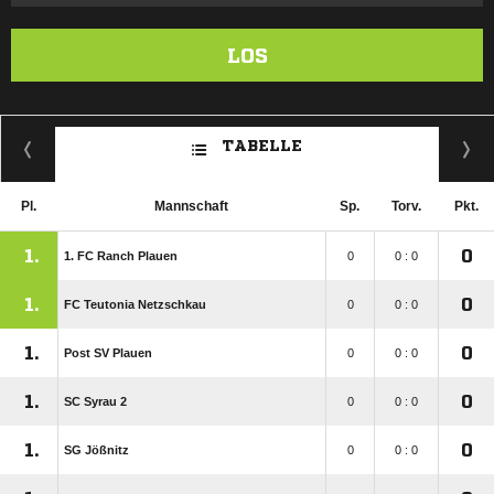
LOS
TABELLE
Pl.
Mannschaft
Sp.
Torv.
Pkt.
1.
0
1. FC Ranch Plauen
0
0 : 0
1.
0
FC Teutonia Netzschkau
0
0 : 0
1.
0
Post SV Plauen
0
0 : 0
1.
0
SC Syrau 2
0
0 : 0
1.
0
SG Jößnitz
0
0 : 0