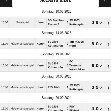
HÖCHSTE SIEGE
Sonntag, 10.08.2025
SG Stahlbau
SV 1903
:

:

13:00
Pokalspiel
Herren
Plauen 2
Kottengrün
Sonntag, 14.06.2026
SV 1903
VfB Plauen
:

:

15:00
Meisterschaftsspiel
Herren
Kottengrün
Nord
Sonntag, 19.04.2026
FC
SV 1903
:

:

15:00
Meisterschaftsspiel
Herren
Teutonia
Kottengrün
Netzschkau
Sonntag, 30.03.2025
SV 1903
:

:

15:00
Meisterschaftsspiel
Herren
TSV Trieb
Kottengrün
Sonntag, 29.09.2024
SV 1903
FSV
:

:

15:00
Meisterschaftsspiel
Herren
Kottengrün
Ellefeld