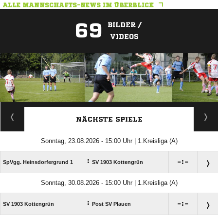
ALLE MANNSCHAFTS-NEWS IM ÜBERBLICK
69
BILDER /
VIDEOS
ANZEIGE
NÄCHSTE SPIELE
Sonntag, 23.08.2026 - 15:00 Uhr | 1.Kreisliga (A)
:

:

SpVgg. Heinsdorfergrund 1
SV 1903 Kottengrün
Sonntag, 30.08.2026 - 15:00 Uhr | 1.Kreisliga (A)
:

:

SV 1903 Kottengrün
Post SV Plauen