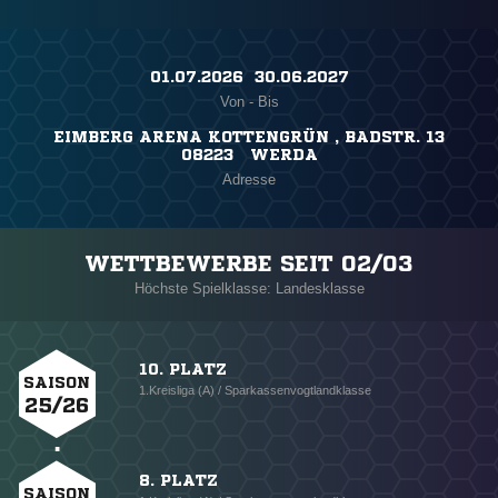
01.07.2026 ​ 30.06.2027
Von - Bis
EIMBERG ARENA KOTTENGRÜN , BADSTR. 13
08223 WERDA
Adresse
WETTBEWERBE SEIT 02/03
Höchste Spielklasse: Landesklasse
10. PLATZ
SAISON
1.Kreisliga (A) / Sparkassenvogtlandklasse
25/26
8. PLATZ
SAISON