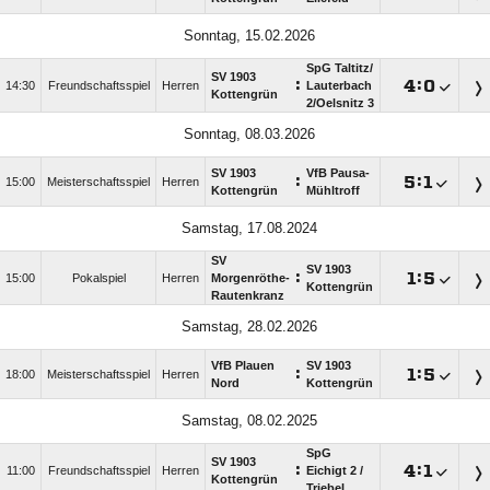
Sonntag, 15.02.2026
SpG Taltitz/​
SV 1903
:

:

14:30
Freundschaftsspiel
Herren
Lauterbach
Kottengrün
2/​Oelsnitz 3
Sonntag, 08.03.2026
SV 1903
VfB Pausa-
:

:

15:00
Meisterschaftsspiel
Herren
Kottengrün
Mühltroff
Samstag, 17.08.2024
SV
SV 1903
:

:

15:00
Pokalspiel
Herren
Morgenröthe-
Kottengrün
Rautenkranz
Samstag, 28.02.2026
VfB Plauen
SV 1903
:

:

18:00
Meisterschaftsspiel
Herren
Nord
Kottengrün
Samstag, 08.02.2025
SpG
SV 1903
:

:

11:00
Freundschaftsspiel
Herren
Eichigt 2 /​
Kottengrün
Triebel