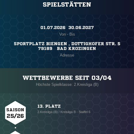
SPIELSTÄTTEN
01.07.2026 ​ 30.06.2027
Von - Bis
SPORTPLATZ BIENGEN , DOTTIGHOFER STR. 5
79189 BAD KROZINGEN
Adresse
WETTBEWERBE SEIT 03/04
Höchste Spielklasse: 2.Kreisliga (B)
13. PLATZ
SAISON
2.Kreisliga (B) / Kreisliga B - Staffel 6
25/26