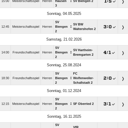
:

:

15:00
Meisterschaftsspiel
Herren
Hausen
SV Biengen 2
3
Sonntag, 04.05.2025
SV
SV BW
:

:

12:45
Meisterschaftsspiel
Herren
Biengen
Waltershofen 2
2
Samstag, 21.02.2026
SV
SV Hartheim-
:

:

14:00
Freundschaftsspiel
Herren
Biengen
Bremgarten 2
2
Sonntag, 25.08.2024
SV
FC
:

:

18:30
Freundschaftsspiel
Herren
Biengen
Wolfenweiler-
2
Schallstadt 2
Sonntag, 01.12.2024
SV
:

:

12:15
Meisterschaftsspiel
Herren
Biengen
SF Oberried 2
2
Sonntag, 16.11.2025
SV
VfR