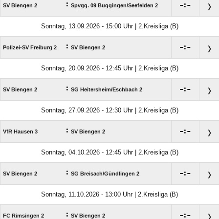
:

:

SV Biengen 2
Spvgg. 09 Buggingen/​Seefelden 2
Sonntag, 13.09.2026 - 15:00 Uhr | 2.Kreisliga (B)
:

:

Polizei-SV Freiburg 2
SV Biengen 2
Sonntag, 20.09.2026 - 12:45 Uhr | 2.Kreisliga (B)
:

:

SV Biengen 2
SG Heitersheim/​Eschbach 2
Sonntag, 27.09.2026 - 12:30 Uhr | 2.Kreisliga (B)
:

:

VfR Hausen 3
SV Biengen 2
Sonntag, 04.10.2026 - 12:45 Uhr | 2.Kreisliga (B)
:

:

SV Biengen 2
SG Breisach/​Gündlingen 2
Sonntag, 11.10.2026 - 13:00 Uhr | 2.Kreisliga (B)
:

:

FC Rimsingen 2
SV Biengen 2