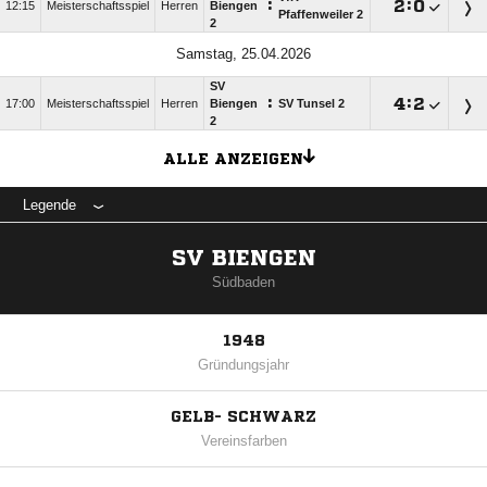
:

:

12:15
Meisterschaftsspiel
Herren
Biengen
Pfaffenweiler 2
2
Samstag, 25.04.2026
SV
:

:

17:00
Meisterschaftsspiel
Herren
Biengen
SV Tunsel 2
2
ALLE ANZEIGEN
Legende
SV BIENGEN
Südbaden
1948
Gründungsjahr
GELB- SCHWARZ
Vereinsfarben