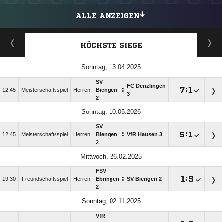
ALLE ANZEIGEN
HÖCHSTE SIEGE
Sonntag, 13.04.2025
SV
FC Denzlingen
:

:

12:45
Meisterschaftsspiel
Herren
Biengen
3
2
Sonntag, 10.05.2026
SV
:

:

12:45
Meisterschaftsspiel
Herren
Biengen
VfR Hausen 3
2
Mittwoch, 26.02.2025
FSV
:

:

19:30
Freundschaftsspiel
Herren
Ebringen
SV Biengen 2
2
Sonntag, 02.11.2025
VfR