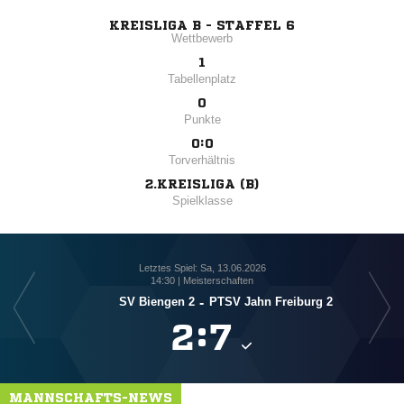
KREISLIGA B - STAFFEL 6
Wettbewerb
1
Tabellenplatz
0
Punkte
0:0
Torverhältnis
2.KREISLIGA (B)
Spielklasse
Letztes Spiel: Sa, 13.06.2026
14:30 | Meisterschaften
SV Biengen 2
-
PTSV Jahn Freiburg 2

:

MANNSCHAFTS-NEWS