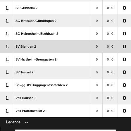
1.
0
SF Grißheim 2
0
0 : 0
1.
0
SG Breisach/​Gündlingen 2
0
0 : 0
1.
0
SG Heitersheim/​Eschbach 2
0
0 : 0
1.
0
SV Biengen 2
0
0 : 0
1.
0
SV Hartheim-Bremgarten 2
0
0 : 0
1.
0
SV Tunsel 2
0
0 : 0
1.
0
Spvgg. 09 Buggingen/​Seefelden 2
0
0 : 0
1.
0
VfR Hausen 3
0
0 : 0
1.
0
VfR Pfaffenweiler 2
0
0 : 0
Legende