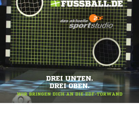
DREI UNTEN.
DREI OBEN.
WIR BRINGEN DICH AN DIE ZDF-TORWAND