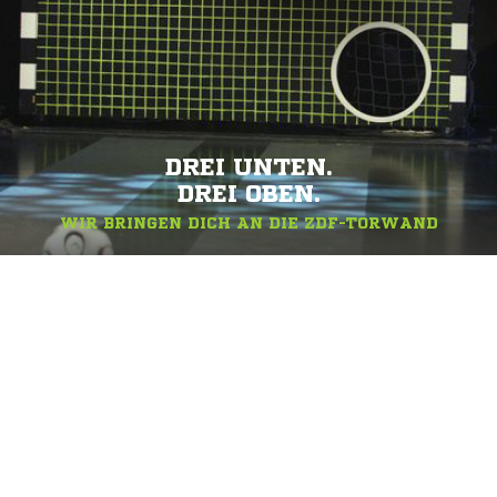
DREI UNTEN.
DREI OBEN.
WIR BRINGEN DICH AN DIE ZDF-TORWAND