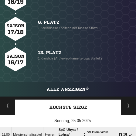
18/19
6. PLATZ
SAISON
1.Kreisklasse / heitech.net-Klasse Staffel 1
17/18
12. PLATZ
SAISON
1.Kreisliga (A) / ewag-kamenz-Liga Staffel 2
16/17
ALLE ANZEIGEN
HÖCHSTE SIEGE
Sonntag, 25.05.2025
SpG Uhyst /​
SV Blau-Weiß
:

:

11:00
Meisterschaftsspiel
Herren
Lohsa/​