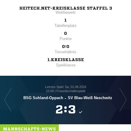
HEITECH.NET-KREISKLASSE STAFFEL 3
Wettbewerb
1
Tabellenplatz
0
Punkte
0:0
Torverhältnis
1.KREISKLASSE
Spielklasse
Letztes Spiel: Sa, 01.08.2026
15:00 | Freundschaftsspiele
BSG Sohland-Oppach
-
SV Blau-Weiß Neschwitz

:

MANNSCHAFTS-NEWS