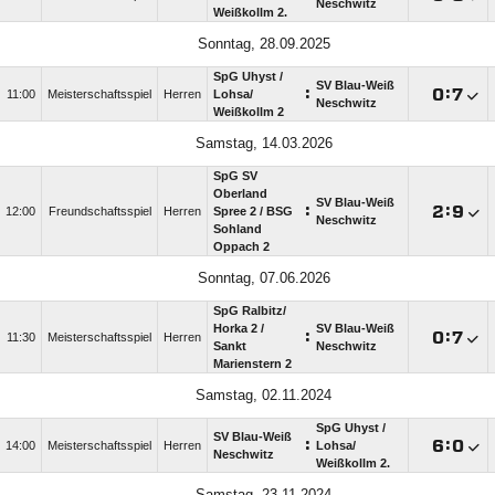
Neschwitz
Weißkollm 2.
Sonntag, 28.09.2025
SpG Uhyst /​
SV Blau-Weiß
:

:

11:00
Meisterschaftsspiel
Herren
Lohsa/​
Neschwitz
Weißkollm 2
Samstag, 14.03.2026
SpG SV
Oberland
SV Blau-Weiß
:

:

12:00
Freundschaftsspiel
Herren
Spree 2 /​ BSG
Neschwitz
Sohland
Oppach 2
Sonntag, 07.06.2026
SpG Ralbitz/​
Horka 2 /​
SV Blau-Weiß
:

:

11:30
Meisterschaftsspiel
Herren
Sankt
Neschwitz
Marienstern 2
Samstag, 02.11.2024
SpG Uhyst /​
SV Blau-Weiß
:

:

14:00
Meisterschaftsspiel
Herren
Lohsa/​
Neschwitz
Weißkollm 2.
Samstag, 23.11.2024