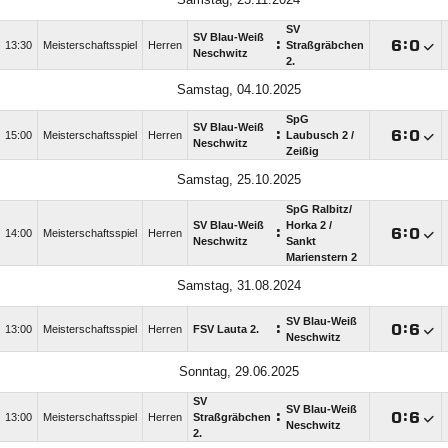
SV
SV Blau-Weiß
:

:

13:30
Meisterschaftsspiel
Herren
Straßgräbchen
Neschwitz
2.
Samstag, 04.10.2025
SpG
SV Blau-Weiß
:

:

15:00
Meisterschaftsspiel
Herren
Laubusch 2 /​
Neschwitz
Zeißig
Samstag, 25.10.2025
SpG Ralbitz/​
SV Blau-Weiß
Horka 2 /​
:

:

14:00
Meisterschaftsspiel
Herren
Neschwitz
Sankt
Marienstern 2
Samstag, 31.08.2024
SV Blau-Weiß
:

:

13:00
Meisterschaftsspiel
Herren
FSV Lauta 2.
Neschwitz
Sonntag, 29.06.2025
SV
SV Blau-Weiß
:

:

13:00
Meisterschaftsspiel
Herren
Straßgräbchen
Neschwitz
2.