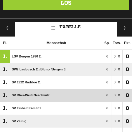
LOS
TABELLE
Pl.
Mannschaft
Sp.
Torv.
Pkt.
1.
0
LSV Bergen 1990 2.
0
0 : 0
1.
0
SPG Laubusch 2. /​Bluno /​Bergen 3.
0
0 : 0
1.
0
SV 1922 Radibor 2.
0
0 : 0
1.
0
SV Blau-Weiß Neschwitz
0
0 : 0
1.
0
SV Einheit Kamenz
0
0 : 0
1.
0
SV Zeißig
0
0 : 0