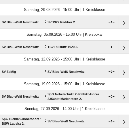
Samstag, 29.08.2026 - 15:00 Uhr | 1.Kreisklasse
:

:

SV Blau-Weiß Neschwitz
SV 1922 Radibor 2.
Samstag, 05.09.2026 - 15:00 Uhr | Kreispokal
:

:

SV Blau-Weiß Neschwitz
TSV Pulsnitz 1920 2.
Samstag, 12.09.2026 - 15:00 Uhr | 1.Kreisklasse
:

:

SV Zeißig
SV Blau-Weiß Neschwitz
Samstag, 19.09.2026 - 15:00 Uhr | 1.Kreisklasse
SpG Nebelschütz 2./​Ralbitz-Horka
:

:

SV Blau-Weiß Neschwitz
2./​Sankt Marienstern 2.
Sonntag, 27.09.2026 - 14:00 Uhr | 1.Kreisklasse
SpG Biehla/​Cunnersdorf /​
:

:

SV Blau-Weiß Neschwitz
BSW Lausitz 2.