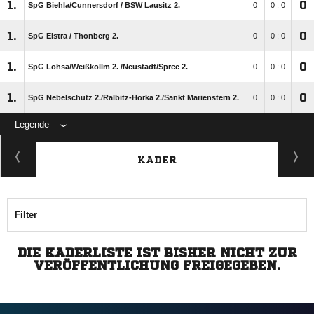
1.
0
SpG Biehla/​Cunnersdorf /​ BSW Lausitz 2.
0
0 : 0
1.
0
SpG Elstra /​ Thonberg 2.
0
0 : 0
1.
0
SpG Lohsa/​Weißkollm 2. /​Neustadt/​Spree 2.
0
0 : 0
1.
0
SpG Nebelschütz 2./​Ralbitz-Horka 2./​Sankt Marienstern 2.
0
0 : 0
Legende
KADER
Filter
DIE KADERLISTE IST BISHER NICHT ZUR
VERÖFFENTLICHUNG FREIGEGEBEN.