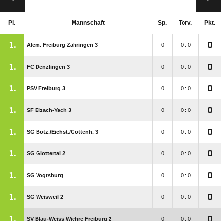
Pl.
Mannschaft
Sp.
Torv.
Pkt.
1.
0
Alem. Freiburg Zähringen 3
0
0 : 0
1.
0
FC Denzlingen 3
0
0 : 0
1.
0
PSV Freiburg 3
0
0 : 0
1.
0
SF Elzach-Yach 3
0
0 : 0
1.
0
SG Bötz./​Eichst./​Gottenh. 3
0
0 : 0
1.
0
SG Glottertal 2
0
0 : 0
1.
0
SG Vogtsburg
0
0 : 0
1.
0
SG Weisweil 2
0
0 : 0
1.
0
SV Blau-Weiss Wiehre Freiburg 2
0
0 : 0