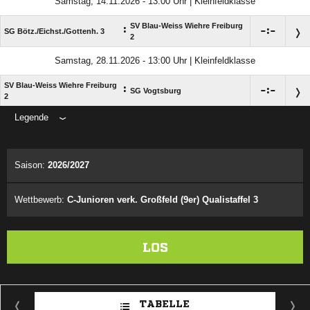
Samstag, 14.11.2026 - 13:00 Uhr | Kleinfeldklasse
SV Blau-Weiss Wiehre Freiburg
:

:

SG Bötz./​Eichst./​Gottenh. 3
2
Samstag, 28.11.2026 - 13:00 Uhr | Kleinfeldklasse
SV Blau-Weiss Wiehre Freiburg
:

:

SG Vogtsburg
2
Legende
ANZEIGE
Saison:
2026/2027
Wettbewerb:
C-Junioren verk. Großfeld (9er) Qualistaffel 3
LOS
TABELLE