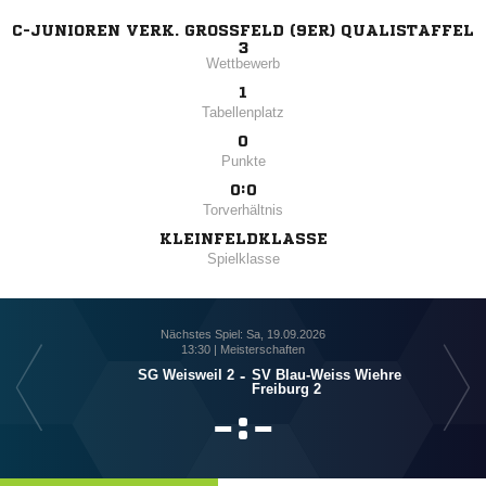
C-JUNIOREN VERK. GROSSFELD (9ER) QUALISTAFFEL 3
Wettbewerb
1
Tabellenplatz
0
Punkte
0:0
Torverhältnis
KLEINFELDKLASSE
Spielklasse
Nächstes Spiel: Sa, 19.09.2026
13:30 | Meisterschaften
SG Weisweil 2
-
SV Blau-Weiss Wiehre
Freiburg 2

:
