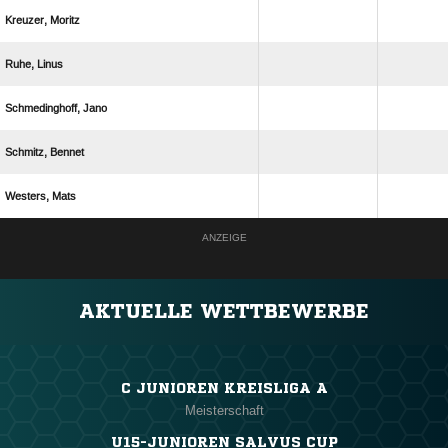
 
 
 
 
 
ANZEIGE
AKTUELLE WETTBEWERBE
C JUNIOREN KREISLIGA A
Meisterschaft
U15-JUNIOREN SALVUS CUP