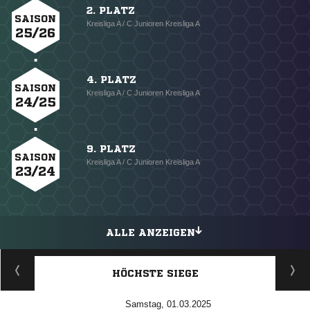
2. PLATZ
SAISON
Kreisliga A / C Junioren Kreisliga A
25/26
4. PLATZ
SAISON
Kreisliga A / C Junioren Kreisliga A
24/25
9. PLATZ
SAISON
Kreisliga A / C Junioren Kreisliga A
23/24
ALLE ANZEIGEN
HÖCHSTE SIEGE
Samstag, 01.03.2025