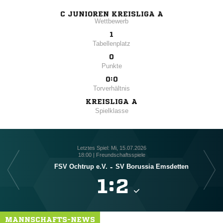
C JUNIOREN KREISLIGA A
Wettbewerb
1
Tabellenplatz
0
Punkte
0:0
Torverhältnis
KREISLIGA A
Spielklasse
Letztes Spiel: Mi, 15.07.2026
18:00 | Freundschaftsspiele
FSV Ochtrup e.V.
-
SV Borussia Emsdetten

:

MANNSCHAFTS-NEWS