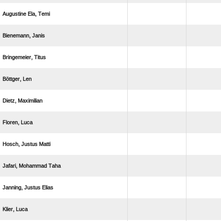
  
 
 
 
 
 
  
  
  
 