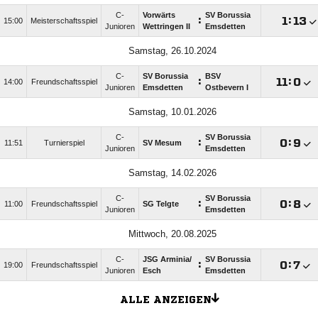
C-
Vorwärts
SV Borussia
:

:

15:00
Meisterschaftsspiel
Junioren
Wettringen II
Emsdetten
Samstag, 26.10.2024
C-
SV Borussia
BSV
:

:

14:00
Freundschaftsspiel
Junioren
Emsdetten
Ostbevern I
Samstag, 10.01.2026
C-
SV Borussia
:

:

11:51
Turnierspiel
SV Mesum
Junioren
Emsdetten
Samstag, 14.02.2026
C-
SV Borussia
:

:

11:00
Freundschaftsspiel
SG Telgte
Junioren
Emsdetten
Mittwoch, 20.08.2025
C-
JSG Arminia/​
SV Borussia
:

:

19:00
Freundschaftsspiel
Junioren
Esch
Emsdetten
ALLE ANZEIGEN