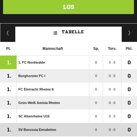
LOS
TABELLE
Pl.
Mannschaft
Sp.
Torv.
Pkt.
1.
0
1. FC Nordwalde
0
0 : 0
1.
0
Borghorster FC I
0
0 : 0
1.
0
FC Eintracht Rheine II
0
0 : 0
1.
0
Grün-Weiß Amisia Rheine
0
0 : 0
1.
0
SC Altenrheine U15
0
0 : 0
1.
0
SV Borussia Emsdetten
0
0 : 0