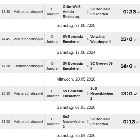
Grün-Weiß
C-
SV Borussia
:

:

13:30
Meisterschaftsspiel
Amisia
Junioren
Emsdetten
Rheine zg.
Samstag, 27.09.2025
C-
SV Borussia
Vorwärts
:

:

14:45
Meisterschaftsspiel
Junioren
Emsdetten
Wettringen II
Samstag, 17.08.2024
C-
SV Borussia
SC Greven 09
:

:

14:30
Freundschaftsspiel
Junioren
Emsdetten
II
Mittwoch, 20.05.2026
SuS
C-
SV Borussia
:

:

18:30
Meisterschaftsspiel
Neuenkirchen
Junioren
Emsdetten
2
Samstag, 07.03.2026
SuS
C-
SV Borussia
:

:

13:00
Meisterschaftsspiel
Neuenkirchen
Junioren
Emsdetten
2
Samstag, 25.04.2026