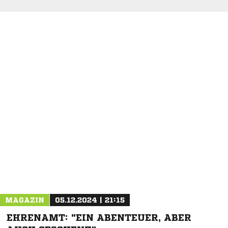
NACHRICHT SENDEN
* Pflichtfelder
MAGAZIN
05.12.2024 | 21:15
EHRENAMT: "EIN ABENTEUER, ABER