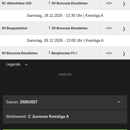
:

:

SC Altenrheine U15
SV Borussia Emsdetten
Samstag, 28.11.2026 - 13:30 Uhr | Kreisliga A
:

:

SV Burgsteinfurt
SV Borussia Emsdetten
Samstag, 05.12.2026 - 13:00 Uhr | Kreisliga A
:

:

SV Borussia Emsdetten
Borghorster FC I
Legende
ANZEIGE
Saison:
2026/2027
Wettbewerb:
C Junioren Kreisliga A