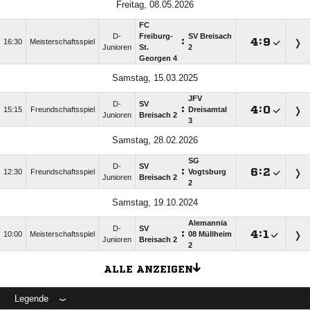
Freitag, 08.05.2026
FC
D-
Freiburg-
SV Breisach
:

:

16:30
Meisterschaftsspiel
Junioren
St.
2
Georgen 4
Samstag, 15.03.2025
JFV
D-
SV
:

:

15:15
Freundschaftsspiel
Dreisamtal
Junioren
Breisach 2
3
Samstag, 28.02.2026
SG
D-
SV
:

:

12:30
Freundschaftsspiel
Vogtsburg
Junioren
Breisach 2
2
Samstag, 19.10.2024
Alemannia
D-
SV
:

:

10:00
Meisterschaftsspiel
08 Müllheim
Junioren
Breisach 2
2
ALLE ANZEIGEN
Legende