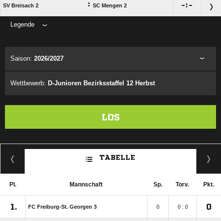
:

:

SV Breisach 2
SC Mengen 2
Legende
ANZEIGE
Saison:
2026/2027
Wettbewerb:
D-Junioren Bezirksstaffel 12 Herbst
LOS
TABELLE
Pl.
Mannschaft
Sp.
Torv.
Pkt.
1.
0
FC Freiburg-St. Georgen 3
0
0 : 0