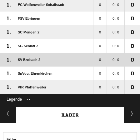
1.
0
FC Wolfenweiler-Schallstadt
0
0 : 0
1.
0
FSV Ebringen
0
0 : 0
1.
0
SC Mengen 2
0
0 : 0
1.
0
SG Schlatt 2
0
0 : 0
1.
0
SV Breisach 2
0
0 : 0
1.
0
SpVgg. Ehrenkirchen
0
0 : 0
1.
0
VfR Pfaffenweiler
0
0 : 0
Legende
KADER
Filter