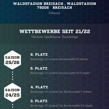
WALDSTADION BREISACH , WALDSTADION
79206 BREISACH
Adresse
WETTBEWERBE SEIT 21/22
Höchste Spielklasse: Bezirksliga
6. PLATZ
SAISON
Bezirksliga / D-Junioren Bezirksstaffel 15 Herbst
25/26
5. PLATZ
Bezirksliga / D-Junioren Bezirksstaffel 18 Frühjahr
4. PLATZ
SAISON
Bezirksliga / D-Junioren 9er Bezirksstaffel 7 Herbst
24/25
3. PLATZ
Bezirksliga / D-Junioren 7er Bezirksstaffel 6 Frühjahr