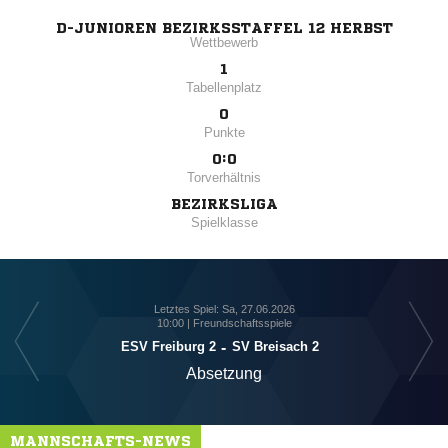
D-JUNIOREN BEZIRKSSTAFFEL 12 HERBST
Wettbewerb
1
Tabellenplatz
0
Punkte
0:0
Torverhältnis
BEZIRKSLIGA
Spielklasse
Letztes Spiel: Sa, 27.06.2026
10:00 | Freundschaftsspiele
ESV Freiburg 2
-
SV Breisach 2
Absetzung
MANNSCHAFTS-NEWS