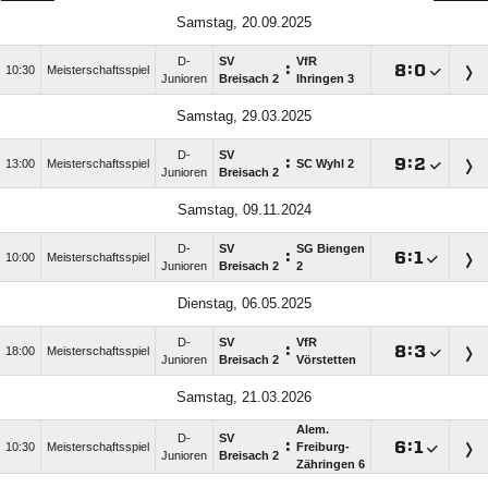
Samstag, 20.09.2025
D-
SV
VfR
:

:

10:30
Meisterschaftsspiel
Junioren
Breisach 2
Ihringen 3
Samstag, 29.03.2025
D-
SV
:

:

13:00
Meisterschaftsspiel
SC Wyhl 2
Junioren
Breisach 2
Samstag, 09.11.2024
D-
SV
SG Biengen
:

:

10:00
Meisterschaftsspiel
Junioren
Breisach 2
2
Dienstag, 06.05.2025
D-
SV
VfR
:

:

18:00
Meisterschaftsspiel
Junioren
Breisach 2
Vörstetten
Samstag, 21.03.2026
Alem.
D-
SV
:

:

10:30
Meisterschaftsspiel
Freiburg-
Junioren
Breisach 2
Zähringen 6