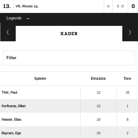
13.
0
VfL Rhede zg.
0
0 : 0
Legende
KADER
Filter
Spieler
Einsätze
Tore
 
22
25
 
22
1
 
20
8
 
20
2