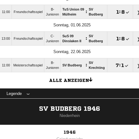
B-
TuS Union 09
SV
:

:

11:00
Freundschaftsspiel
Junioren
Mülheim
Budberg
Sonntag, 01.06.2025
C-
SuS 09
SV
:

:

13:00
Freundschaftsspiel
Junioren
Dinslaken II
Budberg
Sonntag, 22.06.2025
B-
SV
:

:

11:00
Meisterschaftsspiel
SV Budberg
Junioren
Krechting
ALLE ANZEIGEN
Legende
SV BUDBERG 1946
Niederrhein
1946