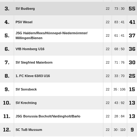
3.
55
SV Budberg
22
73 : 30
4.
41
PSV Wesel
22
83 : 41
JSG Haldern/​Rees/​Hönnepel-Niedermörmter/​
5.
37
22
61 : 41
Millingen/​Bienen
6.
36
VfB Homberg U16
22
68 : 50
7.
30
SV Siegfried Materborn
22
71 : 76
8.
25
1. FC Kleve 63/​03 U16
22
33 : 70
9.
15
SV Sonsbeck
22
35 : 106
10.
13
SV Krechting
22
43 : 92
11.
13
JSG Borussia Bocholt/​Vardingholt/​Barlo
22
28 : 84
12.
9
SC TuB Mussum
22
30 : 110