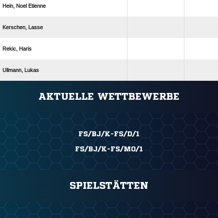
  
 
 
 
ANZEIGE
AKTUELLE WETTBEWERBE
FS/BJ/K-FS/D/1
FS/BJ/K-FS/MO/1
SPIELSTÄTTEN