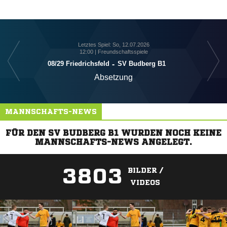
Letztes Spiel: So, 12.07.2026
12:00 | Freundschaftsspiele
08/​29 Friedrichsfeld
-
SV Budberg B1
Absetzung
MANNSCHAFTS-NEWS
FÜR DEN SV BUDBERG B1 WURDEN NOCH KEINE
MANNSCHAFTS-NEWS ANGELEGT.
3803
BILDER /
VIDEOS