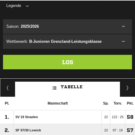
Legende
ANZEIGE
Saison:
2025/2026
Wettbewerb:
B-Junioren Grenzland-Leistungsklasse
LOS
TABELLE
Pl.
Mannschaft
Sp.
Torv.
Pkt.
1.
58
SV 19 Straelen
22
122 : 25
2.
57
SF 97/​30 Lowick
22
97 : 19