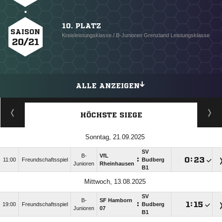
10. PLATZ
SAISON
Kreisleistungsklasse / B-Junioren Grenzland Leistungsklasse
20/21
ALLE ANZEIGEN
HÖCHSTE SIEGE
Sonntag, 21.09.2025
SV
B-
VfL
:

:

11:00
Freundschaftsspiel
Budberg
Junioren
Rheinhausen
B1
Mittwoch, 13.08.2025
SV
B-
SF Hamborn
:

:

19:00
Freundschaftsspiel
Budberg
Junioren
07
B1