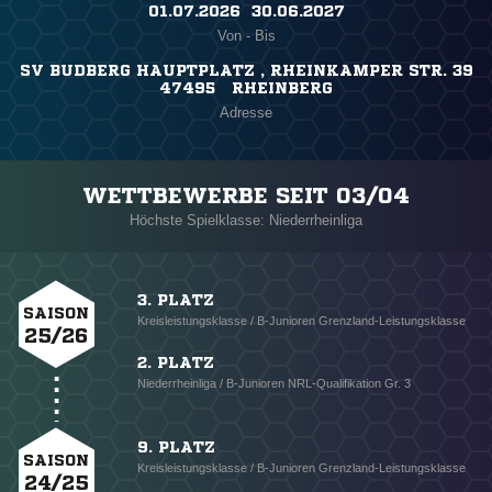
01.07.2026 ​ 30.06.2027
Von - Bis
SV BUDBERG HAUPTPLATZ , RHEINKAMPER STR. 39
47495 RHEINBERG
Adresse
WETTBEWERBE SEIT 03/04
Höchste Spielklasse: Niederrheinliga
3. PLATZ
SAISON
Kreisleistungsklasse / B-Junioren Grenzland-Leistungsklasse
25/26
2. PLATZ
Niederrheinliga / B-Junioren NRL-Qualifikation Gr. 3
9. PLATZ
SAISON
Kreisleistungsklasse / B-Junioren Grenzland-Leistungsklasse
24/25