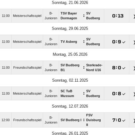
Sonntag, 21.06.2026
B-
TSV Bayer
SV
:

:

11:00
Meisterschaftsspiel
Junioren
Dormagen
Budberg
Sonntag, 29.06.2025
B-
SV
:

:

11:00
Meisterschaftsspiel
TV Asberg
Junioren
Budberg
Montag, 25.05.2026
B-
SV Budberg
Sterkrade-
:

:

11:00
Freundschaftsspiel
Junioren
B1
Nord U16
Sonntag, 02.11.2025
B-
SC TuB
SV
:

:

11:00
Meisterschaftsspiel
Junioren
Mussum
Budberg
Sonntag, 12.07.2026
FSV
B-
:

:

12:00
Freundschaftsspiel
SV Budberg I
Duisburg
Junioren
II
Sonntag, 26.01.2025