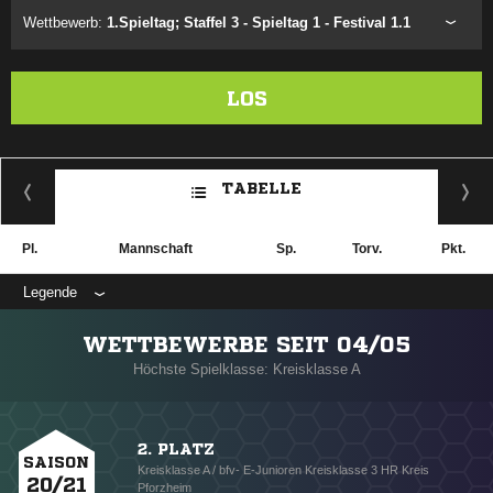
Wettbewerb:
1.Spieltag; Staffel 3 - Spieltag 1 - Festival 1.1
LOS
TABELLE
Pl.
Mannschaft
Sp.
Torv.
Pkt.
Legende
WETTBEWERBE SEIT 04/05
Höchste Spielklasse: Kreisklasse A
2. PLATZ
SAISON
Kreisklasse A / bfv- E-Junioren Kreisklasse 3 HR Kreis
20/21
Pforzheim