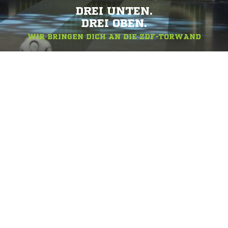
DREI UNTEN.
DREI OBEN.
WIR BRINGEN DICH AN DIE ZDF-TORWAND