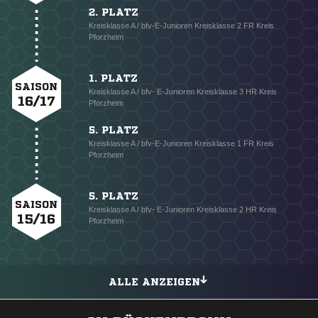
2. PLATZ
Kreisklasse A / bfv-E-Junioren Kreisklasse 2 FR Kreis
Pforzheim
1. PLATZ
SAISON
Kreisklasse A / bfv- E-Junioren Kreisklasse 3 HR Kreis
16/17
Pforzheim
5. PLATZ
Kreisklasse A / bfv-E-Junioren Kreisklasse 1 FR Kreis
Pforzheim
5. PLATZ
SAISON
Kreisklasse A / bfv- E-Junioren Kreisklasse 2 HR Kreis
15/16
Pforzheim
ALLE ANZEIGEN