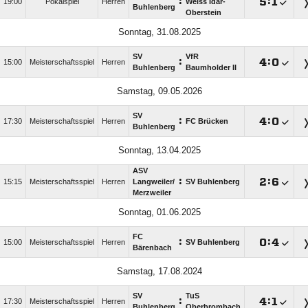
:

:

19:00
Pokalspiel
Herren
Weiss Idar-
Buhlenberg
Oberstein
Sonntag, 31.08.2025
SV
VfR
:

:

15:00
Meisterschaftsspiel
Herren
Buhlenberg
Baumholder II
Samstag, 09.05.2026
SV
:

:

17:30
Meisterschaftsspiel
Herren
FC Brücken
Buhlenberg
Sonntag, 13.04.2025
ASV
:

:

15:15
Meisterschaftsspiel
Herren
Langweiler/​
SV Buhlenberg
Merzweiler
Sonntag, 01.06.2025
FC
:

:

15:00
Meisterschaftsspiel
Herren
SV Buhlenberg
Bärenbach
Samstag, 17.08.2024
SV
TuS
:

:

17:30
Meisterschaftsspiel
Herren
Buhlenberg
Oberbrombach