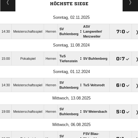
HÖCHSTE SIEGE
Sonntag, 02.11.2025
ASV
SV
:

:

14:30
Meisterschaftsspiel
Herren
Langweiler/​
Buhlenberg
Merzweiler
Sonntag, 11.08.2024
TuS
:

:

15:00
Pokalspiel
Herren
SV Buhlenberg
Tiefenstein
Sonntag, 01.12.2024
SV
:

:

14:30
Meisterschaftsspiel
Herren
TuS Veitsrodt
Buhlenberg
Mittwoch, 13.08.2025
SV
:

:

19:00
Meisterschaftsspiel
Herren
SV Weiersbach
Buhlenberg
Mittwoch, 06.08.2025
FSV Blau-
SV