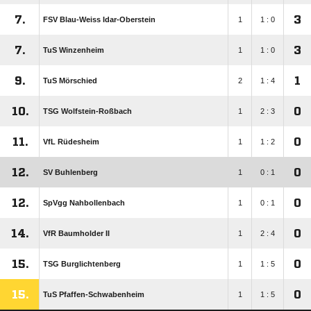
7.
3
FSV Blau-Weiss Idar-Oberstein
1
1 : 0
7.
3
TuS Winzenheim
1
1 : 0
9.
1
TuS Mörschied
2
1 : 4
10.
0
TSG Wolfstein-Roßbach
1
2 : 3
11.
0
VfL Rüdesheim
1
1 : 2
12.
0
SV Buhlenberg
1
0 : 1
12.
0
SpVgg Nahbollenbach
1
0 : 1
14.
0
VfR Baumholder II
1
2 : 4
15.
0
TSG Burglichtenberg
1
1 : 5
15.
0
TuS Pfaffen-Schwabenheim
1
1 : 5