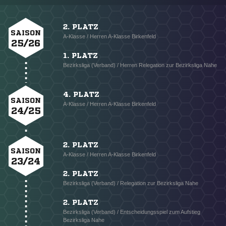
2. PLATZ
SAISON
A-Klasse / Herren A-Klasse Birkenfeld
25/26
1. PLATZ
Bezirksliga (Verband) / Herren Relegation zur Bezirksliga Nahe
4. PLATZ
SAISON
A-Klasse / Herren A-Klasse Birkenfeld
24/25
2. PLATZ
SAISON
A-Klasse / Herren A-Klasse Birkenfeld
23/24
2. PLATZ
Bezirksliga (Verband) / Relegation zur Bezirksliga Nahe
2. PLATZ
Bezirksliga (Verband) / Entscheidungsspiel zum Aufstieg
Bezirksliga Nahe