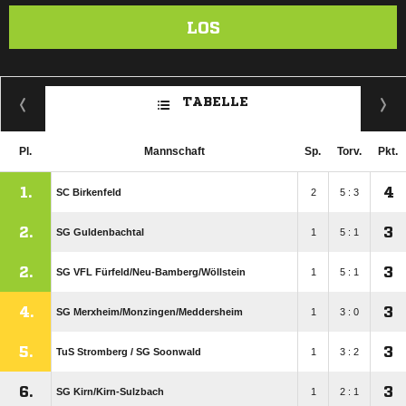
LOS
TABELLE
Pl.
Mannschaft
Sp.
Torv.
Pkt.
1.
4
SC Birkenfeld
2
5 : 3
2.
3
SG Guldenbachtal
1
5 : 1
2.
3
SG VFL Fürfeld/​Neu-Bamberg/​Wöllstein
1
5 : 1
4.
3
SG Merxheim/​Monzingen/​Meddersheim
1
3 : 0
5.
3
TuS Stromberg /​ SG Soonwald
1
3 : 2
6.
3
SG Kirn/​Kirn-Sulzbach
1
2 : 1