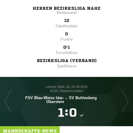
HERREN BEZIRKSLIGA NAHE
Wettbewerb
12
Tabellenplatz
0
Punkte
0:1
Torverhältnis
BEZIRKSLIGA (VERBAND)
Spielklasse
Letztes Spiel: Sa, 01.08.2026
18:00 | Meisterschaften
FSV Blau-Weiss Idar-
-
SV Buhlenberg
Oberstein

:

MANNSCHAFTS-NEWS