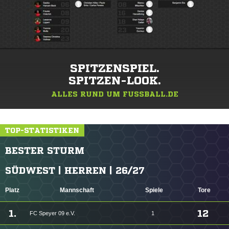
SPITZENSPIEL.
SPITZEN-LOOK.
ALLES RUND UM FUSSBALL.DE
TOP-STATISTIKEN
BESTER STURM
SÜDWEST | HERREN | 26/27
Platz
Mannschaft
Spiele
Tore
1.
12
FC Speyer 09 e.V.
1