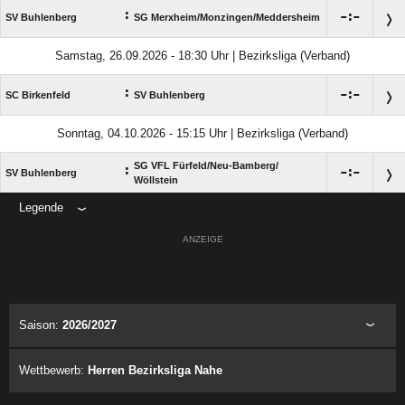
:

:

SV Buhlenberg
SG Merxheim/​Monzingen/​Meddersheim
Samstag, 26.09.2026 - 18:30 Uhr | Bezirksliga (Verband)
:

:

SC Birkenfeld
SV Buhlenberg
Sonntag, 04.10.2026 - 15:15 Uhr | Bezirksliga (Verband)
SG VFL Fürfeld/​Neu-Bamberg/​
:

:

SV Buhlenberg
Wöllstein
Legende
ANZEIGE
Saison:
2026/2027
Wettbewerb:
Herren Bezirksliga Nahe