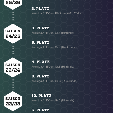
25/26
3. PLATZ
Kreisliga A / E-Jun. Rückrunde Gr. Türkis
9. PLATZ
SAISON
Kreisliga A / E-Jun. Gr.8 (Hinrunde)
24/25
6. PLATZ
Kreisliga A / E-Jun. Gr.9 (Rückrunde)
4. PLATZ
SAISON
Kreisliga A / E-Jun. Gr.8 (Hinrunde)
23/24
6. PLATZ
Kreisliga A / E-Jun. Gr.G (Rückrunde)
10. PLATZ
SAISON
Kreisliga A / E-Jun. Gr.8 (Hinrunde)
22/23
6. PLATZ