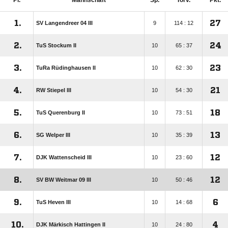
Pl.
Mannschaft
Sp.
Torv.
Pkt.
1.
27
SV Langendreer 04 III
9
114 : 12
2.
24
TuS Stockum II
10
65 : 37
3.
23
TuRa Rüdinghausen II
10
62 : 30
4.
21
RW Stiepel III
10
54 : 30
5.
18
TuS Querenburg II
10
73 : 51
6.
13
SG Welper III
10
35 : 39
7.
12
DJK Wattenscheid III
10
23 : 60
8.
12
SV BW Weitmar 09 III
10
50 : 46
9.
6
TuS Heven III
10
14 : 68
10.
4
DJK Märkisch Hattingen II
10
24 : 80