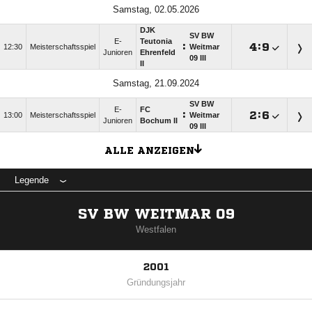
Samstag, 02.05.2026
DJK
SV BW
E-
Teutonia
:

:

12:30
Meisterschaftsspiel
Weitmar
Junioren
Ehrenfeld
09 III
II
Samstag, 21.09.2024
SV BW
E-
FC
:

:

13:00
Meisterschaftsspiel
Weitmar
Junioren
Bochum II
09 III
ALLE ANZEIGEN
Legende
SV BW WEITMAR 09
Westfalen
2001
Gründungsjahr