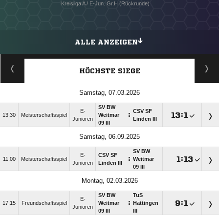
Kreisliga A / E-Jun. Gr.H (Rückrunde)
ALLE ANZEIGEN
HÖCHSTE SIEGE
Samstag, 07.03.2026
SV BW
E-
CSV SF
:

:

13:30
Meisterschaftsspiel
Weitmar
Junioren
Linden III
09 III
Samstag, 06.09.2025
SV BW
E-
CSV SF
:

:

11:00
Meisterschaftsspiel
Weitmar
Junioren
Linden III
09 III
Montag, 02.03.2026
SV BW
TuS
E-
:

:

17:15
Freundschaftsspiel
Weitmar
Hattingen
Junioren
09 III
III