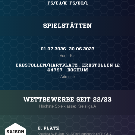
FS/EJ/K-FS/BO/1
SPIELSTÄTTEN
01.07.2026 ​ 30.06.2027
Von - Bis
ERBSTOLLEN/HARTPLATZ , ERBSTOLLEN 12
44797 BOCHUM
Adresse
WETTBEWERBE SEIT 22/23
Höchste Spielklasse: Kreisliga A
8. PLATZ
SAISON
Kreisliga A / E-Jun. KL.A Findungsrunde (HR) Gr. 7