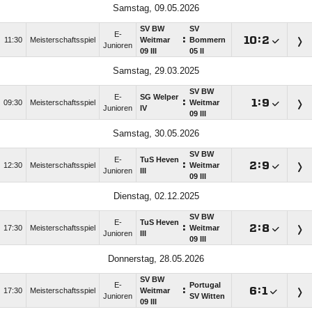
Samstag, 09.05.2026
SV BW
SV
E-
:

:

11:30
Meisterschaftsspiel
Weitmar
Bommern
Junioren
09 III
05 II
Samstag, 29.03.2025
SV BW
E-
SG Welper
:

:

09:30
Meisterschaftsspiel
Weitmar
Junioren
IV
09 III
Samstag, 30.05.2026
SV BW
E-
TuS Heven
:

:

12:30
Meisterschaftsspiel
Weitmar
Junioren
III
09 III
Dienstag, 02.12.2025
SV BW
E-
TuS Heven
:

:

17:30
Meisterschaftsspiel
Weitmar
Junioren
III
09 III
Donnerstag, 28.05.2026
SV BW
E-
Portugal
:

:

17:30
Meisterschaftsspiel
Weitmar
Junioren
SV Witten
09 III